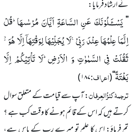
نے ارشاد فرمایا:
یَسْــٴَـلُوْنَكَ عَنِ السَّاعَةِ اَیَّانَ مُرْسٰىهَاؕ-قُلْ
’’
اِنَّمَا عِلْمُهَا عِنْدَ رَبِّیْۚ-لَا یُجَلِّیْهَا لِوَقْتِهَاۤ اِلَّا هُوَ ﲪ
ثَقُلَتْ فِی السَّمٰوٰتِ وَ الْاَرْضِؕ-لَا تَاْتِیْكُمْ اِلَّا
بَغْتَةً
اعراف:
)
۱۸۷
(
‘‘
ترجمۂ
کنزُالعِرفان
: آپ سے قیامت کے متعلق سوال
کرتے ہیں
کہ اس کے قائم ہونے کا وقت کب ہے ؟
تم فرماؤ: اس کا علم تو میرے رب کے پاس ہے،