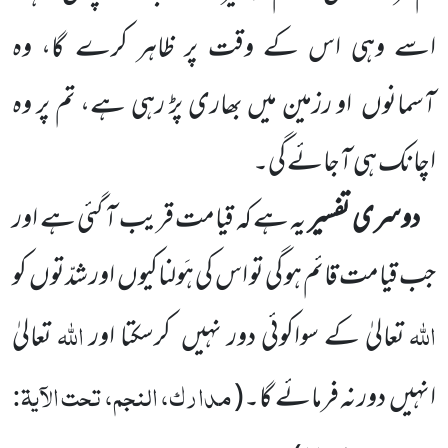
اسے وہی اس کے وقت پر ظاہر کرے گا، وہ
آسمانوں
او رزمین میں بھاری پڑ رہی ہے، تم پر وہ
اچانک ہی آجائے گی۔
دوسری تفسیر
یہ ہے کہ قیامت قریب آ گئی ہے اور
جب قیامت قائم ہو گی تو اس کی ہَولناکیوں
اور شدّتوں
کو
اللہ
اللہ
تعالیٰ کے سواکوئی دور نہیں
کرسکتا اور
تعالیٰ
مدارک، النجم، تحت الآیۃ:
انہیں
دور نہ فرمائے گا۔
(