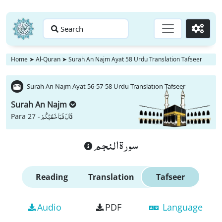
Search
Go
Home
➤
Al-Quran
➤
Surah An Najm Ayat 58 Urdu Translation Tafseer
Surah An Najm Ayat 56-57-58 Urdu Translation Tafseer
Surah An Najm
قَالَ فَمَا خَطْبُكُمْ
Para 27 -
سورة النجم
Reading
Translation
Tafseer
Audio
PDF
Language