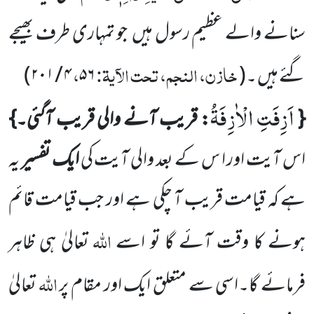
سنانے والے عظیم رسول ہیں
جو
تمہاری طرف بھیجے
خازن، النجم، تحت الآیۃ:
،
گئے ہیں ۔
(
۵۶
۴
/
۲۰۱
)
اَزِفَتِ الْاٰزِفَةُ
{
: قریب آنے والی قریب آگئی۔}
اس آیت اور ا س کے بعد والی آیت
کی
ایک تفسیر
یہ
ہے کہ قیامت
قریب آ چکی ہے اور جب قیامت قائم
اللہ
ہونے کا
وقت آئے گا تو اسے
تعالیٰ ہی ظاہر
اللہ
فرمائے گا۔اسی سے متعلق ایک
اور مقام پر
تعالیٰ