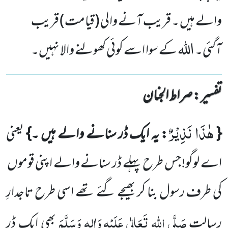
والے ہیں ۔ قریب آنے والی (قیامت) قریب
آگئی۔ اللہ کے سوا اسے کوئی کھولنے والا نہیں۔
تفسیر : ‎صراط الجنان
هٰذَا نَذِیْرٌ
{
: یہ ایک ڈر سنانے والے ہیں ۔}
یعنی
اے لوگو! جس طرح پہلے ڈر سنانے والے اپنی قوموں
کی طرف رسول
بنا کر بھیجے گئے تھے اسی طرح تاجدارِ
صَلَّی اللہ تَعَالٰی عَلَیْہِ
وَاٰلِہٖ وَسَلَّمَ
رسالت
بھی ایک ڈر