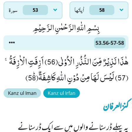
اٰياتها
سورۃ
53
58
بِسْمِ اللّٰهِ الرَّحْمٰنِ الرَّحِیْمِ
53.56-57-58
هٰذَا نَذِیْرٌ مِّنَ النُّذُرِ الْاُوْلٰى(56) اَزِفَتِ الْاٰزِفَةُۚ
(57) لَیْسَ لَهَا مِنْ دُوْنِ اللّٰهِ كَاشِفَةٌﭤ(58)
Kanz ul Iman
Kanz ul Irfan
کنزالعرفان
یہ پہلے ڈر سنانے والوں میں سے ایک ڈر سنانے