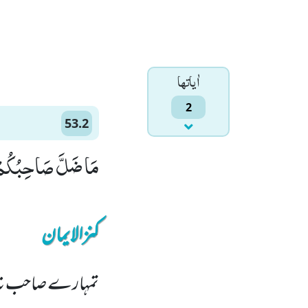
اٰياتها
2
53.2
مَا ضَلَّ صَاحِبُكُمْ 
کنزالایمان
تمہارے صاحب نہ ب