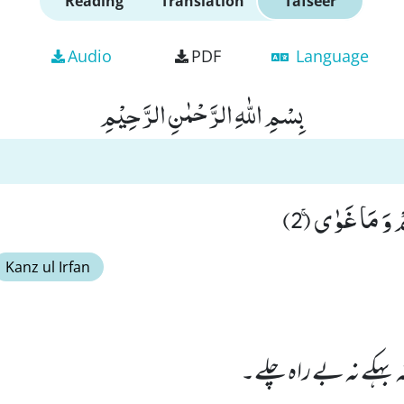
Reading
Translation
Tafseer
Audio
PDF
Language
بِسْمِ اللّٰهِ الرَّحْمٰنِ الرَّحِیْمِ
وَ مَا غَوٰىۚ (2)
Kanz ul Irfan
ہکے نہ بے راہ چلے۔