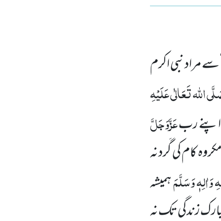
‘ سے مراد نبی اکرم
لَّی اللہ تَعَالٰی عَلَیْہِ
عَزَّوَجَلَّ
ہ اپنے رب
وہ کام کی گَرد نہ
ہِ
وَاٰلِہٖ وَسَلَّمَ
ہمیشہ
مبارک زندگی تک نہ