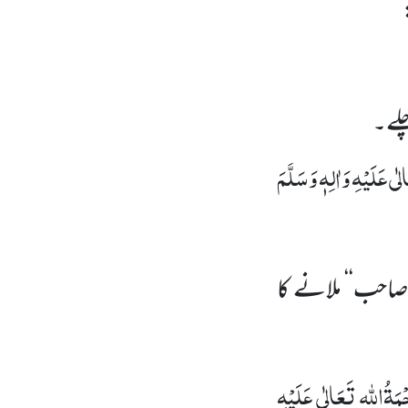
چلے۔
ٰی عَلَیْہِ
وَاٰلِہٖ وَسَلَّمَ
صاحب‘‘ ملانے کا
مَۃُاللہ تَعَالٰی عَلَیْہِ