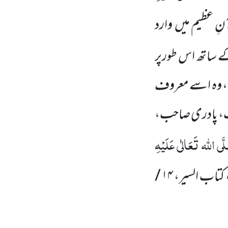
نِ عظیم میں وارد
کے ساتھ اس طورپر
ہے، وہ اسے معروف
حب، پادری صاحب،
َّی اللہ تَعَالٰی عَلَیْہِ
کتاب السیر،
۱۴ /