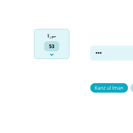
سورۃ
53
Kanz ul Iman