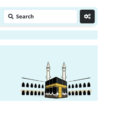
Search
Go