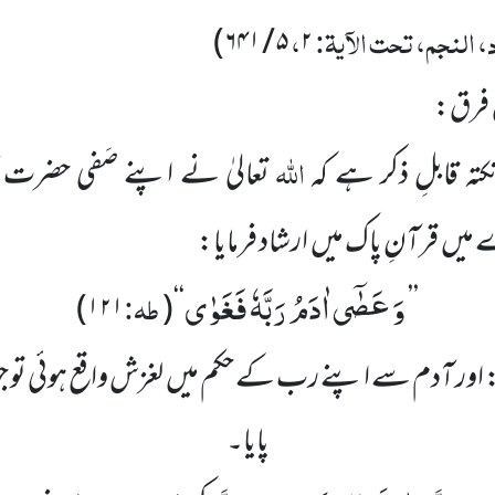
، النجم، تحت الآیۃ:
،
)
۵ / ۶۴۱
۲
ں فرق:
اللہ
تہ قابلِ ذکر ہے کہ
تعالیٰ نے اپنے صَفی حضرت 
یں قرآنِ پاک میں ارشاد فرمایا:
وَ عَصٰۤى اٰدَمُ رَبَّهٗ فَغَوٰى
طہ:
)
۱۲۱
(
‘‘
’’
 اور آدم سے اپنے رب کے حکم میں لغزش واقع ہوئی تو جو مق
پایا۔