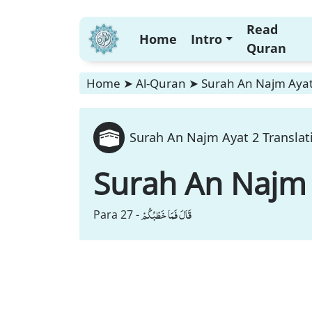
Read
Home
Intro
Quran
Home
➤
Al-Quran
➤
Surah An Najm Ayat 
Surah An Najm Ayat 2 Translat
Surah An Najm
قَالَ فَمَا خَطْبُكُمْ
Para 27 -