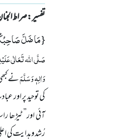
تفسیر : ‎صراط الجنان
مَا ضَلَّ صَاحِبُك
{
صَلَّی اللہ تَعَالٰی عَلَیْہ
وَاٰلِہٖ وَسَلَّمَ
نے کبھی
کی توحید پر اور عب
آئی اور’’ ٹیڑھا راس
رُشد و ہدایت کی اع