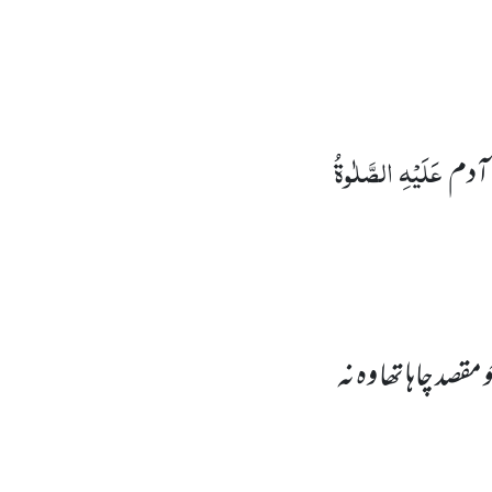
عَلَیْہِ
الصَّلٰوۃُ
آدم
صد چاہا تھا وہ نہ