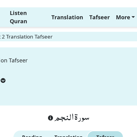
Listen
Translation
Tafseer
More
Quran
2 Translation Tafseer
ion Tafseer
سورة النجم