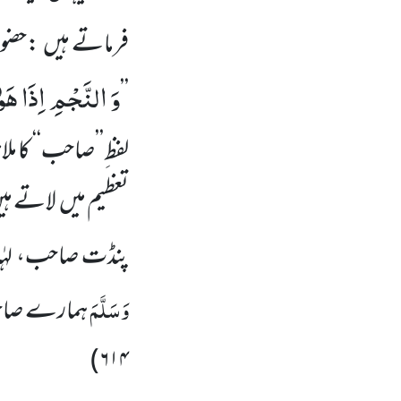
فرماتے ہیں :حضورِ
وَ النَّجْمِ اِذَا هَ
’’
لفظ ِ’’صاحب‘‘ کا ملان
تعظیم میں لاتے ہ
پنڈت صاحب، لہٰذا
وَسَلَّمَ
ہمارے صاحب ہ
)
۶۱۴