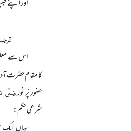
اور اپنے حب
ترجم
اس سے معلوم
کا مقام حضرت آد
صَلَّی الل
حضور پُر نور
شرعی حکم:
یہاں ایک شر