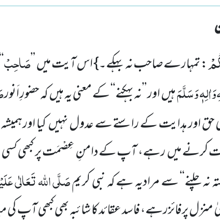
ُمْ
صَاحِبْ
: تمہارے صاحب نہ بہکے۔} اس آیت میں ’’
‘
ِ
وَاٰلِہٖ وَسَلَّمَ
صَ
ہیں اور ’’نہ بہکنے‘‘ کے معنی یہ ہیں کہ حضورِ اَنور
 حق اور ہدایت کے راستے سے عدول نہیں کیا اور ہمیش
ادت کرنے میں رہے، آپ کے دامنِ عِصْمَت پر کبھی کسی مکر
صَلَّی اللہ تَعَالٰی عَلَیْ
تہ نہ چلنے‘‘ سے مرادیہ ہے کہ نبی کریم
لیٰ منزل پرفائزرہے، فاسد عقائد کا شائبہ بھی کبھی آپ کی 