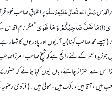
صَلَّی اللہ تَعَالٰی عَلَیْہِ
وَسَلَّمَ
 اَقدس
پر اطلاقِ صاحب خود قرآ
وٰىۙ(
۱)
مَا ضَلَّ صَاحِبُكُمْ وَ مَا غَوٰى
‘‘ مگر نامِ اقدس 
ا
(جیسے محمد صاحب کہنا)
یہ آریوں اور پادریوں کا شِعار 
یں جو زید وعمر کے لئے رائج ہے کہ شیخ صاحب، مرزاصا
صَل
 اس سے احتراز چاہئے، ہاں یوں کہا جائے کہ حضور
یں ، آقا ہیں ، مالک ہیں ، مولیٰ ہیں ۔
(
فتاوی رضویہ، 