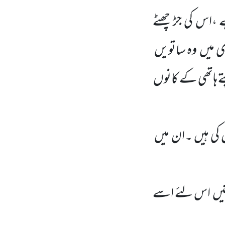
ے ،اس کی جڑ چھٹے
ی میں وہ ساتویں
 ہاتھی کے کانوں
 کی ہیں ۔ان میں
کتیں اس لئے اسے