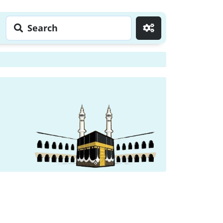
Search
Go