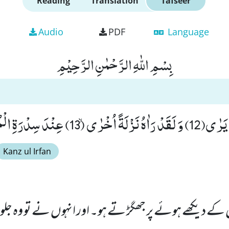
Reading
Translation
Tafseer
Audio
PDF
Language
بِسْمِ اللّٰهِ الرَّحْمٰنِ الرَّحِیْمِ
نْدَ سِدْرَةِ الْمُنْتَهٰى(14)
Kanz ul Irfan
 کے دیکھے ہوئے پر جھگڑ تے ہو۔ اور انہوں نے تو وہ جلوہ