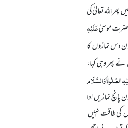
اللہ
یں پھر
تعالیٰ کی
عَلَیْہِ
 حضرت موسیٰ
ر دن دس نمازوں کا
 نے پھر وہی کہا،
یْہِ
الصَّلٰوۃُ
وَالسَّلَام
ن پانچ نمازیں ادا
وں کی طاقت نہیں