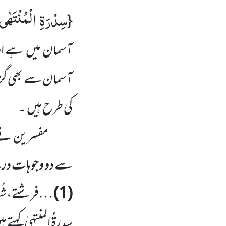
سِدْرَةِ الْمُنْتَهٰى
{
آسمان میں ہے اور
آسمان سے بھی گزر
کی طرح ہیں ۔
مفسرین نے ا
سے دو وجوہات درج
(1)
…فرشتے،شُہدا
سدرۃُ المنتہیٰ کہتے ہ