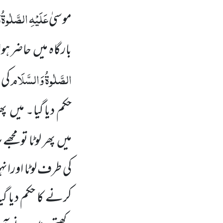
عَلَیْہِ
الصَّلٰوۃُ
و
موسیٰ
بارگاہ میں حاضر ہوا
الصَّلٰوۃُ
وَالسَّلَام
کی 
حکم دیا گیا۔ میں 
میں پھر لوٹا تو مجھ
کی طرف لوٹا اورانہ
کرنے کا حکم دیا 