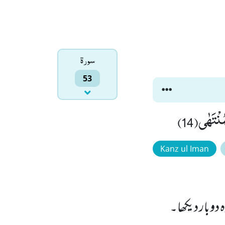
سورۃ
53
Kanz ul Iman
 دوبار دیکھا۔