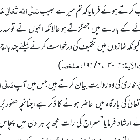
صَلَّی اللہ تَعَالٰی عَلَ
کرتے ہوئے فرمایا کہ تم میرے حبیب
 کے بارے میں جھگڑتے ہو حالانکہ انہوں نے تو سدرۃُ 
ا کیونکہ نمازوں میں تخفیف کی درخواست کرنے کیلئے چند بارچڑھ
الآیۃ:
،
، ملخصاً
)
۴ / ۱۹۲
۱۲-۱۴
صَلَّی ال
ح بخاری کی وہ روایت بیان کرتے ہیں جس میں آپ
تعالیٰ کی بارگاہ میں حاضر ہونے کا ذکر ہے،چنانچہ حضور پُر 
 ارشاد فرمایا’’معراج کی رات مجھ پر ہر دن میں پچا