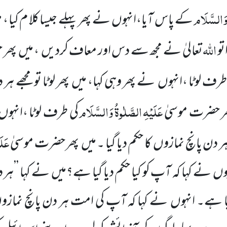
َالسَّلَام
کے پاس آیا،انہوں نے پھر پہلے جیسا کلا م کیا ، م
اللہ
تو
تعالیٰ نے مجھ سے دس اور معاف کردیں ، میں پھر
طرف لوٹا ،انہوں نے پھر وہی کہا، میں پھر لوٹا تو مجھے ہ
عَلَیْہِ
الصَّلٰوۃُ
وَالسَّلَام
پھر حضرت موسیٰ
کی طرف لوٹا ،انہوں
عَلَ
ے ہر دن پانچ نمازوں کا حکم دیا گیا ۔ میں پھر حضرت موسیٰ
وں نے کہا کہ آپ کو کیا حکم دیا گیا ہے؟میں نے کہا ’’ہر د
گیا ہے۔ انہوں نے کہا کہ آپ کی امت ہر دن پانچ نماز