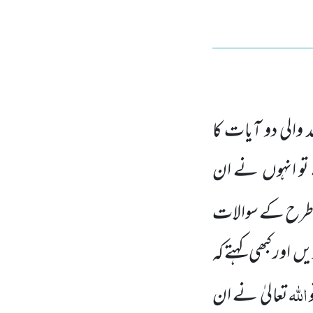
الی دو آیات کا
تو انہوں نے ان
رح کے سوالات
اور کبھی کہتے کہ
اللہ
تعالیٰ نے ان