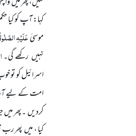
گئیں،پھر میں واپس
کہا: آپ کو کیا حک
عَلَیْہِ
الصَّلٰوۃُ
موسیٰ
ال
نہیں رکھے گی۔
اسرائیل کو تو خو
امت کے لیے آسانی 
کردیں ۔پھر میں 
کیا ، میں پھر رب