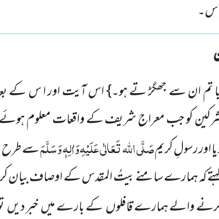
ے پاس۔
یا تم ان سے جھگڑ تے ہو۔} اس آیت اور ا س کے بعد و
مشرکین کو جب معراج شریف کے واقعات معلوم ہوئے 
صَلَّی اللہ تَعَالٰی عَلَیْہِ
وَاٰلِہٖ وَسَلَّمَ
یا اور رسولِ کریم
سے طرح ط
تے کہ ہمارے سامنے بیتُ المقدس کے اوصاف بیان کریں 
کرنے والے ہمارے قافلوں کے بارے میں خبر دیں تو