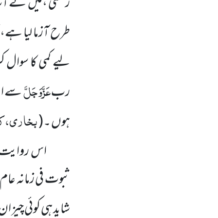
رکھتی ،میں نے آپ 
طرح آزما لیا ہے
لیے کمی کا سوال ک
عَزَّوَجَلَّ
رب
سے اتن
بخاری، کت
ہوں ۔
(
اس روایت 
ثبوت فی زمانہ عام
شاید ہی کوئی چیز 