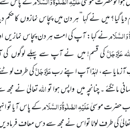
عَلَیْہِ
الصَّلٰوۃُ
وَالسَّلَام
 ہوا تو حضرت موسیٰ
کے پاس سے گ
م دیا گیا؟ میں نے کہا’’ ہر دن میں پچاس نمازوں کا حکم
وَالسَّلَام
نے کہا: آپ کی امت ہر دن پچاس نمازیں اد
لہ
عَزَّوَجَلَّ
کی قسم! میں نے آپ سے پہلے لوگوں کی آزم
عَزَّوَجَلَّ
ب آزمایا ہے، لہٰذا آپ اپنے رب
کی طرف لوٹئے 
اللہ
مانگئے ۔ چنانچہ میں واپس ہوا تو
تعالیٰ نے مجھ 
عَلَیْہِ
الصَّلٰوۃُ
وَالسَّلَام
جب حضرت موسیٰ
کے پاس آیا تو انہ
 تعالیٰ کی طرف لوٹا تواس نے مجھ سے دس معاف فرمادیں