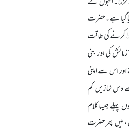
زرا۔ انہوں نے
 دیا گیا ہے۔حضرت
ا کرنے کی طاقت
ائش کی اور بنی
اور اس سے اپنی
سے دس نمازیں کم
وں پہلے جیسا کلام
 ، میں پھر حضرت