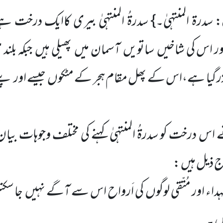
: سدرۃ المنتہیٰ۔} سدرۃُ المنتہیٰ بیری کاایک درخت ہ
 اس کی شاخیں ساتویں آسمان میں پھیلی ہیں جبکہ بلند 
 گیا ہے،اس کے پھل مقام ہجر کے مٹکوں جیسے اور پتے
س درخت کو سدرۃُ المنتہیٰ کہنے کی مختلف وجوہات بیان
 ذیل ہیں :
ء اور مُتّقی لوگوں کی اَرواح اس سے آگے نہیں جا س
یں ۔