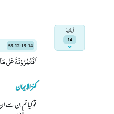
اٰياتها
14
53.12-13-14
اَفَتُمٰرُوْنَهٗ عَلٰى مَا یَرٰى(12) وَ لَقَدْ رَاٰهُ نَزْلَةً اُخْرٰىۙ (13) عِ
کنزالایمان
تو کیا تم ان سے ان