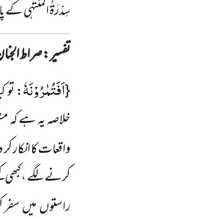
سِدْرَۃُ الْمُنْتَہٰی ک
تفسیر : ‎صراط الجنان
اَفَتُمٰرُوْنَهٗ
{
: تو ک
خلاصہ یہ ہے کہ 
واقعات کا انکار کر د
کرنے لگے ،کبھی کہ
راستوں میں سفر 