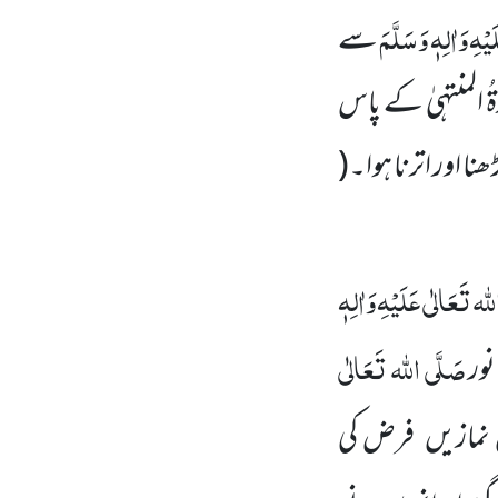
یْہِ
وَاٰلِہٖ وَسَلَّمَ
سے
المنتہیٰ کے پاس
نا اور اترنا ہوا۔
(
لہ تَعَالٰی عَلَیْہِ
وَاٰلِہٖ
صَلَّی اللہ تَعَالٰی
نور
س نمازیں فرض کی