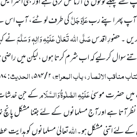
سے پہلے لوگوں کی آزمائش کرلی ہے اور بنی اسرائیل ک
عَزَّوَجَلَّ
، آپ پھر اپنے رب
کی طرف لوٹئے، آپ اس س
صَلَّی اللہ تَعَالٰی عَلَیْہِ
وَاٰلِہٖ وَسَلَّمَ
ریں ۔ حضورِ اقدس
نے کہا
ے سوال کرلیے کہ اب شرم کرتا ہوں ، لیکن میں راضی ہ
اب مناقب الانصار، باب المعراج،
، الحدیث:
۸۷
۲ / ۵۸۴
عَلَیْہِ
الصَّلٰوۃُ
وَالسَّلَام
میں حضرت موسیٰ
کے جن خدشات ک
 نظر آتا ہے اورآج مسلمانوں کے لئے جتنا مشکل پانچ نم
اللہ
ان کے لئے اتنی مشکل ہو۔
تعالیٰ مسلمانوں کو ہدایت عط