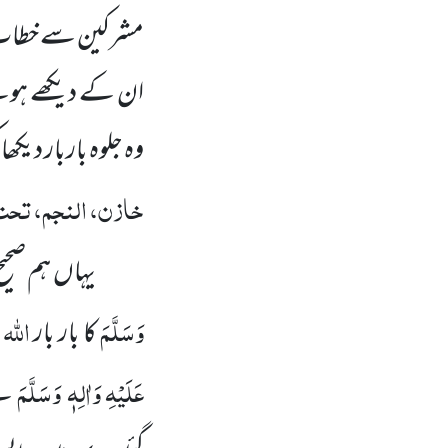
مشرکین سے خطاب 
ان کے دیکھے ہوئے
وہ جلوہ باربار دیکھ
خازن، النجم، تحت 
یہاں ہم صحی
وَسَلَّمَ
اللہ
کا بار بار
عَلَیْہِ
وَاٰلِہٖ وَسَلَّمَ
نے