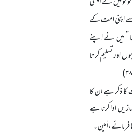
و تو میں نے اچھی
ے اپنی امت کے
 ’’ میں نے اپنے
وں اورتسلیم کرتا
)
۳۸
ا ذکر ہے ان کا
ازیں ادا کرنا ہے
ا فرمائے،اٰمین۔