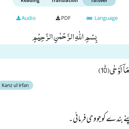
Reading
Translation
Tafseer
Audio
PDF
Language
بِسْمِ اللّٰهِ الرَّحْمٰنِ الرَّحِیْمِ
ۤ اَوْحٰىﭤ(10)
Kanz ul Irfan
ے بندے کو جو وحی فرمائی۔