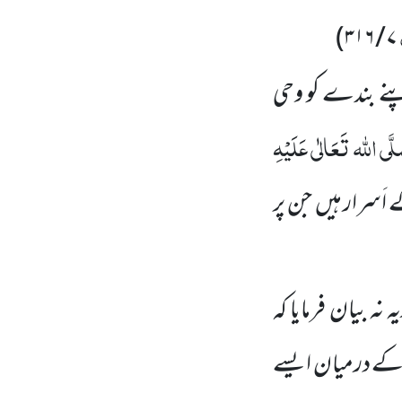
)
۷ / ۳۱۶
پنے بندے کو وحی
َّی اللہ تَعَالٰی عَلَیْہِ
 اَسرار ہیں جن پر
نہ بیان فرمایا کہ
وب کے درمیان ایسے