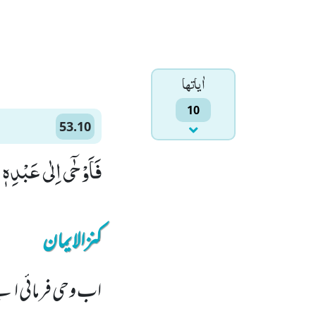
اٰياتها
10
53.10
فَاَوْحٰۤى اِلٰى عَبْدِهٖ مَا
کنزالایمان
اب وحی فرمائی اپن