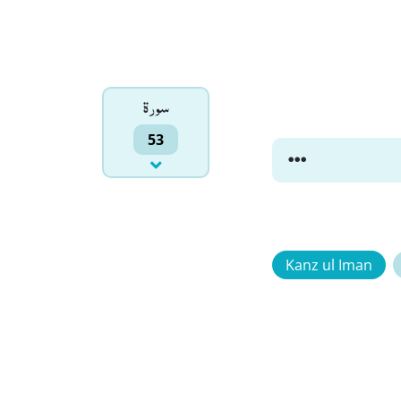
سورۃ
53
Kanz ul Iman