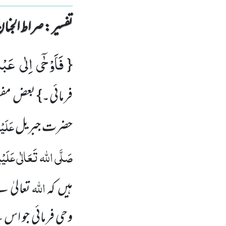
تفسیر : ‎صراط الجنان
فَاَوْحٰۤى اِلٰى عَبْد
{
فرمائی۔} بعض مفس
عَلَیْ
حضرت جبریل
صَلَّی اللہ تَعَالٰی عَلَیْہ
اللہ
ہیں کہ
تعالیٰ 
وحی فرمائی جو اس 