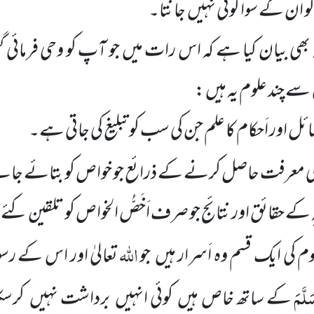
 ان کے سوا کوئی نہیں جانتا۔
بھی بیان کیا ہے کہ اس رات میں جو آپ کو وحی فرمائی گ
ے چند علوم یہ ہیں :
اور اَحکام کا علم جن کی سب کو تبلیغ کی جاتی ہے۔
 کی معرفت حاصل کرنے کے ذرائع جو خواص کو بتائے جات
ّہ کے حقائق اور نتائج جو صرف اَخَصُّ الخواص کو تلقین کئ
اللہ
 کی ایک قسم وہ اَسرار ہیں جو
تعالیٰ اور اس کے رسولِ
َلَّمَ
کے ساتھ خاص ہیں کوئی انہیں برداشت نہیں کرسک