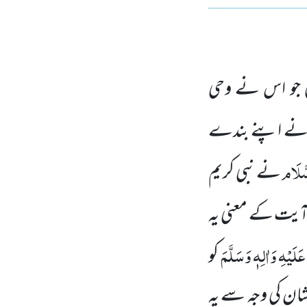
ی جو اس نے وحی
ٰ نے اپنے بندے
َّلَام
نے نبی کریم
آیت کے معنی یہ
َلَیْہِ
وَاٰلِہٖ وَسَلَّمَ
کو
شان کی وجہ سے یہ