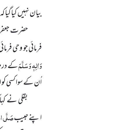
بیان نہیں کیا گیا کہ
حضرت جعفر
فرمائی جو وحی فرما
وَاٰلِہٖ وَسَلَّمَ
کے درمیا
اُن کے سوا کسی کو 
بقلی نے کہا 
صَلَّی ال
اپنے حبیب