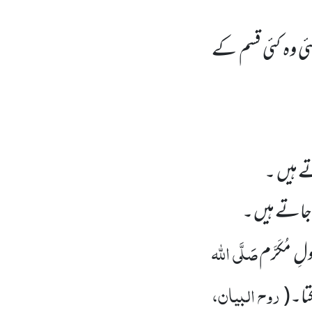
ئی وہ کئی قسم کے
ے ہیں ۔
ے جاتے ہیں ۔
صَلَّی اللہ
 مُکَرَّم
روح البیان،
تا۔
(