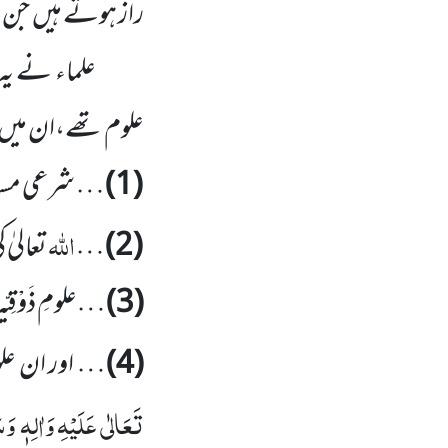
راز ہوتے ہیں جن کو
علماء نے یہ 
علوم تھے،ان میں س
(1)
… شرعی مسائل 
اللہ
(2)
…
تعالیٰ
(3)
…علومِ ذَوْقِی
(4)
… اور ان علوم
تَعَالٰی عَلَیْہِ
وَاٰلِہٖ وَس