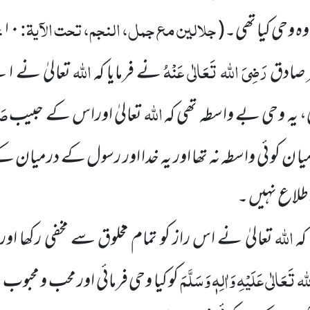
جلالین مع جمل، النجم، تحت الآیۃ:
،
 وہ وحی کیا تھی۔
(
۱۰
رَضِیَ اللہ تَعَالٰی عَنْہُ
اللہ
 صادق
نے فرمایا کہ
تعالیٰ نے ا
اللہ
صَل
ئی، یہ وحی بے واسطہ تھی کہ
تعالیٰ اوراس کے حبیب
 ن کو ئی واسطہ نہ تھا اور یہ خدا اور رسول کے درمیان کے
اطلاع نہیں ۔
اللہ
کہ
تعالیٰ نے اس راز کو تمام مخلوق سے مخفی رکھا اوریہ 
لہ تَعَالٰی عَلَیْہِ
وَاٰلِہٖ وَسَلَّمَ
کو کیا وحی فرمائی اور محب و محب