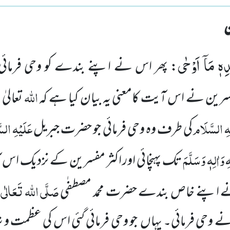
ِهٖ مَاۤ اَوْحٰى
: پھر اس نے اپنے بندے کو وحی فرمائ
اللہ
رین نے اس آیت کامعنی یہ بیان کیا ہے کہ
تعالی
ہِ السَّلَام
عَلَیْہِ الس
کی طرف وہ وحی فرمائی جو حضرت جبریل
ِ
وَاٰلِہٖ وَسَلَّمَ
تک پہنچائی اور اکثر مفسرین کے نزدیک اس 
صَلَّی اللہ تَعَالٰی ع
نے اپنے خاص بندے حضرت محمد مصطفٰی
نے وحی فرمائی۔ یہاں جو وحی فرمائی گئی اس کی عظمت و 