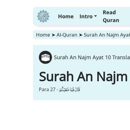
Read
Home
Intro
Quran
Home
➤
Al-Quran
➤
Surah An Najm Ayat 
Surah An Najm Ayat 10 Transla
Surah An Najm
قَالَ فَمَا خَطْبُكُمْ
Para 27 -