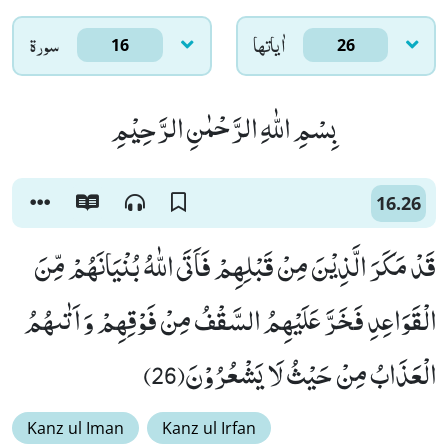
اٰياتها
سورۃ
16
26
بِسْمِ اللّٰهِ الرَّحْمٰنِ الرَّحِیْمِ
16.26
قَدْ مَكَرَ الَّذِیْنَ مِنْ قَبْلِهِمْ فَاَتَى اللّٰهُ بُنْیَانَهُمْ مِّنَ
الْقَوَاعِدِ فَخَرَّ عَلَیْهِمُ السَّقْفُ مِنْ فَوْقِهِمْ وَ اَتٰىهُمُ
الْعَذَابُ مِنْ حَیْثُ لَا یَشْعُرُوْنَ(26)
Kanz ul Iman
Kanz ul Irfan