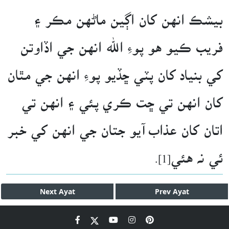
بيشڪ انهن کان اڳين ماڻهن مڪر ۽
فريب ڪيو هو پوءِ الله انهن جي اڏاوتن
کي بنياد کان پٽي ڇڏيو پوءِ انهن جي مٿان
کان انهن تي ڇت ڪري پئي ۽ انهن تي
اتان کان عذاب آيو جتان جي انهن کي خبر
ئي نه هئي[1].
Next
Ayat
Prev
Ayat