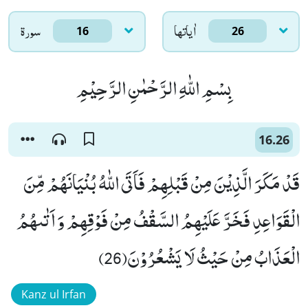
اٰياتها
سورۃ
16
26
بِسْمِ اللّٰهِ الرَّحْمٰنِ الرَّحِیْمِ
16.26
قَدْ مَكَرَ الَّذِیْنَ مِنْ قَبْلِهِمْ فَاَتَى اللّٰهُ بُنْیَانَهُمْ مِّنَ
الْقَوَاعِدِ فَخَرَّ عَلَیْهِمُ السَّقْفُ مِنْ فَوْقِهِمْ وَ اَتٰىهُمُ
الْعَذَابُ مِنْ حَیْثُ لَا یَشْعُرُوْنَ(26)
Kanz ul Irfan