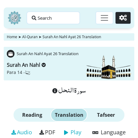
Search
Go
Home
➤
Al-Quran
➤
Surah An Nahl Ayat 26 Translation
Surah An Nahl Ayat 26 Translation
Surah An Nahl
رُبَمَا
Para 14 -
سورة النحل
Reading
Translation
Tafseer
Audio
PDF
Play
Language