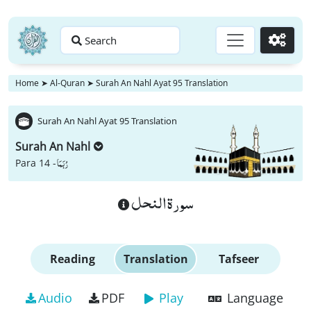
Search
Go
Home
➤
Al-Quran
➤
Surah An Nahl Ayat 95 Translation
Surah An Nahl Ayat 95 Translation
Surah An Nahl
رُبَمَا
Para 14 -
سورة النحل
Reading
Translation
Tafseer
Audio
PDF
Play
Language