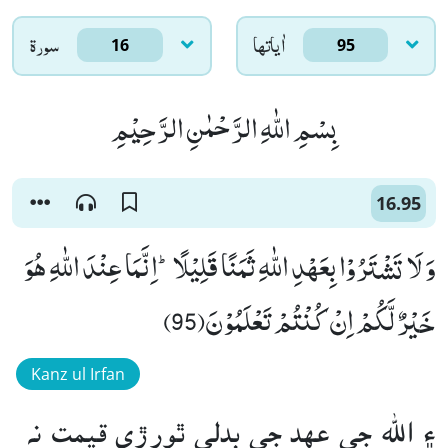
اٰياتها
سورۃ
16
95
بِسْمِ اللّٰهِ الرَّحْمٰنِ الرَّحِیْمِ
16.95
وَ لَا تَشْتَرُوْا بِعَهْدِ اللّٰهِ ثَمَنًا قَلِیْلًاؕ-اِنَّمَا عِنْدَ اللّٰهِ هُوَ
خَیْرٌ لَّكُمْ اِنْ كُنْتُمْ تَعْلَمُوْنَ(95)
Kanz ul Irfan
۽ الله جي عهد جي بدلي ٿورڙي قيمت نه