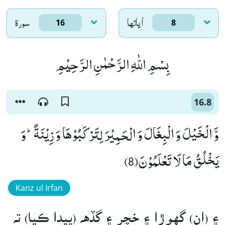
اٰياتها
سورۃ
16
8
بِسْمِ اللّٰهِ الرَّحْمٰنِ الرَّحِیْمِ
16.8
وَّ الْخَیْلَ وَ الْبِغَالَ وَ الْحَمِیْرَ لِتَرْكَبُوْهَا وَ زِیْنَةًؕ-وَ
یَخْلُقُ مَا لَا تَعْلَمُوْنَ(8)
Kanz ul Irfan
۽ (ان) گهوڙا ۽ خچر ۽ گڏهه (پيدا ڪيا) ته