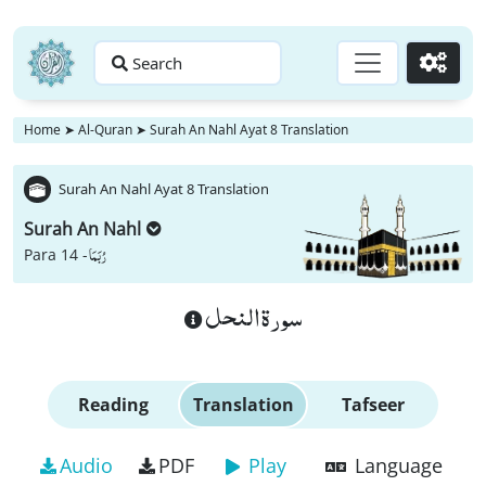
Search
Go
Home
➤
Al-Quran
➤
Surah An Nahl Ayat 8 Translation
Surah An Nahl Ayat 8 Translation
Surah An Nahl
رُبَمَا
Para 14 -
سورة النحل
Reading
Translation
Tafseer
Audio
PDF
Play
Language