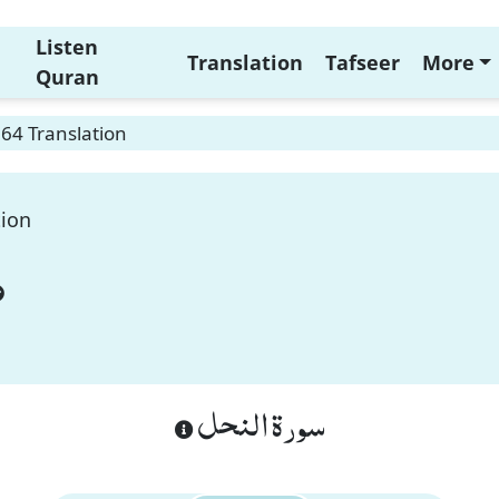
Listen
Translation
Tafseer
More
Quran
64 Translation
tion
سورة النحل