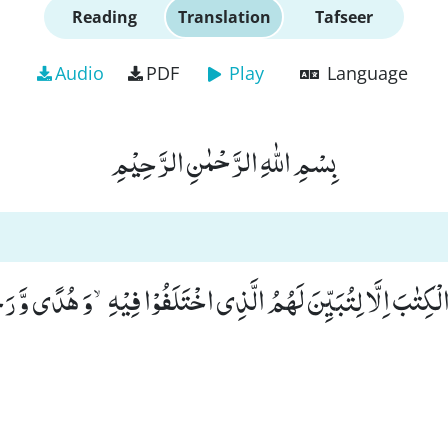
Reading
Translation
Tafseer
Audio
PDF
Play
Language
بِسْمِ اللّٰهِ الرَّحْمٰنِ الرَّحِیْمِ
َ الْكِتٰبَ اِلَّا لِتُبَیِّنَ لَهُمُ الَّذِی اخْتَلَفُوْا فِیْهِۙ-وَ هُدًى وَّ رَح