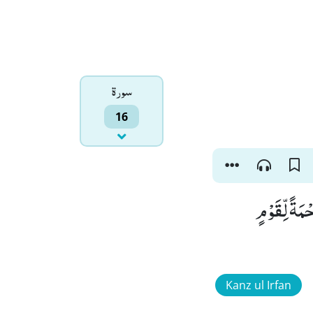
سورۃ
16
ْمَةً لِّقَوْمٍ
Kanz ul Irfan