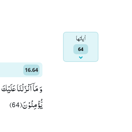
اٰياتها
64
16.64
وَ مَاۤ اَنْزَلْنَا عَلَیْك
یُّؤْمِنُوْنَ(64)