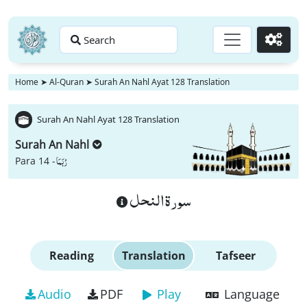
Search
Go
Home
➤
Al-Quran
➤
Surah An Nahl Ayat 128 Translation
Surah An Nahl Ayat 128 Translation
Surah An Nahl
رُبَمَا
Para 14 -
سورة النحل
Reading
Translation
Tafseer
Audio
PDF
Play
Language