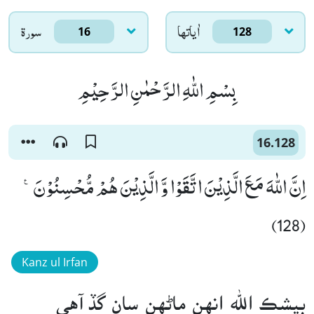
اٰياتها
سورۃ
16
128
بِسْمِ اللّٰهِ الرَّحْمٰنِ الرَّحِیْمِ
16.128
اِنَّ اللّٰهَ مَعَ الَّذِیْنَ اتَّقَوْا وَّ الَّذِیْنَ هُمْ مُّحْسِنُوْنَ۠
(128)
Kanz ul Irfan
بيشڪ الله انهن ماڻهن سان گڏ آهي