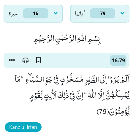
اٰياتها
سورۃ
16
79
بِسْمِ اللّٰهِ الرَّحْمٰنِ الرَّحِیْمِ
16.79
اَلَمْ یَرَوْا اِلَى الطَّیْرِ مُسَخَّرٰتٍ فِیْ جَوِّ السَّمَآءِؕ-مَا
یُمْسِكُهُنَّ اِلَّا اللّٰهُؕ-اِنَّ فِیْ ذٰلِكَ لَاٰیٰتٍ لِّقَوْمٍ
یُّؤْمِنُوْنَ(79)
Kanz ul Irfan