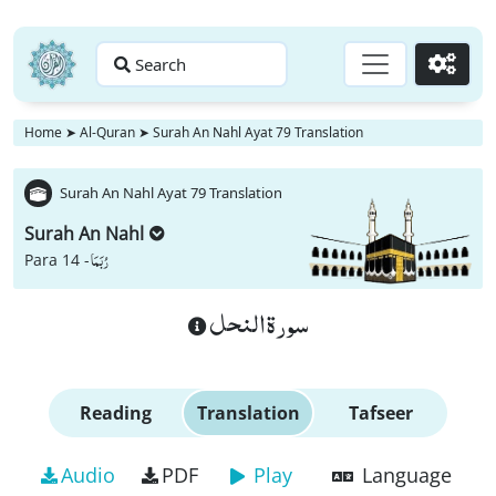
Search
Go
Home
➤
Al-Quran
➤
Surah An Nahl Ayat 79 Translation
Surah An Nahl Ayat 79 Translation
Surah An Nahl
رُبَمَا
Para 14 -
سورة النحل
Reading
Translation
Tafseer
Audio
PDF
Play
Language