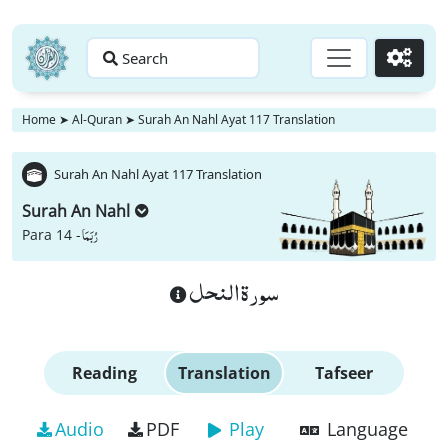
Search
Go
Home
➤
Al-Quran
➤
Surah An Nahl Ayat 117 Translation
Surah An Nahl Ayat 117 Translation
Surah An Nahl
رُبَمَا
Para 14 -
سورة النحل
Reading
Translation
Tafseer
Audio
PDF
Play
Language