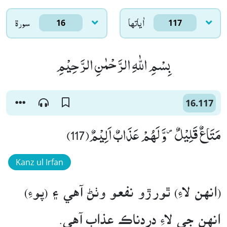
اٰياتها
سورۃ
16
117
بِسْمِ اللّٰهِ الرَّحْمٰنِ الرَّحِیْمِ
16.117
مَتَاعٌ قَلِیْلٌ۪-وَّ لَهُمْ عَذَابٌ اَلِیْمٌ(117)
Kanz ul Irfan
(انھن لاءِ) ٿورڙو نفعو وٺڻ آهي ۽ (پوءِ)
انهن جي لاءِ دردناڪ عذاب آهي.