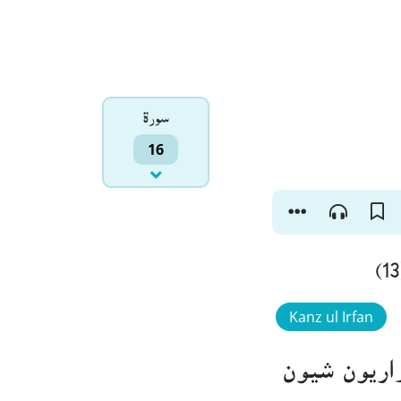
سورۃ
16
Kanz ul Irfan
اريون شيون