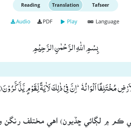
Reading
Translation
Tafseer
Audio
PDF
Play
Language
بِسْمِ اللّٰهِ الرَّحْمٰنِ الرَّحِیْمِ
اَرْضِ مُخْتَلِفًا اَلْوَانُهٗؕ-اِنَّ فِیْ ذٰلِكَ لَاٰیَةً لِّقَوْمٍ یَّذَّكَّرُوْنَ(13
جي ڪم ۾ لڳائي ڇڏيون) اهي مختلف رنگن و