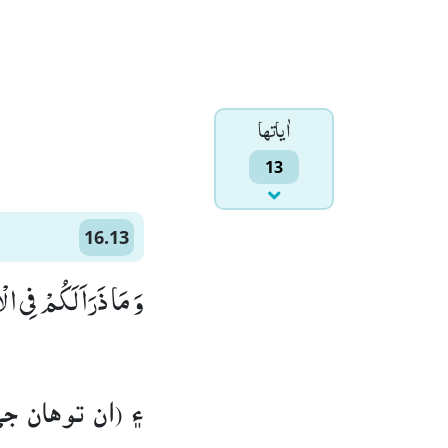
اٰياتها
13
16.13
وَ مَا ذَرَاَ لَكُمْ فِی الْ)
۽ (ان توهان 