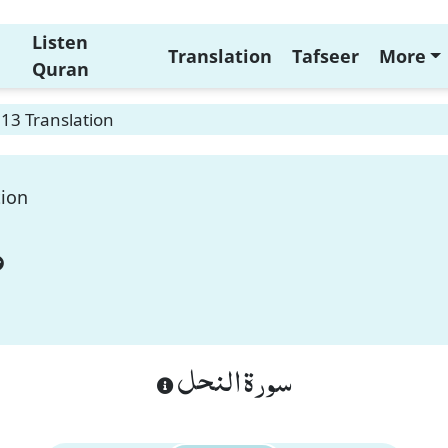
Listen
Translation
Tafseer
More
Quran
13 Translation
tion
سورة النحل