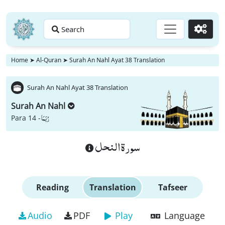
Search
Go
Home
➤
Al-Quran
➤
Surah An Nahl Ayat 38 Translation
Surah An Nahl Ayat 38 Translation
Surah An Nahl
رُبَمَا
Para 14 -
سورة النحل
Reading
Translation
Tafseer
Audio
PDF
Play
Language