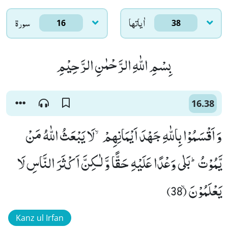
اٰياتها
سورۃ
16
38
بِسْمِ اللّٰهِ الرَّحْمٰنِ الرَّحِیْمِ
16.38
وَ اَقْسَمُوْا بِاللّٰهِ جَهْدَ اَیْمَانِهِمْۙ-لَا یَبْعَثُ اللّٰهُ مَنْ
یَّمُوْتُؕ-بَلٰى وَعْدًا عَلَیْهِ حَقًّا وَّ لٰـكِنَّ اَكْثَرَ النَّاسِ لَا
یَعْلَمُوْنَۙ (38)
Kanz ul Irfan