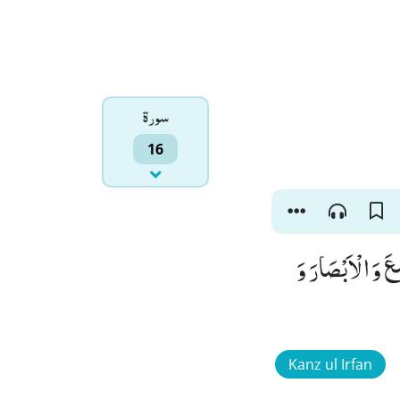
سورۃ
16
عَ وَ الْاَبْصَارَ وَ
Kanz ul Irfan