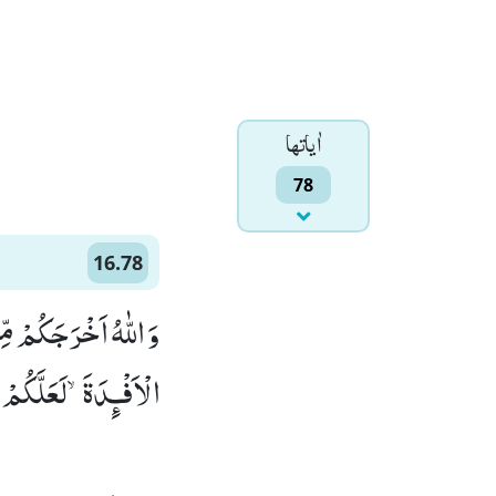
اٰياتها
78
16.78
وَ اللّٰهُ اَخْرَجَكُمْ مِّ
الْاَفْـٕدَةَۙ-لَعَلَّكُمْ)