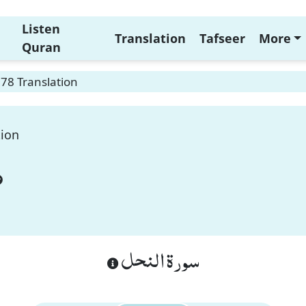
Listen
Translation
Tafseer
More
Quran
78 Translation
tion
سورة النحل