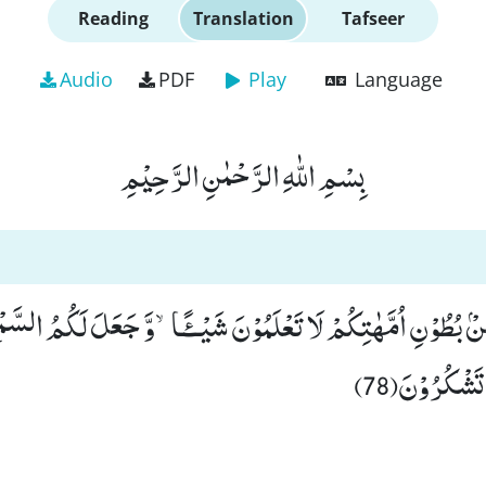
Reading
Translation
Tafseer
Audio
PDF
Play
Language
بِسْمِ اللّٰهِ الرَّحْمٰنِ الرَّحِیْمِ
نْۢ بُطُوْنِ اُمَّهٰتِكُمْ لَا تَعْلَمُوْنَ شَیْــٴًـاۙ-وَّ جَعَلَ لَكُمُ السَّمْ
 تَشْكُرُوْنَ(78