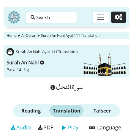
Search
Go
Home
➤
Al-Quran
➤
Surah An Nahl Ayat 111 Translation
Surah An Nahl Ayat 111 Translation
Surah An Nahl
رُبَمَا
Para 14 -
سورة النحل
Reading
Translation
Tafseer
Audio
PDF
Play
Language