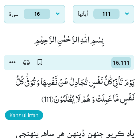
اٰياتها
سورۃ
16
111
بِسْمِ اللّٰهِ الرَّحْمٰنِ الرَّحِیْمِ
16.111
یَوْمَ تَاْتِیْ كُلُّ نَفْسٍ تُجَادِلُ عَنْ نَّفْسِهَا وَ تُوَفّٰى كُلُّ
نَفْسٍ مَّا عَمِلَتْ وَ هُمْ لَا یُظْلَمُوْنَ(111)
Kanz ul Irfan
ياد ڪريو جنهن ڏينهن هر ساهه پنهنجي