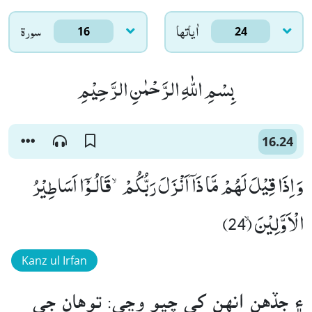
اٰياتها
سورۃ
16
24
بِسْمِ اللّٰهِ الرَّحْمٰنِ الرَّحِیْمِ
16.24
وَ اِذَا قِیْلَ لَهُمْ مَّا ذَاۤ اَنْزَلَ رَبُّكُمْۙ-قَالُـوْۤا اَسَاطِیْرُ
الْاَوَّلِیْنَۙ (24)
Kanz ul Irfan
۽ جڏهن انهن کي چيو وڃي: توهان جي