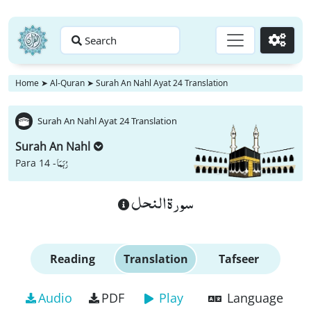
Search
Go
Home
➤
Al-Quran
➤
Surah An Nahl Ayat 24 Translation
Surah An Nahl Ayat 24 Translation
Surah An Nahl
رُبَمَا
Para 14 -
سورة النحل
Reading
Translation
Tafseer
Audio
PDF
Play
Language