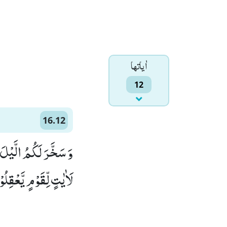
اٰياتها
12
16.12
وَ سَخَّرَ لَكُمُ الَّیْلَ
لَاٰیٰتٍ لِّقَوْمٍ یَّعْقِلُوْن)