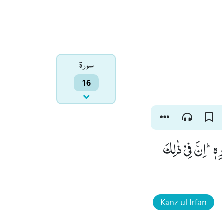
سورۃ
16
هٖؕ-اِنَّ فِیْ ذٰلِكَ
Kanz ul Irfan