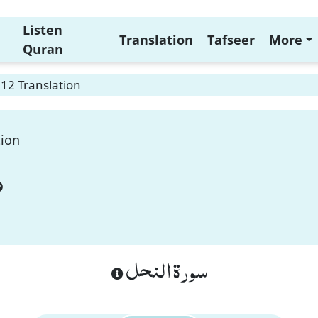
Listen
Translation
Tafseer
More
Quran
12 Translation
tion
سورة النحل