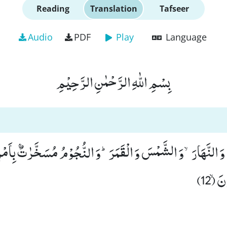
Reading
Translation
Tafseer
Audio
PDF
Play
Language
بِسْمِ اللّٰهِ الرَّحْمٰنِ الرَّحِیْمِ
 وَ النَّهَارَۙ-وَ الشَّمْسَ وَ الْقَمَرَؕ-وَ النُّجُوْمُ مُسَخَّرٰتٌۢ بِاَمْرِ
َۙ (12