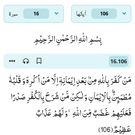
اٰياتها
سورۃ
16
106
بِسْمِ اللّٰهِ الرَّحْمٰنِ الرَّحِیْمِ
16.106
مَنْ كَفَرَ بِاللّٰهِ مِنْۢ بَعْدِ اِیْمَانِهٖۤ اِلَّا مَنْ اُكْرِهَ وَ قَلْبُهٗ
مُطْمَىٕنٌّۢ بِالْاِیْمَانِ وَ لٰـكِنْ مَّنْ شَرَحَ بِالْكُفْرِ صَدْرًا
فَعَلَیْهِمْ غَضَبٌ مِّنَ اللّٰهِۚ-وَ لَهُمْ عَذَابٌ
عَظِیْمٌ(106)