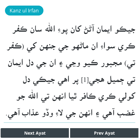
Kanz ul Irfan
جيڪو ايمان آڻڻ کان پوءِ الله سان ڪفر
ڪري سواءِ ان ماڻهو جي جنهن کي (ڪفر
تي) مجبور ڪيو وڃي ۽ ان جي دل ايمان
تي ڄميل هجي[1] پر اهي جيڪي دل
کولي ڪري ڪافر ٿيا انهن تي الله جو
غضب آهي ۽ انهن جي لاءِ وڏو عذاب آهي.
Next
Ayat
Prev
Ayat