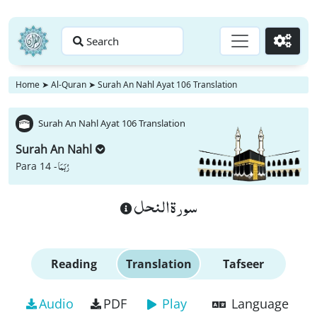
Search
Go
Home
➤
Al-Quran
➤
Surah An Nahl Ayat 106 Translation
Surah An Nahl Ayat 106 Translation
Surah An Nahl
رُبَمَا
Para 14 -
سورة النحل
Reading
Translation
Tafseer
Audio
PDF
Play
Language