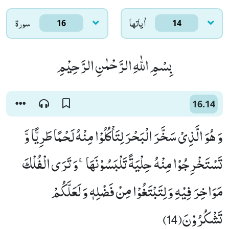
اٰياتها
سورۃ
16
14
بِسْمِ اللّٰهِ الرَّحْمٰنِ الرَّحِیْمِ
16.14
وَ هُوَ الَّذِیْ سَخَّرَ الْبَحْرَ لِتَاْكُلُوْا مِنْهُ لَحْمًا طَرِیًّا وَّ
تَسْتَخْرِجُوْا مِنْهُ حِلْیَةً تَلْبَسُوْنَهَاۚ-وَ تَرَى الْفُلْكَ
مَوَاخِرَ فِیْهِ وَ لِتَبْتَغُوْا مِنْ فَضْلِهٖ وَ لَعَلَّكُمْ
تَشْكُرُوْنَ(14)