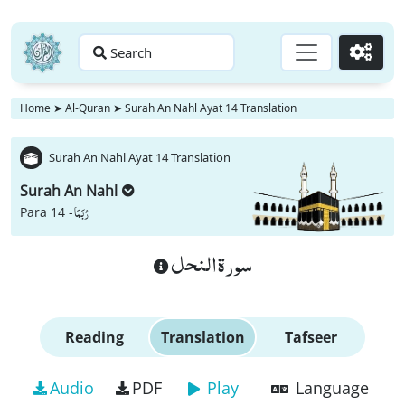
Search
Go
Home
➤
Al-Quran
➤
Surah An Nahl Ayat 14 Translation
Surah An Nahl Ayat 14 Translation
Surah An Nahl
رُبَمَا
Para 14 -
سورة النحل
Reading
Translation
Tafseer
Audio
PDF
Play
Language