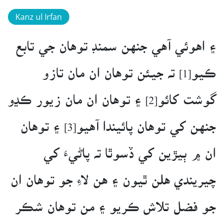
Kanz ul Irfan
۽ اهوئي آهي جنهن سمنڊ توهان جي تابع
ڪيو[1] ته جيئن توهان ان مان تازو
گوشت کائو[2] ۽ توهان ان مان زيور ڪڍو
جنهن کي توهان پائيندا آهيو[3] ۽ توهان
ان ۾ ٻيڙين کي ڏسوٿا ته پاڻيءَ کي
چيريندي هلن ٿيون ۽ هن لاءِ جو توهان ان
جو فضل تلاش ڪريو ۽ من توهان شڪر