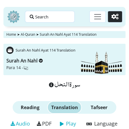
Search
Go
Home
➤
Al-Quran
➤
Surah An Nahl Ayat 114 Translation
Surah An Nahl Ayat 114 Translation
Surah An Nahl
رُبَمَا
Para 14 -
سورة النحل
Reading
Translation
Tafseer
Audio
PDF
Play
Language