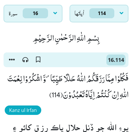
اٰياتها
سورۃ
16
114
بِسْمِ اللّٰهِ الرَّحْمٰنِ الرَّحِیْمِ
16.114
فَكُلُوْا مِمَّا رَزَقَكُمُ اللّٰهُ حَلٰلًا طَیِّبًا۪-وَّ اشْكُرُوْا نِعْمَتَ
اللّٰهِ اِنْ كُنْتُمْ اِیَّاهُ تَعْبُدُوْنَ(114)
Kanz ul Irfan
پوءِ الله جو ڏنل حلال پاڪ رزق کائو ۽