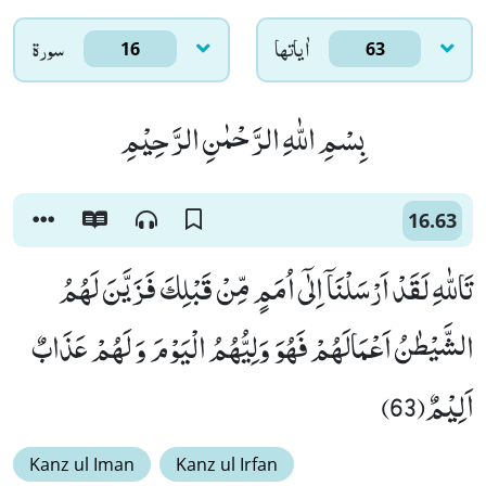
اٰياتها
سورۃ
16
63
بِسْمِ اللّٰهِ الرَّحْمٰنِ الرَّحِیْمِ
16.63
تَاللّٰهِ لَقَدْ اَرْسَلْنَاۤ اِلٰۤى اُمَمٍ مِّنْ قَبْلِكَ فَزَیَّنَ لَهُمُ
الشَّیْطٰنُ اَعْمَالَهُمْ فَهُوَ وَلِیُّهُمُ الْیَوْمَ وَ لَهُمْ عَذَابٌ
اَلِیْمٌ(63)
Kanz ul Iman
Kanz ul Irfan