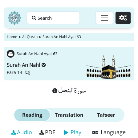
Search
Go
Home
➤
Al-Quran
➤
Surah An Nahl Ayat 63
Surah An Nahl Ayat 63
Surah An Nahl
رُبَمَا
Para 14 -
سورة النحل
Reading
Translation
Tafseer
Audio
PDF
Play
Language