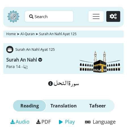
Search
Go
Home
➤
Al-Quran
➤
Surah An Nahl Ayat 125
Surah An Nahl Ayat 125
Surah An Nahl
رُبَمَا
Para 14 -
سورة النحل
Reading
Translation
Tafseer
Audio
PDF
Play
Language