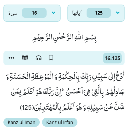
اٰياتها
سورۃ
16
125
بِسْمِ اللّٰهِ الرَّحْمٰنِ الرَّحِیْمِ
16.125
اُدْعُ اِلٰى سَبِیْلِ رَبِّكَ بِالْحِكْمَةِ وَ الْمَوْعِظَةِ الْحَسَنَةِ وَ
جَادِلْهُمْ بِالَّتِیْ هِیَ اَحْسَنُؕ-اِنَّ رَبَّكَ هُوَ اَعْلَمُ بِمَنْ
ضَلَّ عَنْ سَبِیْلِهٖ وَ هُوَ اَعْلَمُ بِالْمُهْتَدِیْنَ(125)
Kanz ul Iman
Kanz ul Irfan