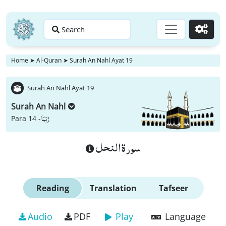
Search
Go
Home
➤
Al-Quran
➤
Surah An Nahl Ayat 19
Surah An Nahl Ayat 19
Surah An Nahl
رُبَمَا
Para 14 -
سورة النحل
Reading
Translation
Tafseer
Audio
PDF
Play
Language