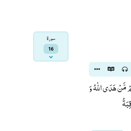
سورۃ
16
ُمْ مَّنْ هَدَى اللّٰهُ وَ
ِبَةُ