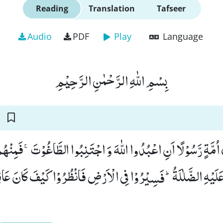
Reading
Translation
Tafseer
Audio
PDF
Play
Language
بِسْمِ اللّٰهِ الرَّحْمٰنِ الرَّحِیْمِ
لِّ اُمَّةٍ رَّسُوْلًا اَنِ اعْبُدُوا اللّٰهَ وَ اجْتَنِبُوا الطَّاغُوْتَۚ-فَمِنْه
لَیْهِ الضَّلٰلَةُؕ-فَسِیْرُوْا فِی الْاَرْضِ فَانْظُرُوْا كَیْفَ كَانَ عَاق