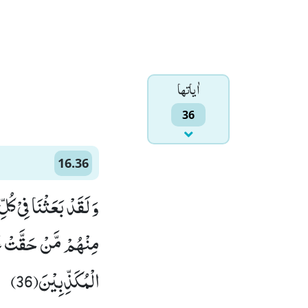
اٰياتها
36
16.36
وَ لَقَدْ بَعَثْنَا فِیْ كُ
مِنْهُمْ مَّنْ حَقَّتْ عَ
الْمُكَذِّبِیْنَ(36)