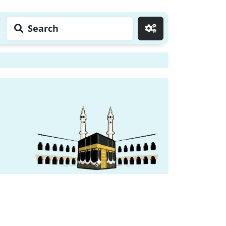
Search
Go