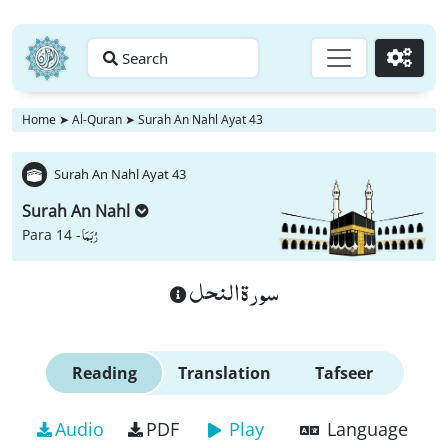
Search
Go
Home
➤
Al-Quran
➤
Surah An Nahl Ayat 43
Surah An Nahl Ayat 43
Surah An Nahl
رُبَمَا
Para 14 -
سورة النحل
Reading
Translation
Tafseer
Audio
PDF
Play
Language