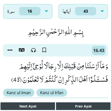
اٰياتها
سورۃ
16
43
بِسْمِ اللّٰهِ الرَّحْمٰنِ الرَّحِیْمِ
16.43
وَ مَاۤ اَرْسَلْنَا مِنْ قَبْلِكَ اِلَّا رِجَالًا نُّوْحِیْۤ اِلَیْهِمْ
فَسْــٴَـلُـوْۤا اَهْلَ الذِّكْرِ اِنْ كُنْتُمْ لَا تَعْلَمُوْنَۙ (43)
Kanz ul Iman
Kanz ul Irfan
Next
Ayat
Prev
Ayat