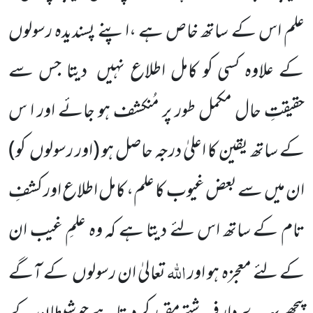
علم اس کے ساتھ خاص ہے ،اپنے پسندیدہ رسولوں
کے علاوہ کسی کو کامل اطلاع نہیں دیتا جس سے
حقیقتِ حال مکمل طور پر مُنکشف ہو جائے اور ا س
کے ساتھ یقین کا اعلیٰ درجہ حاصل ہو
(اور رسولوں کو)
ان میں سے بعض غیوب کا علم، کامل اطلاع اور کشفِ
تام کے ساتھ اس لئے دیتا ہے کہ وہ علمِ غیب ان
اللّٰہ
کے لئے معجزہ ہو اور
تعالیٰ ان رسولوں کے آگے