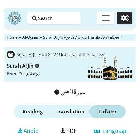
Search
Go
Home
➤
Al-Quran
➤
Surah Al Jin Ayat 27 Urdu Translation Tafseer
Surah Al Jin Ayat 26-27 Urdu Translation Tafseer
Surah Al Jin
تَبٰرَكَ الَّذِیْ
Para 29 -
سورة الجن
Reading
Translation
Tafseer
Audio
PDF
Language