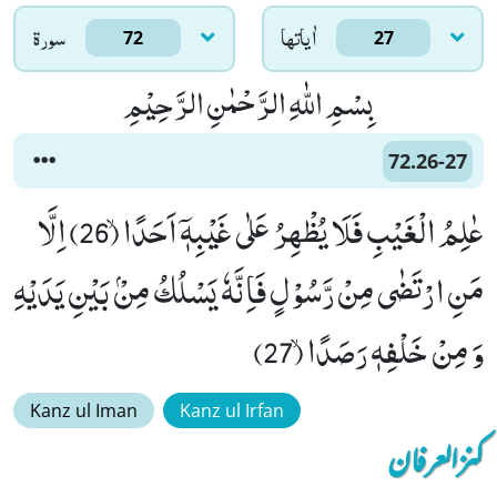
اٰياتها
سورۃ
72
27
بِسْمِ اللّٰهِ الرَّحْمٰنِ الرَّحِیْمِ
72.26-27
عٰلِمُ الْغَیْبِ فَلَا یُظْهِرُ عَلٰى غَیْبِهٖۤ اَحَدًاۙ (26) اِلَّا
مَنِ ارْتَضٰى مِنْ رَّسُوْلٍ فَاِنَّهٗ یَسْلُكُ مِنْۢ بَیْنِ یَدَیْهِ
وَ مِنْ خَلْفِهٖ رَصَدًاۙ (27)
Kanz ul Iman
Kanz ul Irfan
کنزالعرفان