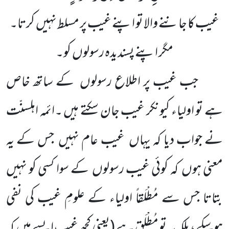
غیب کا جاننے والا تو اپنے غیب پر مسلط نہیں کرتا۔
مگر اپنے پسندیدہ رسولوں کو۔
جب غیب پر اطلاع رسولوں کے ساتھ خاص
ہے تو اولیاء کیونکر غیب جان سکتے ہیں ۔ائمہ اہلسنّت
نے جواب دیا کہ یہاں غیب عام نہیں جس کے یہ
معنی ہوں کہ کوئی غیب رسولوں کے سوا کسی کو نہیں
بتاتا جس سے مُطْلَقاً اولیاء کے علومِ غیب کی نفی
ہوسکے، بلکہ یہ تو مُطْلَق ہے
(یعنی کچھ غیب ایسے ہیں کہ