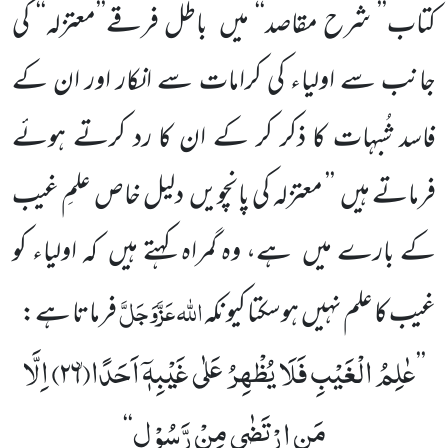
کتاب’’ شرح مقاصد‘‘ میں باطل فرقے’’معتزلہ‘‘ کی
جانب سے اولیاء کی کرامات سے انکار اور ان کے
فاسد شُبہات کا ذکر کر کے ان کا رد کرتے ہوئے
فرماتے ہیں ’’ معتزلہ کی پانچویں دلیل خاص علمِ غیب
کے بارے میں ہے، وہ گمراہ کہتے ہیں کہ اولیاء کو
اللّٰہ
عَزَّوَجَلَّ
غیب کا علم نہیں ہوسکتا کیونکہ
فرماتا ہے:
عٰلِمُ الْغَیْبِ فَلَا یُظْهِرُ عَلٰى غَیْبِهٖۤ اَحَدًاۙ(
۲۶)
اِلَّا
’’
مَنِ ارْتَضٰى مِنْ رَّسُوْلٍ
‘‘