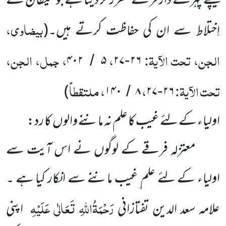
پیچھے پہرے دار فرشتے مقرر کر دیتا ہے جو شیطان کے
بیضاوی،
اِختلاط سے ان کی حفاظت کرتے ہیں۔
(
الجن، تحت الآیۃ:
،
، جمل، الجن،
۴۰۲
۵
۲۷
۲۶
/
-
تحت الآیۃ:
،
، ملتقطاً
)
۱۴۰
۸
۲۷
۲۶
/
-
اولیاء کے لئے غیب کا علم نہ ماننے والوں کا رد:
معتزلہ فرقے کے لوگوں نے اس آیت سے
اولیاء کے لئے علم ِغیب ماننے سے انکار کیا ہے ۔
رَحْمَۃُاللّٰہِ تَعَالٰی عَلَیْہِ
علامہ سعد الدین تفتازانی
اپنی