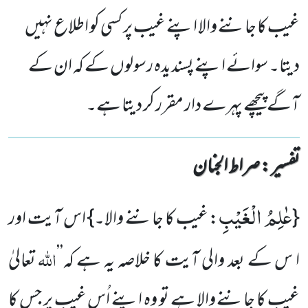
غیب کا جاننے والا اپنے غیب پر کسی کو اطلاع نہیں
دیتا۔ سوائے اپنے پسندیدہ رسولوں کے کہ ان کے
آگے پیچھے پہرے دار مقرر کر دیتا ہے۔
تفسیر : ‎صراط الجنان
عٰلِمُ الْغَیْبِ
{
: غیب کا جاننے والا۔} اس آیت اور
اللّٰہ
ا س کے بعد والی آیت کا خلاصہ یہ ہے کہ’’
تعالیٰ
غیب کا جاننے والا ہے تو وہ اپنے اُس غیب پر جس کا