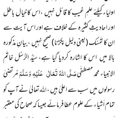
اولیاء کیلئے علمِ غیب کا قائل نہیں ،اس کا خیال باطل
اور احادیثِ کثیرہ کے خلاف ہے اور اس آیت سے
ان کا تَمَسّک
(یعنی دلیل پکڑنا)
صحیح نہیں ،بیانِ مذکورہ
بالا میں اس کا اشارہ کردیا گیا ہے، سیّدُ الرُّسُل خاتَم
صَلَّی اللّٰہُ تَعَالٰی
عَلَیْہِ
وَسَلَّمَ
الانبیاء محمد مصطفٰی
مُرتضیٰ
اللّٰہ
رسولوں میں سب سے اعلیٰ ہیں ،
تعالیٰ نے آپ کو
تمام اَشیاء کے علوم عطا فرمائے جیسا کہ صحاح کی معتبر