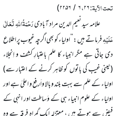
تحت الآیۃ:
،
)
۲۲۵۶
۶
۲۶
/
رَحْمَۃُاللّٰہِ تَعَالٰی
علامہ سید نعیم الدین مراد آبادی
عَلَیْہِ
فرماتے ہیں : ’’ اولیاء کو بھی اگرچہ غیوب پر اطلاع
دی جاتی ہے مگر انبیاء کا علم باعتبارِ کشف و اِنجلاء
(یعنی غیب کی باتوں کو ظاہر کرنے کے اعتبار سے)
اولیاء کے علم سے بہت بلند وبالا واَرفع و اعلیٰ ہے اور
اولیاء کے علوم انبیاء ہی کے وَساطت اور انہی کے
فیض سے ہوتے ہیں ، معتزلہ ایک گمراہ فرقہ ہے وہ