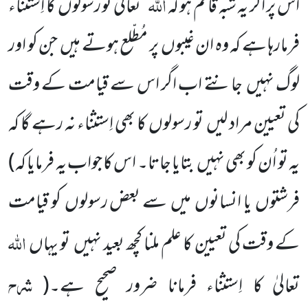
اللّٰہ
اس پر اگر یہ شُبہ قائم ہو کہ
تعالیٰ تو رسولوں کا اِستثناء
فرمارہا ہے کہ وہ ان غیبوں پر مُطّلع ہوتے ہیں جن کو اور
لوگ نہیں جانتے اب اگر اس سے قیامت کے وقت
کی تعیین مراد لیں تو رسولوں کا بھی اِستثناء نہ رہے گا کہ
یہ تو اُن کو بھی نہیں بتایا جاتا۔ اس کا جواب یہ فرمایا کہ)
فرشتوں یا انسانوں میں سے بعض رسولوں کو قیامت
اللّٰہ
کے وقت کی تعیین کا علم ملنا کچھ بعید نہیں تو یہاں
شرح
تعالیٰ کا اِستثناء فرمانا ضرور صحیح ہے۔
(