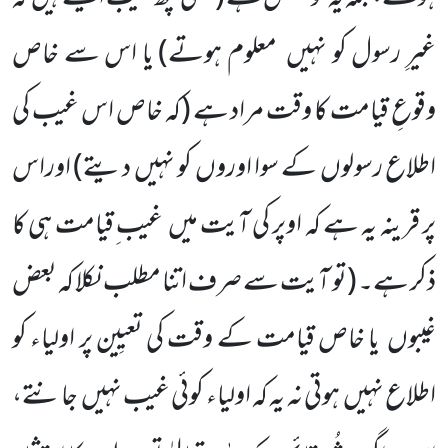
غیرِ رسول کو نہیں معلوم ہوتے)
یا اس سے خاص
وقوعِ قیامت کا وقت مراد ہے
(کہ خاص اس غیب کی
اطلاع رسولوں کے سوا اوروں کو نہیں دیتے)
اوراس
پر قرینہ یہ ہے کہ اوپر کی آیت میں غیب ِقیامت ہی کا
ذکر ہے۔
(تو آیت سے صرف اتنا مطلب نکلا کہ بعض
غیبوں یا خاص قیامت کے وقت کی تعیِین پر اولیاء کو
اطلاع نہیں ہوتی نہ یہ کہ اولیاء کوئی غیب نہیں جانتے،