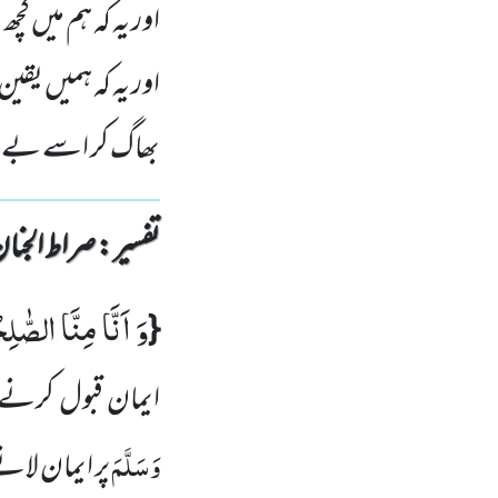
اور یہ کہ ہم میں ک
اور یہ کہ ہمیں یقین
بھاگ کر اسے بے ب
تفسیر : ‎صراط الجنان
وَ اَنَّا مِنَّا الصّٰل
{
ایمان قبول کرنے
وَسَلَّمَ
پر ایمان لا