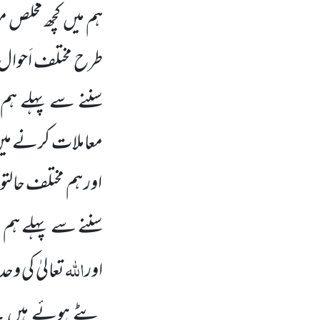
ہم میں
کچھ مخلص موم
طرح مختلف اَحوال
سننے سے پہلے ہم 
معاملات کرنے می
اور ہم مختلف حالت
سننے سے پہلے ہم 
اللّٰہ
اور
تعالیٰ کی وح
بٹے ہوئے ہیں ۔