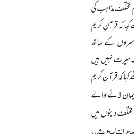
م مختلف مذاہب کی
کہا کہ قرآنِ کریم
وسروں
کے ساتھ
یک سیرت نہیں
ہیں
کہا کہ قرآنِ کریم
ایمان لانے والے
 مختلف دینوں
میں
جزء التاسع عشر ،