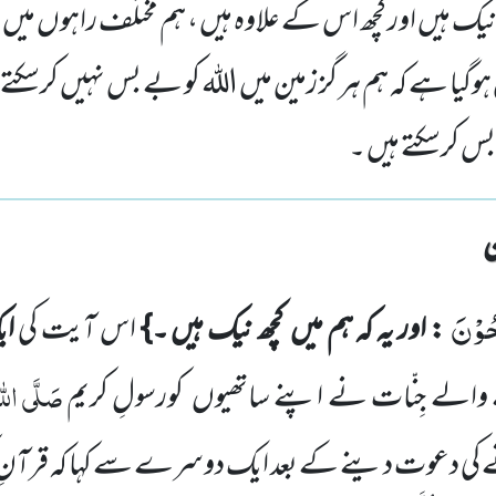
چھ نیک ہیں اور کچھ اس کے علاوہ ہیں ، ہم مختلف راہوں می
 ہوگیا ہے کہ ہم ہر گز زمین میں اللہ کو بے بس نہیں کرسکتے
س کرسکتے ہیں ۔
ِحُوْنَ
: اور یہ کہ ہم میں
کچھ نیک ہیں ۔}
اس آیت کی
ا
صَلَّی اللّٰ
 والے
جِنّات نے اپنے ساتھیوں
کورسولِ کریم
نے کی دعوت دینے کے بعد ایک دوسرے سے کہا کہ قرآنِ ک