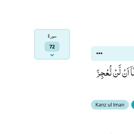
سورۃ
72
كَؕ-كُنَّا طَرَآىٕقَ قِدَدًاۙ (11) وَّ اَنَّا ظَنَنَّاۤ اَنْ لَّنْ نُّعْجِزَ
Kanz ul Iman