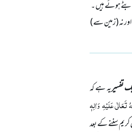
ں بٹے ہوئے ہیں ۔
 اور نہ (زمین سے)
یک
تفسیر
یہ ہے کہ
ہُ تَعَالٰی عَلَیْہِ
وَاٰلِہٖ
ریم سننے کے بعد