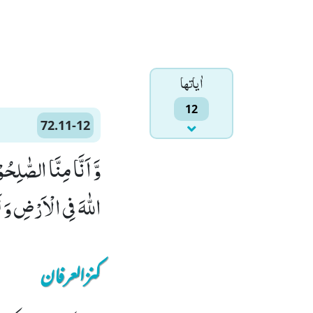
اٰياتها
12
72.11-12
اللّٰهَ فِی الْاَرْضِ وَ لَ
کنزالعرفان