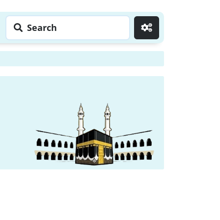
Search
Go