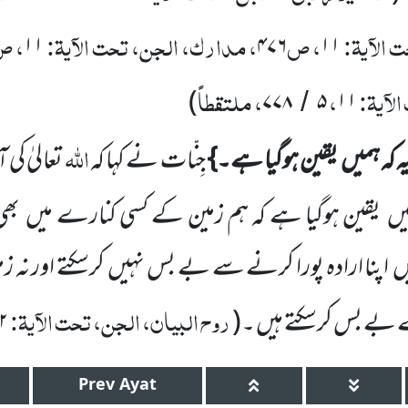
 الآیۃ:
، ص
، مدارک، الجن، تحت الآیۃ:
، ص
۱۱
۴۷۶
۱۱
لآیۃ:
،
، ملتقطاً
)
۷۷۸
۵
۱۱
/
اللّٰہ
ہ کہ ہمیں
یقین ہوگیا ہے۔}
جِنّات نے کہا کہ
تعالیٰ کی 
یں
یقین
ہوگیا ہے کہ ہم زمین کے کسی کنارے میں
بھی
ں
اپنا ارادہ پورا کرنے سے بے بس نہیں
کرسکتے اور نہ 
روح البیان، الجن، تحت الآیۃ:
 بے بس کرسکتے ہیں ۔
(
۲
Prev
Ayat