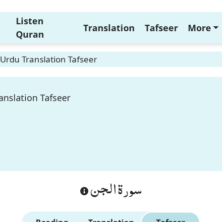
Listen
Translation
Tafseer
More
Quran
 Urdu Translation Tafseer
anslation Tafseer
سورة الجن