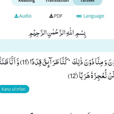
Reading
Translation
Tafseer
Audio
PDF
Language
بِسْمِ اللّٰهِ الرَّحْمٰنِ الرَّحِیْمِ
وَّ اَنَّا مِنَّا الصّٰلِحُوْنَ وَ مِنَّا دُوْنَ ذٰلِ
نْ نُّعْجِزَهٗ هَرَبًاۙ (12)
Kanz ul Irfan