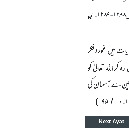
، ابو
۱۲۸۹
۱۲۸۸
-
آیات میں
غورو فکر
اللّٰہ
 رہ کر
تعالیٰ کو
زمین سے آسمان کی
،
)
۱۹۵
۱۰
۱
/
Next
Ayat