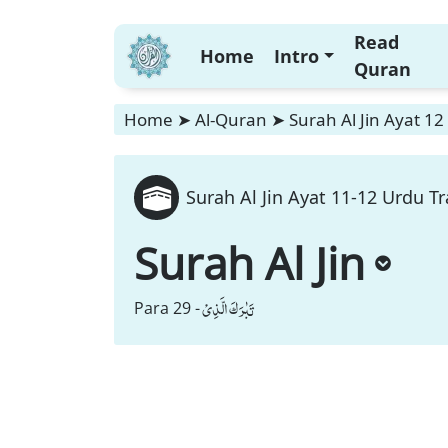
Read
Home
Intro
Quran
Home
➤
Al-Quran
➤
Surah Al Jin Ayat 12
Surah Al Jin Ayat 11-12 Urdu Tr
Surah Al Jin
تَبٰرَكَ الَّذِیْ
Para 29 -