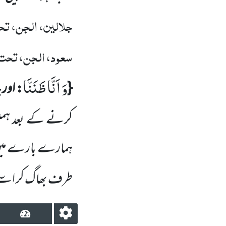
جلالین، الجن، تحت
سعود، الجن، تحت ا
وَ اَنَّا ظَنَنَّا
{
: اور ی
کرنے کے بعد ہم
ہمارے بارے می
طرف بھاگ کر اسے