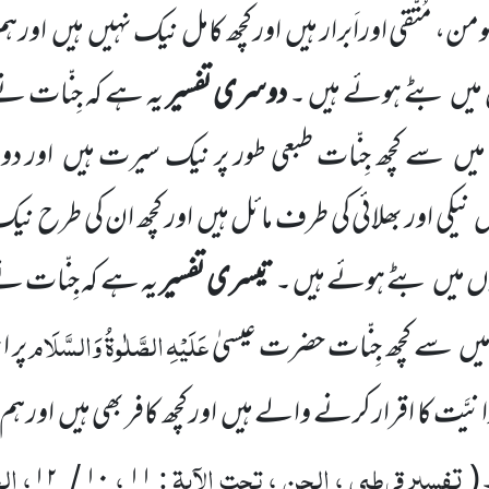
ن، مُتَّقی اوراَبرار ہیں
اور کچھ کامل نیک نہیں
ہیں
اور ہ
 میں
بٹے ہوئے ہیں ۔
دوسری تفسیر
یہ ہے کہ جِنّات نے 
میں
سے کچھ جِنّات طبعی طور پر نیک سیرت ہیں
اور د
ں
نیکی اور بھلائی کی طرف مائل ہیں
اور کچھ ان کی طرح ن
وں میں
بٹے ہوئے ہیں ۔
تیسری تفسیر
یہ ہے کہ
جِنّات نے 
عَلَیْہِ
الصَّلٰوۃُ
وَالسَّلَام
میں
سے کچھ جِنّات حضرت
عیسیٰ
پر 
دانیَّت کا اقرار کرنے والے ہیں
اور کچھ کافر بھی ہیں
اور ہم
تفسیر قرطبی ، الجن ، تحت الآیۃ :
،
، ال
۱۲
۱۰
۱۱
(
/