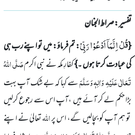
تفسیر : ‎صراط الجنان
قُلْ اِنَّمَاۤ اَدْعُوْا رَبِّیْ
{
:
تم فرماؤ: میں
تو اپنے رب ہی
صَلَّی اللّٰہُ
کی عبادت کرتا ہوں ۔}
کفارِ مکہ نے نبی اکرم
تَعَالٰی عَلَیْہِ
وَاٰلِہٖ وَسَلَّمَ
سے کہا کہ بے شک آپ بہت
بڑا حکم لے کر آئے ہیں
،آپ اس سے رجوع
کرلیں
اللّٰہ
تو ہم آپ کو بچالیں
گے،
اس پر
تعالیٰ نے اپنے