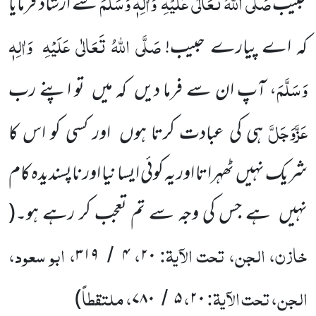
صَلَّی اللّٰہُ تَعَالٰی عَلَیْہِ
وَاٰلِہٖ وَسَلَّمَ
حبیب
سے ارشاد فرمایا
صَلَّی اللّٰہُ تَعَالٰی عَلَیْہِ
وَاٰلِہٖ
کہ اے پیارے حبیب!
وَسَلَّمَ
، آپ ان سے فرما دیں
کہ میں
تو اپنے
رب
عَزَّوَجَلَّ
ہی کی عبادت کرتا ہوں
اور کسی کو اس کا
شریک نہیں
ٹھہراتا
اور یہ کوئی ایسا نیا اور ناپسندیدہ کام
نہیں
ہے جس کی وجہ سے تم تعجب کر رہے ہو۔
(
خازن، الجن، تحت الآیۃ:
،
، ابو سعود،
۳۱۹
۴
۲۰
/
الجن، تحت الآیۃ:
،
، ملتقطاً
)
۷۸۰
۵
۲۰
/