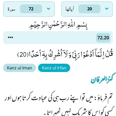
اٰياتها
سورۃ
72
20
بِسْمِ اللّٰهِ الرَّحْمٰنِ الرَّحِیْمِ
72.20
قُلْ اِنَّمَاۤ اَدْعُوْا رَبِّیْ وَ لَاۤ اُشْرِكُ بِهٖۤ اَحَدًا(20)
Kanz ul Iman
Kanz ul Irfan
کنزالعرفان
تم فرماؤ: میں تو اپنے رب ہی کی عبادت کرتا ہوں اور
کسی کو اس کا شریک نہیں ٹھہراتا۔