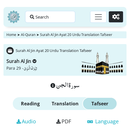
Search
Go
Home
➤
Al-Quran
➤
Surah Al Jin Ayat 20 Urdu Translation Tafseer
Surah Al Jin Ayat 20 Urdu Translation Tafseer
Surah Al Jin
تَبٰرَكَ الَّذِیْ
Para 29 -
سورة الجن
Reading
Translation
Tafseer
Audio
PDF
Language