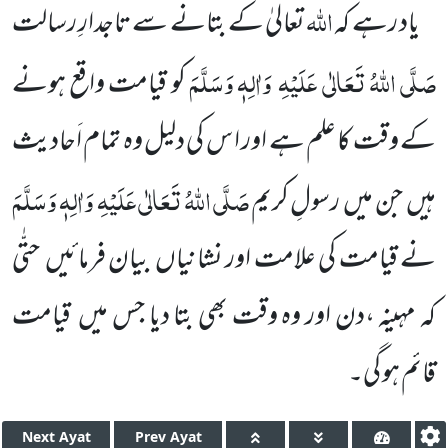
اللّٰہ
یاد رہے کہ
تعالیٰ کے بتانے سے تاجدارِ
رسالت
صَلَّی اللّٰہُ تَعَالٰی عَلَیْہِ
وَاٰلِہٖ وَسَلَّمَ
کو قیامت واقع ہونے
کے
وقت کا علم ہے اور ا س کی دلیل وہ تمام اَحادیث
صَلَّی اللّٰہُ تَعَالٰی عَلَیْہِ
وَاٰلِہٖ وَسَلَّمَ
ہیں
جن میں
رسولِ کریم
نے قیامت کی علامت
اور نشانیاں
بیان فرمائیں
حتّٰی
کہ مہینہ ،دن اور وہ وقت بھی بتا دیا جس میں
قیامت
قائم ہو گی۔
Next
Ayat
Prev
Ayat