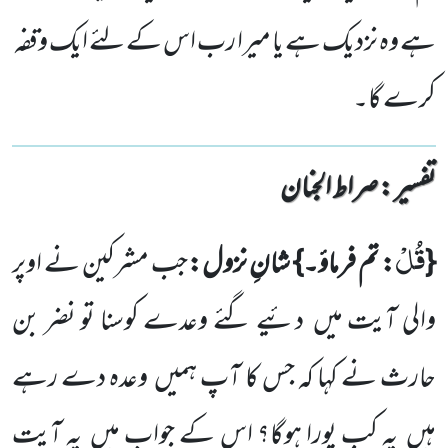
ہے وہ نزدیک ہے یا میرا رب اس کے لئے ایک وقفہ
کرے گا۔
تفسیر : ‎صراط الجنان
قُلْ
{
: تم فرماؤ۔}
شانِ نزول:
جب مشرکین نے اوپر
والی آیت میں
دئیے گئے
وعدے کوسنا تو نضر بن
حارث نے کہا کہ جس کا آپ ہمیں
وعدہ دے رہے
ہیں
یہ کب پورا ہوگا؟ اس کے جواب میں
یہ آیت