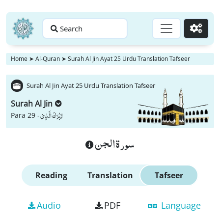
Search
Go
Home
➤
Al-Quran
➤
Surah Al Jin Ayat 25 Urdu Translation Tafseer
Surah Al Jin Ayat 25 Urdu Translation Tafseer
Surah Al Jin
تَبٰرَكَ الَّذِیْ
Para 29 -
سورة الجن
Reading
Translation
Tafseer
Audio
PDF
Language