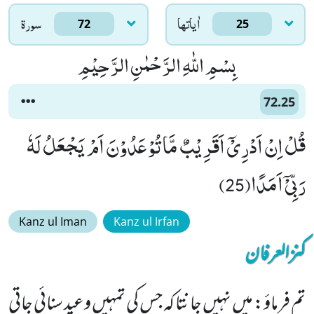
اٰياتها
سورۃ
72
25
بِسْمِ اللّٰهِ الرَّحْمٰنِ الرَّحِیْمِ
72.25
قُلْ اِنْ اَدْرِیْۤ اَقَرِیْبٌ مَّا تُوْعَدُوْنَ اَمْ یَجْعَلُ لَهٗ
رَبِّیْۤ اَمَدًا(25)
Kanz ul Iman
Kanz ul Irfan
کنزالعرفان
تم فرماؤ: میں نہیں جانتا کہ جس کی تمہیں وعید سنائی جاتی