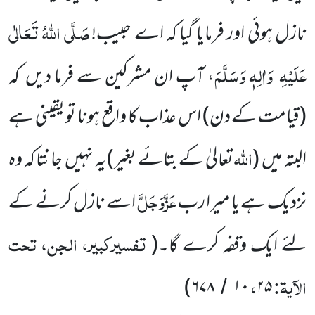
صَلَّی اللّٰہُ تَعَالٰی
نازل ہوئی اور فرمایا گیا کہ اے
حبیب!
عَلَیْہِ
وَاٰلِہٖ وَسَلَّمَ
، آپ ان مشرکین
سے فرما دیں
کہ
(قیامت کے دن)
اس عذاب کا واقع ہونا تو یقینی
ہے
اللّٰہ
البتہ میں
(
تعالیٰ کے بتائے بغیر)
یہ نہیں
جانتا کہ وہ
عَزَّوَجَلَّ
نزدیک ہے یا
میرا رب
اسے نازل کرنے کے
تفسیرکبیر، الجن، تحت
لئے
ایک وقفہ کرے گا۔
(
الآیۃ:
،
)
۶۷۸
۱۰
۲۵
/