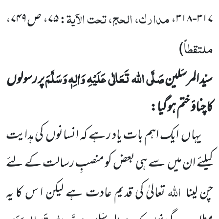
مدارک، الحج، تحت الآیۃ
۳۱۷-۳۱۸،
: ۷۵، ص۷۴۹،
ملتقطاً
)
صَلَّی
اللہ
تَعَالٰی
عَلَیْہِ
وَاٰلِہٖ وَسَلَّمَ
سیّد المرسَلین
پر رسولوں
کا چناؤ ختم ہو گیا:
یہاں
ایک اہم بات یاد رہے کہ انسانوں
کی ہدایت
کیلئے ان میں
سے ہی بعض کو منصبِ رسالت کے لئے
اللہ
چن
لینا
تعالیٰ کی قدیم عادت ہے لیکن ا س کا یہ