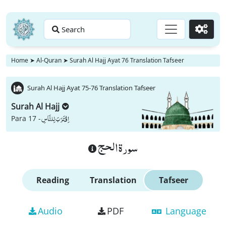
Search
Go
Home
➤
Al-Quran
➤
Surah Al Hajj Ayat 76 Translation Tafseer
Surah Al Hajj Ayat 75-76 Translation Tafseer
Surah Al Hajj
اِقْتَرَبَ لِلنَّاسِ
Para 17 -
سورة الحج
Reading
Translation
Tafseer
Audio
PDF
Language