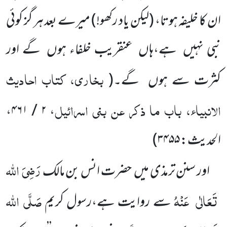
ان کا خلیفہ ہوتا،
(لیکن یاد رکھو!)
میرے بعد ہر گز کوئی
نبی نہیں
ہے،ہاں
عنقریب خلفاء ہوں
گے اور
بخاری، کتاب احادیث
کثرت سے ہوں
گے۔
(
الانبیاء، باب ما ذکر عن بنی اسرائیل
، ۲ / ۴۶۱،
الحدیث: ۳۴۵۵
)
رَضِیَ
اللہ
اور سنن ترمذی میں
حضرت انس بن مالک
تَعَالٰی
عَنْہُ
صَلَّی
اللہ
سے روایت ہے،رسول کریم