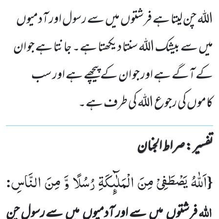
اللہ چن لیتا ہے فرشتوں میں سے رسول اور آدمیوں
میں سے بیشک اللہ سنتا دیکھتا ہے۔ جانتا ہے جو ان
کے آگے ہے اور جو ان کے پیچھے ہے اور سب
کاموں کی رجوع اللہ کی طرف ہے۔
تفسیر : ‎صراط الجنان
اَللّٰهُ یَصْطَفِیْ مِنَ الْمَلٰٓىٕكَةِ رُسُلًا وَّ مِنَ النَّاسِ
:
{
اللہ
فرشتوں
میں
سے اور آدمیوں
میں
سے رسول چن