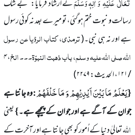
تَعَالٰی
عَلَیْہِ
وَ اٰلِہٖ وَسَلَّمَ
نے ارشاد فرمایا:’’بے شک
رسالت و نبوت ختم ہوگئی، تو میرے بعد نہ کوئی رسول
ترمذی، کتاب الرؤیا عن رسول
ہے اور نہ ہی نبی۔
(
اللہ
صلی
اللہ علیہ وسلم
، باب ذہبت النبوّۃ۔۔۔ الخ
، ۴
/ ۱۲۱، الحدیث: ۲۲۷۹
)
یَعْلَمُ مَا بَیْنَ اَیْدِیْهِمْ وَ مَا خَلْفَهُمْ
:
{
وہ جانتا ہے
}
جو ان کے آگے ہے اور جو ان کے پیچھے ہے۔
یعنی
اللہ
تعالیٰ دنیا
کے اُمور کو بھی جانتا ہے اور آخرت کے