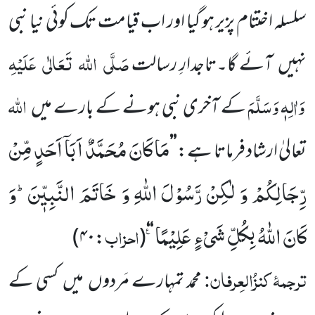
سلسلہ اختتام پزیر ہو گیا اور
اب قیامت تک کوئی نیا نبی
صَلَّی
اللہ
تَعَالٰی
عَلَیْہِ
نہیں
آئے گا۔تاجدارِ رسالت
وَاٰلِہٖ وَسَلَّمَ
اللہ
کے آخری نبی ہونے کے بارے
میں
مَا كَانَ مُحَمَّدٌ اَبَاۤ اَحَدٍ مِّنْ
تعالیٰ ارشاد فرماتا ہے:
’’
رِّجَالِكُمْ وَ لٰكِنْ رَّسُوْلَ اللّٰهِ وَ خَاتَمَ النَّبِیّٖنَؕ-وَ
كَانَ اللّٰهُ بِكُلِّ شَیْءٍ عَلِیْمًا۠
احزاب
)
:۴۰
(
‘‘
ترجمۂ
کنزُالعِرفان:
محمد تمہارے مَردوں
میں
کسی کے