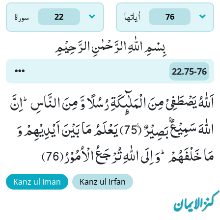
اٰياتها
سورۃ
22
76
بِسْمِ اللّٰهِ الرَّحْمٰنِ الرَّحِیْمِ
22.75-76
اَللّٰهُ یَصْطَفِیْ مِنَ الْمَلٰٓىٕكَةِ رُسُلًا وَّ مِنَ النَّاسِؕ-اِنَّ
اللّٰهَ سَمِیْعٌۢ بَصِیْرٌۚ (75) یَعْلَمُ مَا بَیْنَ اَیْدِیْهِمْ وَ
مَا خَلْفَهُمْؕ-وَ اِلَى اللّٰهِ تُرْجَعُ الْاُمُوْرُ(76)
Kanz ul Iman
Kanz ul Irfan
کنزالایمان