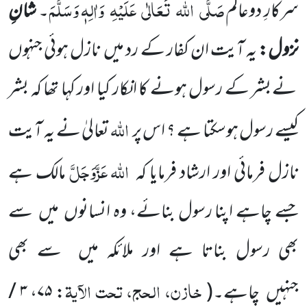
صَلَّی
اللہ
تَعَالٰی
عَلَیْہِ
وَاٰلِہٖ وَسَلَّمَ
سرکارِ دوعالَم
۔
شانِ
نزول:
یہ آیت ان کفار کے رد میں
نازل ہوئی جنہوں
نے بشر کے رسول ہونے کا انکار کیا اور کہا تھا کہ بشر
اللہ
کیسے رسول ہوسکتا ہے ؟ اس پر
تعالیٰ نے یہ آیت
اللہ
عَزَّوَجَلَّ
نازل فرمائی اور ارشاد فرمایا کہ
مالک ہے
جسے چاہے اپنا رسول بنائے، وہ انسانوں
میں
سے
بھی رسول بناتا ہے اور ملائکہ میں
سے بھی
خازن، الحج، تحت الآیۃ
جنہیں
چاہے۔
(
: ۷۵، ۳ /