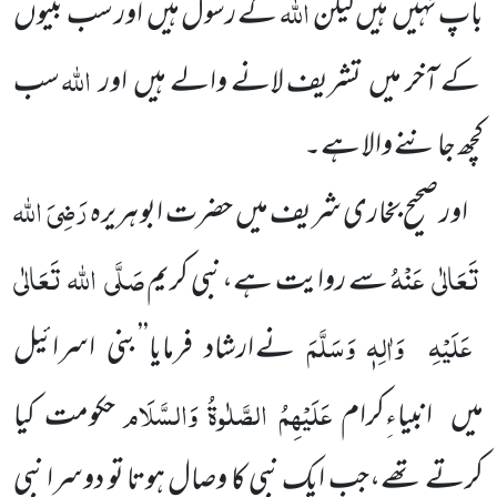
اللہ
باپ نہیں
ہیں لیکن
کے رسول ہیں
اور سب نبیوں
اللہ
کے آخر میں
تشریف لانے والے ہیں
اور
سب
کچھ جاننے والا ہے۔
رَضِیَ
اللہ
اور صحیح بخاری شریف میں
حضرت ابو ہریرہ
تَعَالٰی
عَنْہُ
صَلَّی
اللہ
تَعَالٰی
سے روایت ہے،نبی کریم
عَلَیْہِ
وَاٰلِہٖ وَسَلَّمَ
نے ارشاد فرمایا’’بنی اسرائیل
عَلَیْہِمُ الصَّلٰوۃُ وَالسَّلَام
میں
انبیاءِکرام
حکومت کیا
کرتے تھے،جب ایک نبی کا وصال ہوتا تو دوسرا نبی