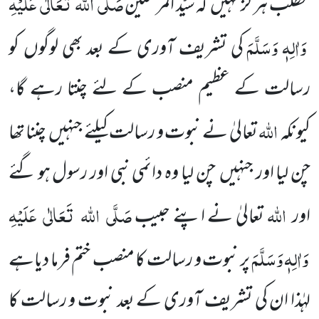
صَلَّی
اللہ
تَعَالٰی
عَلَیْہِ
مطلب ہر گز نہیں
کہ سیّد المرسَلین
وَاٰلِہٖ وَسَلَّمَ
کی تشریف
آوری کے بعد بھی لوگوں
کو
رسالت کے عظیم منصب کے لئے چنتا رہے گا،
اللہ
کیونکہ
تعالیٰ نے نبوت و رسالت کیلئے جنہیں
چننا تھا
چن لیا اور جنہیں
چن لیا وہ دائمی نبی اور رسول ہو گئے
اللہ
صَلَّی
اللہ
تَعَالٰی
عَلَیْہِ
اور
تعالیٰ نے اپنے حبیب
وَاٰلِہٖ وَسَلَّمَ
پر نبوت و رسالت کا منصب ختم فرما دیاہے
لہٰذا ان کی تشریف آوری کے بعد نبوت و رسالت کا