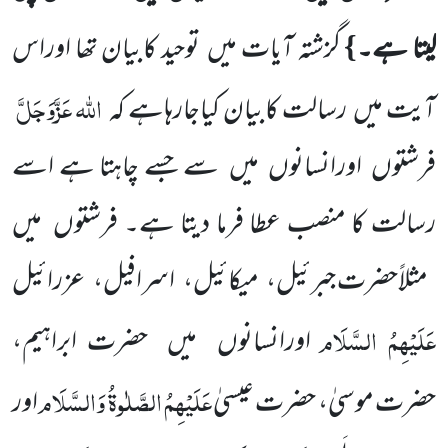
}
لیتا ہے۔
گزشتہ آیات
میں
توحید کابیان تھا اوراس
اللہ
عَزَّوَجَلَّ
آیت میں
رسالت کابیان کیاجارہاہے کہ
فرشتوں
اورانسانوں
میں
سے جسے چاہتا ہے اسے
رسالت کا منصب عطا فرما دیتا ہے۔ فرشتوں
میں
مثلاًحضرت جبرئیل، میکائیل، اسرافیل، عزرائیل
عَلَیْہِمُ السَّلَام
اورانسانوں
میں
حضرت ابراہیم،
عَلَیْہِمُ الصَّلٰوۃُ وَالسَّلَام
حضرت موسیٰ، حضرت عیسیٰ
اور