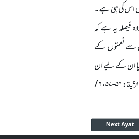
ی
اس کی ہی ہے۔
 فیصلہ یہ ہے کہ
 سے نعمتوں
کے
ایا ان کے لیے ان
آیۃ
: ۵۶-۵۷، ۶ /
Next
Ayat