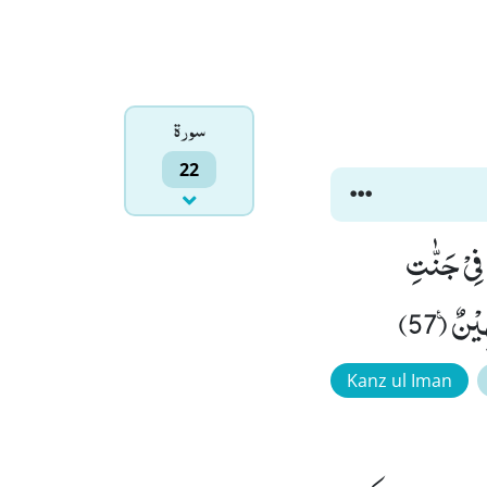
سورۃ
22
فِیْ جَنّٰتِ
Kanz ul Iman