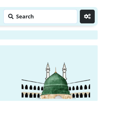
Search
Go