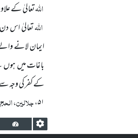
اللہ
تعالیٰ کے علاوہ
اللہ
تعالیٰ اس دن
ایمان لانے
والے 
باغات میں
ہوں
گ
کے کفر کی وجہ س
جلالین، الحج، 
۵۱،