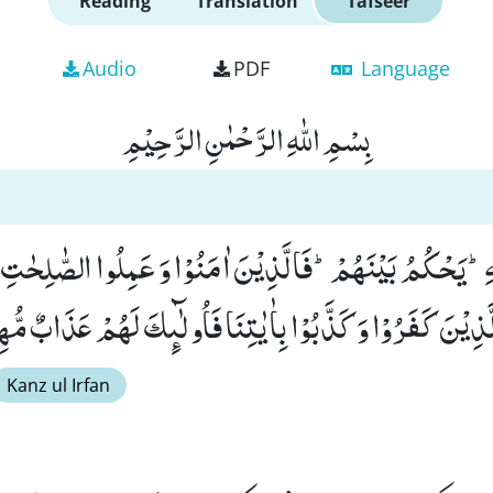
Reading
Translation
Tafseer
Audio
PDF
Language
بِسْمِ اللّٰهِ الرَّحْمٰنِ الرَّحِیْمِ
لّٰهِؕ-یَحْكُمُ بَیْنَهُمْؕ-فَالَّذِیْنَ اٰمَنُوْا وَ عَمِلُوا الصّٰلِحٰتِ 
Kanz ul Irfan