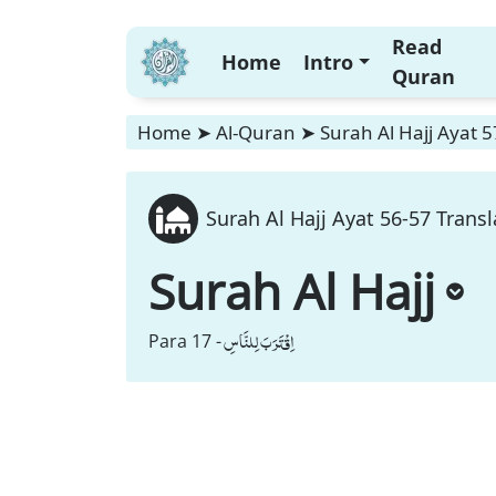
Read
Home
Intro
Quran
Home
➤
Al-Quran
➤
Surah Al Hajj Ayat 5
Surah Al Hajj Ayat 56-57 Transl
Surah Al Hajj
اِقْتَرَبَ لِلنَّاسِ
Para 17 -