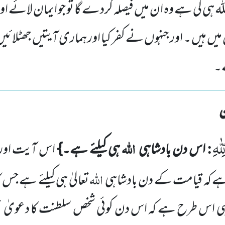
 ہی کی ہے وہ ان میں فیصلہ کردے گا تو جو ایمان لائے او
یں ہیں ۔ اور جنہوں نے کفر کیا اور ہماری آیتیں جھٹلائ
۔
ّٰهِ
:
اللہ
اس دن بادشاہی
ہی کیلئے ہے۔}
اس آیت اور 
اللہ
ہے
کہ قیامت کے دن بادشاہی
تعالیٰ ہی کیلئے ہے جس ک
اہی اس طرح ہے کہ اس دن کوئی شخص سلطنت کا دعویٰ بھ