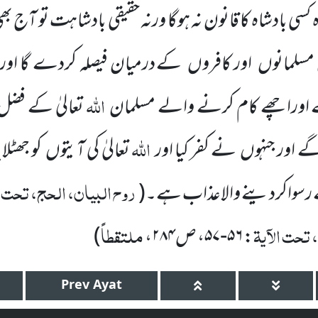
 کسی بادشاہ کا قانون نہ ہوگا ورنہ حقیقی بادشاہت تو آج بھ
 مسلمانوں
اور کافروں
کے درمیان فیصلہ کردے گا اوروہ
اللہ
اوراچھے کام کرنے والے مسلمان
تعالیٰ کے فضل
اللہ
ے اور جنہوں
نے کفر کیا اور
تعالیٰ کی آیتوں
کو جھٹل
روح البیان، الحج، تحت ال
ے رسواکردینے والاعذاب ہے۔
(
تحت الآیۃ
ملتقطاً
: ۵۶-۵۷، ص۲۸۴،
)
Prev
Ayat