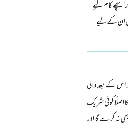
ر اچھے کام کیے
یں ان کے لیے
اس کے بعد والی
ا اصلًا کوئی شریک
ی نہ کرے گا اور