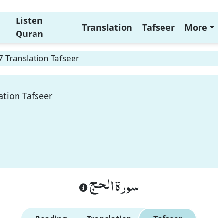
Listen
Translation
Tafseer
More
Quran
7 Translation Tafseer
ation Tafseer
سورة الحج