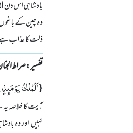
بادشاہی اس دن اللہ
وہ چین کے باغوں م
ذلت کا عذاب ہے
تفسیر : ‎صراط الجنان
اَلْمُلْكُ یَوْمَىٕذٍ لِّل
{
آیت کا خلاصہ یہ 
نہیں
اور وہ بادش