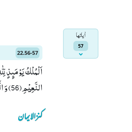
اٰياتها
57
22.56-57
اَلْمُلْكُ یَوْمَىٕذٍ لِّ
النَّعِیْمِ(56) وَ الَّذِیْنَ كَفَرُوْا وَ كَذَّبُوْا بِاٰیٰتِنَا فَاُولٰٓىٕكَ لَهُمْ عَذَابٌ مُّهِیْنٌ۠ (57)
کنزالایمان