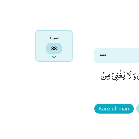
سورۃ
88
 طَعَامٌ اِلَّا مِنْ ضَرِیْعٍۙ (6) لَّا یُسْمِنُ وَ لَا یُغْنِیْ مِنْ
Kanz ul Iman