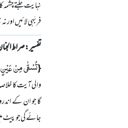
نہایت جلتے چشمہ کا
فربَہی لائیں اور ن
تفسیر : ‎صراط الجنان
تُسْقٰى مِنْ عَیْنٍ اٰ
{
والی آیت کا خلاصہ 
گا جو ان کے اندر
جائے گی جو پیٹ م