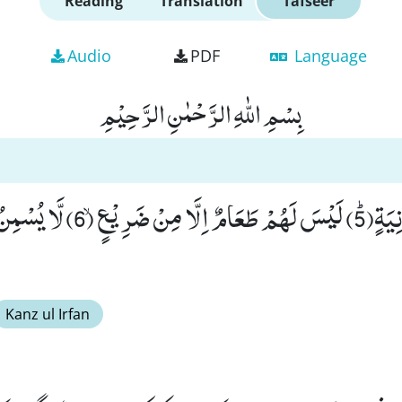
Reading
Translation
Tafseer
Audio
PDF
Language
بِسْمِ اللّٰهِ الرَّحْمٰنِ الرَّحِیْمِ
تُسْقٰى مِنْ عَیْنٍ اٰنِیَةٍﭤ(5) لَیْسَ لَهُمْ
Kanz ul Irfan