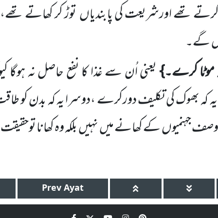
ہ کرتے تھے اورشریعت کی پابندیاں
توڑ کر کھاتے تھے،
ں
گے۔
ہ موٹا کرے۔}
یعنی اُن سے غذا کا نفع حاصل نہ ہوگا کی
ہ کہ بھوک کی تکلیف دورکرے ،دوسرا یہ کہ بدن کو طاقت پ
صف جہنمیوں
کے کھانے میں
نہیں
بلکہ وہ کھانا توحقیقت
Prev
Ayat