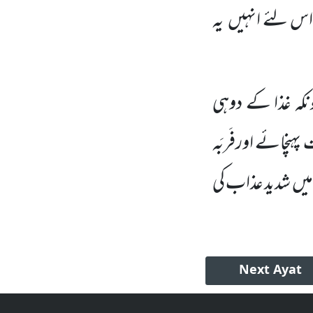
اس لئے انہیں
یہ
ونکہ غذا کے دوہی
ہنچائے اورفَربَہ
 میں
شدید عذاب کی
Next
Ayat