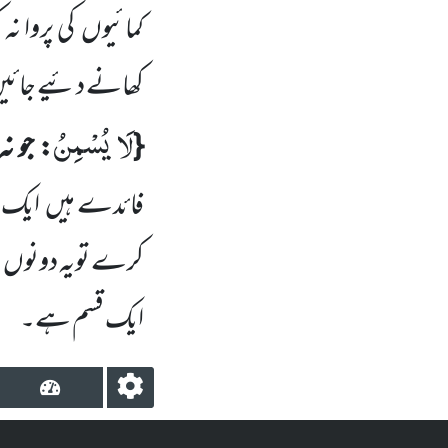
کمائیوں
کی پروا ن
کھانے دئیے جائی
لَا یُسْمِنُ
{
: جو ن
فائدے ہیں
ایک ی
کرے تویہ دونوں
و
ایک قسم ہے۔