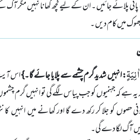
 پانی پلائے جائیں ۔ ان کے لیے کچھ کھانا نہیں مگر آگ ک
ہ بھوک میں کام دیں ۔
نِیَةٍ
: انہیں
شدید گرم چشمے
سے پلایا جائے گا۔}
اس آیت
یہ
ہے کہ جہنمیوں
کو جب پیاس لگے گی تو انہیں
گرم چشمو
ونی حصوں
کو جلا کر رکھ دے گا اور کھانے میں
انہیں
کان
یں
آگ لگا دے گی۔