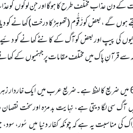
مت کے دن عذاب مختلف طرح کا ہوگا اور جن لوگوں
کوعذاب
ے ہوں
گے ،بعض کو زَقُّوم
(تھوہڑ کا درخت)
کھانے کو دی
زخیوں
کی پیپ اور بعض کو آگ کے کانٹے کھانے کو دئیے 
ہ سے قرآنِ پاک میں
مختلف مقامات پر جہنمیوں
کے کھانے ک
میں
ضریع کا لفظ ہے۔ضریع عرب میں
ایک خاردار زہر
ں
آگ سی لگا دیتی ہے، نہایت بد مزہ اورسخت نقصان دِ
 کی مناسبت یہ ہے کہ چونکہ کفار دنیا میں
سُور، سود، 