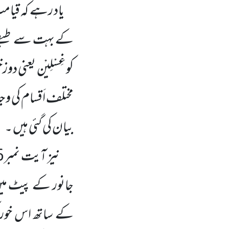
یاد رہے کہ قیا
کے بہت سے طبق
کوغِسْلِیْن یعنی دو
مختلف اَقسام کی وج
بیان کی گئی ہیں ۔
نیز آیت نمبر
6
جانور کے پیٹ می
کے ساتھ اس خوراک