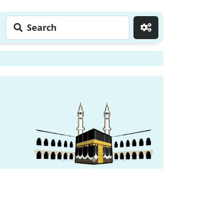
Search
Go