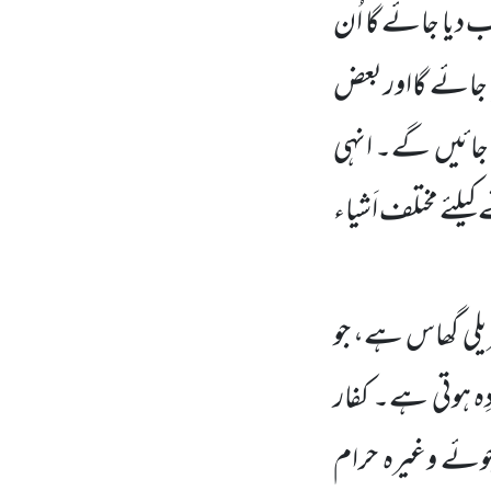
 دیا جائے گا اُن
ا جائے گااور بعض
جائیں
گے۔ انہی
یلئے مختلف اَشیاء
یلی گھاس ہے، جو
ہ ہوتی ہے۔ کفار
جوئے وغیرہ حرام