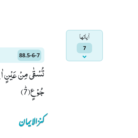
اٰياتها
7
88.5-6-7
جُوْ عٍﭤ(7)
کنزالایمان