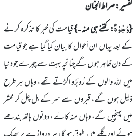
تفسیر : ‎صراط الجنان
وُجُوْهٌ
{
: کتنے ہی منہ۔}
قیامت کی خبر کا تذکرہ کرنے
کے بعد
یہاں
ان اَحوال کا بیان کیا گیا ہے جو قیامت
کے دن
ظاہر ہوں
گے چنانچہ بہت سے چہرے جو دنیا
اللّٰہ
میں
والوں
کے رُوبَرُو اکڑتے تھے، وہاں
ہر طرح
ذلیل ہوں
گے،
قبروں
سے سر کے بل چل کر محشر
میں
پہنچیں
گے، وہاں
منہ کالے ، دونوں
ہاتھ بندھے
ہوئے اورگلے میں
طوق ہو گا، ہر دروازے پر بھیک