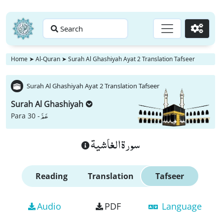
Search
Go
Home
➤
Al-Quran
➤
Surah Al Ghashiyah Ayat 2 Translation Tafseer
Surah Al Ghashiyah Ayat 2 Translation Tafseer
Surah Al Ghashiyah
عَمَّ
Para 30 -
سورة الغاشية
Reading
Translation
Tafseer
Audio
PDF
Language