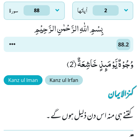
اٰياتها
سورۃ
88
2
بِسْمِ اللّٰهِ الرَّحْمٰنِ الرَّحِیْمِ
88.2
وُجُوْهٌ یَّوْمَىٕذٍ خَاشِعَةٌۙ (2)
Kanz ul Iman
Kanz ul Irfan
کنزالایمان
کتنے ہی منہ اس دن ذلیل ہوں گے۔