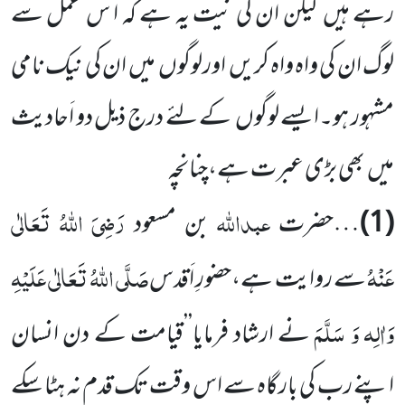
رہے ہیں لیکن ان کی نیت یہ ہے کہ ا س عمل سے
لوگ ان کی واہ واہ کریں اورلوگوں میں ان کی نیک نامی
مشہور ہو۔ایسے لوگوں کے لئے درج ذیل دو اَحادیث
میں بھی بڑی عبرت ہے،چنانچہ
عبداللّٰہ
رَضِیَ اللّٰہُ تَعَالٰی
(1)
…حضرت
بن مسعود
عَنْہُ
صَلَّی اللّٰہُ تَعَالٰی عَلَیْہِ
سے روایت ہے،حضورِ اَقدس
وَاٰلِہ وَ سَلَّمَ
نے ارشاد فرمایا’’قیامت کے دن انسان
اپنے رب کی بارگاہ سے اس وقت تک قدم نہ ہٹا سکے