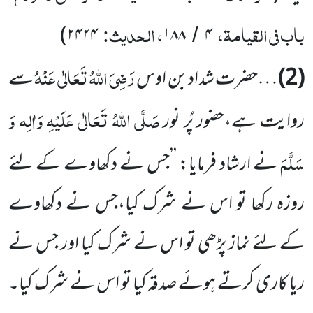
باب فی القیامۃ،
، الحدیث:
)
۲۴۲۴
۱۸۸
۴
/
رَضِیَ اللّٰہُ تَعَالٰی عَنْہُ
(2)
…حضرت شداد بن اوس
سے
صَلَّی اللّٰہُ تَعَالٰی عَلَیْہِ وَاٰلِہ وَ
روایت ہے،حضور پُر نور
سَلَّمَ
نے ارشاد فرمایا: ’’جس نے دکھاوے کے لئے
روزہ رکھا تو اس نے شرک کیا،جس نے دکھاوے
کے لئے نماز پڑھی تو اس نے شرک کیا اور جس نے
ریا کاری کرتے ہوئے صدقہ کیا تو اس نے شرک کیا۔