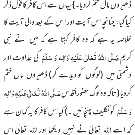
ڈھیروں مال ختم کردیا۔} یہاں سے اس کافر کا قول ذکر
کیا گیا، چنانچہ اس آیت اور ا س کے بعد والی آیت کا
خلاصہ یہ ہے کہ وہ کافر کہتا ہے کہ میں نے نبی
صَلَّی اللّٰہُ تَعَالٰی عَلَیْہِ وَاٰلِہ وَ سَلَّمَ
کریم
کی عداوت اور
دشمنی میں
(لوگوں کو دیدے کر)
ڈھیروں مال ختم
صَلَّی اللّٰہُ تَعَالٰی عَلَیْہِ وَاٰلِہ
کردیا
(تاکہ وہ لوگ حضورِ اَقدس
وَ سَلَّمَ
کو تکلیف پہنچائیں ۔)
کیااس کافرکا یہ گمان ہے
اللّٰہ
اللّٰہ
کہ اسے
تعالیٰ نے نہیں دیکھا اور
تعالیٰ اس