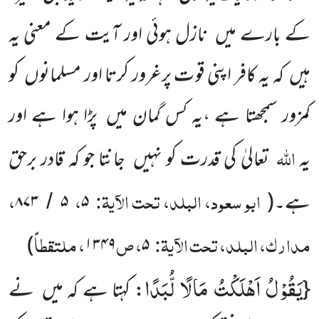
کے بارے میں نازل ہوئی اور آیت کے معنی یہ
ہیں کہ یہ کافر اپنی قوت پرغرور کرتا اور مسلمانوں کو
کمزور سمجھتا ہے ،یہ کس گمان میں پڑا ہوا ہے اور
اللّٰہ
یہ
تعالیٰ کی قدرت کو نہیں جانتا جو کہ قادر برحق
ابو سعود، البلد، تحت الآیۃ:
،
،
ہے۔
(
۵
۵
۸۷۳
/
مدارک، البلد، تحت الآیۃ:
، ص
، ملتقطاً
)
۱۳۴۹
۵
یَقُوْلُ اَهْلَكْتُ مَالًا لُّبَدًا
{
: کہتا ہے کہ میں نے