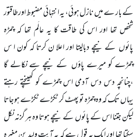
کے بار ے میں نازل ہوئی، یہ انتہائی مضبوط اورطاقتور
شخص تھا اور اس کی طاقت کا یہ عالَم تھا کہ چمڑہ
پائوں کے نیچے دبالیتا اور اعلا ن کرتا کہ کون ا س
چمڑے کو میرے پاؤں کے نیچے سے نکالے گا
،چنانچہ دس دس آدمی اس چمڑے کو کھینچتے رہتے
یہاں تک کہ وہ چمڑہ تو پھٹ کر ٹکڑے ٹکڑے ہوجاتا
لیکن جتنا اس کے پائوں کے نیچے ہوتا وہ ہر گزنہ نکل
سکتا تھا اور ایک یہ قول ہے کہ یہ آیت ولید بن مغیرہ