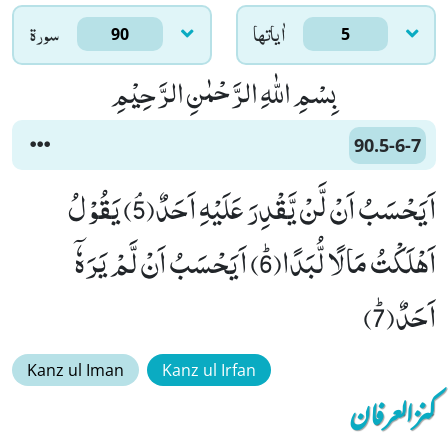
اٰياتها
سورۃ
90
5
بِسْمِ اللّٰهِ الرَّحْمٰنِ الرَّحِیْمِ
90.5-6-7
اَیَحْسَبُ اَنْ لَّنْ یَّقْدِرَ عَلَیْهِ اَحَدٌﭥ(5) یَقُوْلُ
اَهْلَكْتُ مَالًا لُّبَدًاﭤ(6) اَیَحْسَبُ اَنْ لَّمْ یَرَهٗۤ
اَحَدٌﭤ(7)
Kanz ul Iman
Kanz ul Irfan
کنزالعرفان