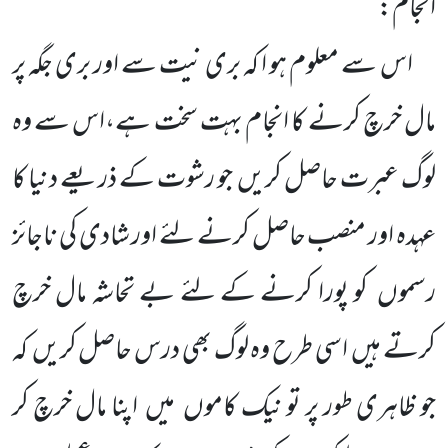
انجام:
اس سے معلوم ہو ا کہ بری نیت سے اور بری جگہ پر
مال خرچ کرنے کا انجام بہت سخت ہے،اس سے وہ
لوگ عبرت حاصل کریں جو رشوت کے ذریعے دنیا کا
عہدہ اور منصب حاصل کرنے لئے اور شادی کی ناجائز
رسموں کو پورا کرنے کے لئے بے تحاشہ مال خرچ
کرتے ہیں اسی طرح وہ لوگ بھی درس حاصل کریں کہ
جو ظاہری طور پر تو نیک کاموں میں اپنا مال خرچ کر