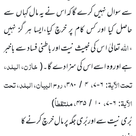
سے سوال نہیں کرے گا کہ اس نے یہ مال کہاں سے
حاصل کیا اور کس کام پر خرچ کیا،ایسا ہر گز نہیں
اللّٰہ
،
تعالیٰ ا س کی خبیث نیت اور باطنی فساد سے باخبر
خازن، البلد،
ہے اور وہ اسے اس کی سزا دے گا۔
(
تحت الآیۃ:
،
، روح البیان، البلد، تحت
۳۸۰
۴
۷
۶
/
-
الآیۃ:
،
، ملتقطاً
)
۴۳۵
۱۰
۷
۶
/
-
بُری نیت سے اور بُری جگہ پر مال خرچ کرنے کا