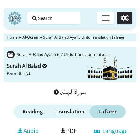
Search
Go
Home
➤
Al-Quran
➤
Surah Al Balad Ayat 5 Urdu Translation Tafseer
Surah Al Balad Ayat 5-6-7 Urdu Translation Tafseer
Surah Al Balad
عَمَّ
Para 30 -
سورة البـلد
Reading
Translation
Tafseer
Audio
PDF
Language