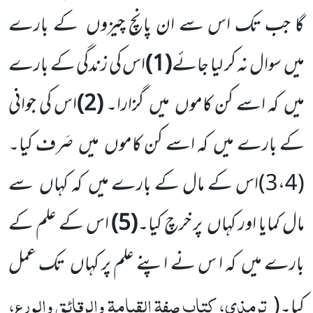
گا جب تک اس سے ان پانچ چیزوں کے بارے
میں سوال نہ کر لیا جائے
(1)
اس کی زندگی کے بارے
میں کہ اسے کن کاموں میں گزارا۔
(2)
اس کی جوانی
کے بارے میں کہ اسے کن کاموں میں صَرف کیا۔
(3،4)اس کے مال کے بارے میں کہ کہاں سے
مال کمایا اور کہاں پر خرچ کیا۔
(5)
اس کے علم کے
بارے میں کہ ا س نے اپنے علم پر کہاں تک عمل
ترمذی، کتاب صفۃ القیامۃ والرقائق والورع،
کیا۔
(