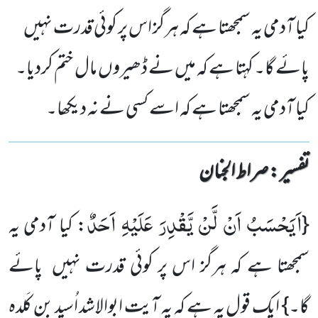
کیا آدمی یہ سمجھتا ہے کہ ہرگز اس پر کوئی قدرت نہیں
پائے گا۔ کہتا ہے کہ میں نے ڈھیروں مال ختم کردیا۔
کیا آدمی یہ سمجھتا ہے کہ اسے کسی نے نہ دیکھا۔
تفسیر : ‎صراط الجنان
اَیَحْسَبُ اَنْ لَّنْ یَّقْدِرَ عَلَیْهِ اَحَدٌ
{
: کیا آدمی یہ
سمجھتا ہے کہ ہرگز اس پر کوئی قدرت نہیں پائے
گا۔} ایک قول یہ ہے کہ یہ آیت ابوالاشد اُسید بن کَلدہ