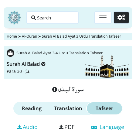
Search
Go
Home
➤
Al-Quran
➤
Surah Al Balad Ayat 3 Urdu Translation Tafseer
Surah Al Balad Ayat 3-4 Urdu Translation Tafseer
Surah Al Balad
عَمَّ
Para 30 -
سورة البـلد
Reading
Translation
Tafseer
Audio
PDF
Language