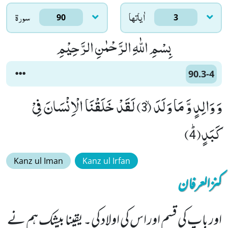
اٰياتها
سورۃ
90
3
بِسْمِ اللّٰهِ الرَّحْمٰنِ الرَّحِیْمِ
90.3-4
وَ وَالِدٍ وَّ مَا وَلَدَۙ (3) لَقَدْ خَلَقْنَا الْاِنْسَانَ فِیْ
كَبَدٍﭤ(4)
Kanz ul Iman
Kanz ul Irfan
کنزالعرفان
اور باپ کی قسم اور اس کی اولاد کی۔ یقینا بیشک ہم نے