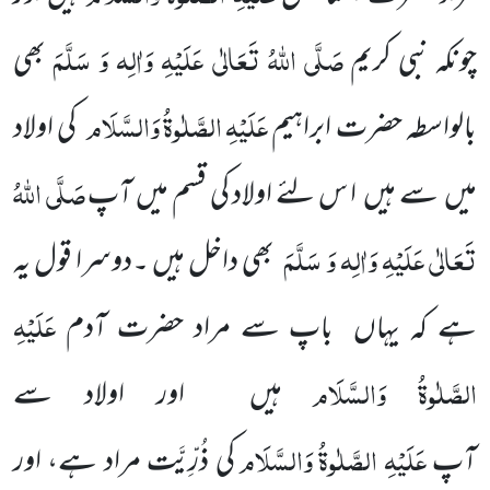
صَلَّی اللّٰہُ تَعَالٰی عَلَیْہِ وَاٰلِہ وَ سَلَّمَ
چونکہ نبی کریم
بھی
عَلَیْہِ
الصَّلٰوۃُ
وَالسَّلَام
بالواسطہ حضرت ابراہیم
کی اولاد
صَلَّی اللّٰہُ
میں سے ہیں ا س لئے اولاد کی قسم میں آپ
تَعَالٰی عَلَیْہِ وَاٰلِہ وَ سَلَّمَ
بھی داخل ہیں ۔دوسرا قول یہ
عَلَیْہِ
ہے کہ یہاں باپ سے مراد حضرت آدم
الصَّلٰوۃُ
وَالسَّلَام
ہیں اور اولاد سے
عَلَیْہِ
الصَّلٰوۃُ
وَالسَّلَام
آپ
کی ذُرِّیَّت مراد ہے، اور