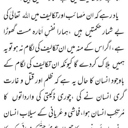
اللّٰہ
یاد رہے کہ ان مَصائب اور تکالیف میں
تعالیٰ کی
بے شمار حکمتیں ہیں ،ہمارا نفسِ اَمّارہ مست گھوڑا
ہے، اگر اس کے منہ میں ان تکالیف کی لگام نہ ہو تو یہ
ہمیں ہلا ک کردے گا کیونکہ ان تکالیف کی لگام کے
باوجود انسان کا حال یہ ہے کہ ظلم اور قتل و غارت
گری انسان نے کی ،چوری ڈکیتی کی وارداتوں کا
مُرتکِب انسان ہوا،فحاشی و عُریانی کے سیلاب انسان