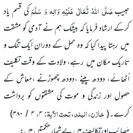
صَلَّی اللّٰہُ تَعَالٰی عَلَیْہِ وَاٰلِہ وَ سَلَّمَ
حبیب
کی قسم یاد
کرکے ارشاد فرمایا کہ بیشک ہم نے آدمی کو مشقت
میں رہتا پیدا کیا کہ وہ حمل کے دوران ایک تنگ و
تاریک مکان میں رہے، ولادت کے وقت تکلیف
اُٹھائے، دودھ پینے ،دودھ چھوڑنے ،مَعاش کے
حصول اور زندگی و موت کی مشقتوں کو برداشت
خازن، البلد، تحت الآیۃ:
،
کرے۔
(
۴
۴
۳۸۰
)
/
مَصائب اور تکالیف میں بے شمار حکمتیں ہیں: