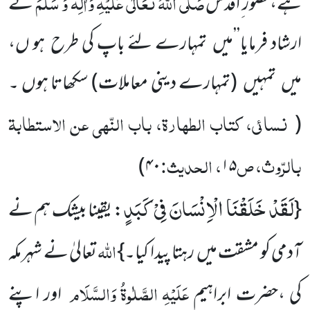
صَلَّی اللّٰہُ تَعَالٰی عَلَیْہِ وَاٰلِہ وَ سَلَّمَ
ہے،حضور ِاَقدس
نے
ارشاد فرمایا’’میں تمہارے لئے باپ کی طرح ہو ں،
میں تمہیں
(تمہارے دینی معاملات)
سکھاتا ہوں ۔
نسائی، کتاب الطہارۃ، باب النّہی عن الاستطابۃ
(
بالرّوث، ص
، الحدیث:
)
۴۰
۱۵
لَقَدْ خَلَقْنَا الْاِنْسَانَ فِیْ كَبَدٍ
{
: یقینا بیشک ہم نے
اللّٰہ
آدمی کو مشقت میں رہتا پیدا کیا۔}
تعالیٰ نے شہر مکہ
عَلَیْہِ
الصَّلٰوۃُ
وَالسَّلَام
کی ،حضرت ابراہیم
اور اپنے