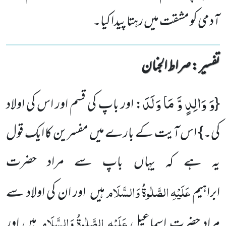
آدمی کو مشقت میں رہتا پیدا کیا۔
تفسیر : ‎صراط الجنان
وَ وَالِدٍ وَّ مَا وَلَدَ
{
: اور باپ کی قسم اور اس کی اولاد
کی۔} اس آیت کے بارے میں مفسرین کا ایک قول
یہ ہے کہ یہاں باپ سے مراد حضرت
عَلَیْہِ
الصَّلٰوۃُ
وَالسَّلَام
ابراہیم
ہیں اور ان کی اولاد سے
عَلَیْہِ الصَّلٰوۃُ وَالسَّلَام
مراد حضرت اسماعیل
ہیں اور