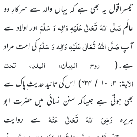
تیسراقول یہ بھی ہے کہ یہاں والد سے سرکارِ دو
صَلَّی اللّٰہُ تَعَالٰی عَلَیْہِ وَاٰلِہ وَ سَلَّمَ
عالَم
اور اولاد سے
صَلَّی اللّٰہُ تَعَالٰی عَلَیْہِ وَاٰلِہ وَ سَلَّمَ
آپ
کی امت مراد
روح البیان، البلد، تحت
ہے۔
(
الآیۃ:
،
۳
۱۰
۴۳۴
)
اس کی تائید حدیث ِپاک سے
/
بھی ہوتی ہے جیساکہ سنن نسائی میں حضرت ابو
رَضِیَ اللّٰہُ تَعَالٰی عَنْہُ
ہریرہ
سے روایت