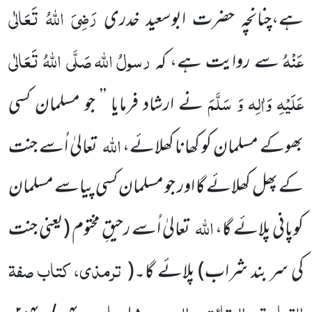
رَضِیَ اللّٰہُ تَعَالٰی
ہے،چنانچہ حضرت ابوسعید خدری
عَنْہُ
رسولُ
اللّٰہ
صَلَّی اللّٰہُ تَعَالٰی
سے روایت ہے، کہ
عَلَیْہِ وَاٰلِہ وَ سَلَّمَ
نے ارشاد فرمایا ’’ جو مسلمان کسی
اللّٰہ
بھوکے مسلمان کو کھانا کھلائے،
تعالیٰ اُسے جنت
کے پھل کھلائے گا اور جو مسلمان کسی پیاسے مسلمان
اللّٰہ
کوپانی پلائے گا،
تعالیٰ اُسے رحیقِ مختوم
(یعنی جنت
ترمذی، کتاب صفۃ
کی سر بند شراب)
پلائے گا۔
(
القیامۃ والرقائق والورع،
باب،
،