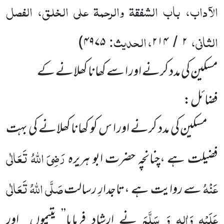
الآداب، باب الشفقۃ والرحمۃ علی الخلق، الفصل
الثانی،
، الحدیث:
)
۴۹۷۵
۲۱۴
۲
/
مسکین کی مدد کرنے اور ا سے کھانا کھلانے کے
فضائل:
مسکین کی مدد کرنے اور ا س کو کھانا کھلانے کی بہت
رَضِیَ اللّٰہُ تَعَالٰی
فضیلت ہے ،چنانچہ حضرت ابو ہریرہ
عَنْہُ
صَلَّی اللّٰہُ تَعَالٰی
سے روایت ہے ،تاجدارِ رسالت
عَلَیْہِ وَاٰلِہ وَ سَلَّمَ
نے ارشاد فرمایا’’ یتیموں اور