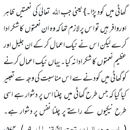
اللّٰہ
گھاٹی میں کود پڑا۔} یعنی جب
تعالیٰ کی نعمتیں ظاہر
اوروافر ہیں تو ا س پر لازم تھا کہ وہ ان نعمتوں کا شکر ادا
کرے لیکن ا س نے نیک اعمال کر کے ان جلیل اور
عظیم نعمتوں کا شکر ادا نہ کیا۔ یہاں نیک اعمال کرنے
کو گھاٹی میں کودنے سے ا س مناسبت کی وجہ سے تعبیر
کیا گیا کہ جس طرح گھاٹی میں چلنا اس پر دشوار ہے اسی
طرح نیکیوں کے راستے پر چلنا نفس پر دشوار ہے۔
ابوسعود، البلد، تحت الآیۃ:
،
،
۸۷۴
۵
۱۱
(
/