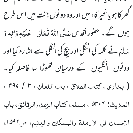
گھر کا ہو یا غیر کا، میں اور وہ دونوں جنت میں اس طرح
صَلَّی اللّٰہُ تَعَالٰی
عَلَیْہِ وَاٰلِہ وَ
ہوں گے۔ حضورِ اَقدس
سَلَّمَ
نے کلمہ کی انگلی اور بیچ کی انگلی سے اشارہ کیا اور
دونوں انگلیوں کے درمیان تھوڑا سا فاصلہ کیا۔
بخاری ، کتاب الطلاق ، باب اللعان ،
،
۴۹۷
۳
(
/
الحدیث:
، مسلم، کتاب الزہد والرقائق، باب
۵۳۰۴
الاحسان الی الارملۃ والمسکین والیتیم، ص
،
۱۵۹۲