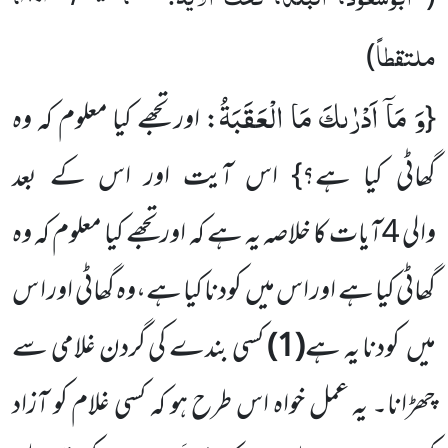
ملتقطاً
)
وَ مَاۤ اَدْرٰىكَ مَا الْعَقَبَةُ
{
: اور تجھے کیا معلوم کہ وہ
گھاٹی کیا ہے؟} اس آیت اور اس کے بعد
والی 4آیات کا خلاصہ یہ ہے کہ اور تجھے کیا معلوم کہ وہ
گھاٹی کیا ہے اور اس میں کودنا کیا ہے،وہ گھاٹی اور ا س
میں کودنا یہ ہے
(1)
کسی بندے کی گردن غلامی سے
چھڑانا۔ یہ عمل خواہ اس طرح ہو کہ کسی غلام کو آزاد