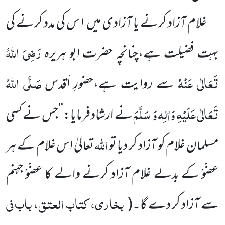
غلام آزاد کرنے یا آزادی میں ا س کی مدد کرنے کی
رَضِیَ اللّٰہُ
بہت فضیلت ہے،چنانچہ حضرت ابو ہریرہ
تَعَالٰی عَنْہُ
صَلَّی اللّٰہُ
سے روایت ہے،حضورِ اَقدس
تَعَالٰی عَلَیْہِ وَاٰلِہ وَ سَلَّمَ
نے ارشاد فرمایا:’’جس نے کسی
اللّٰہ
مسلمان غلام کو آزاد کر دیا تو
تعالیٰ اس غلام کے ہر
عضْوْ کے بدلے غلام آزاد کرنے والے کا عضْوْ جہنم
بخاری، کتاب العتق، باب فی
سے آزاد کر دے گا۔
(