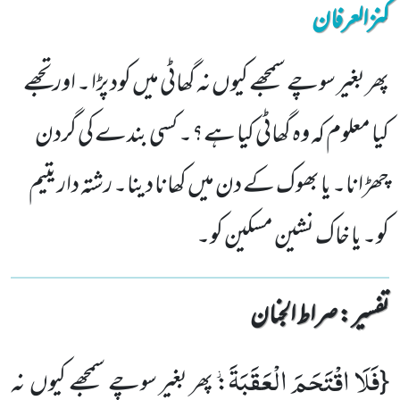
کنزالعرفان
پھر بغیر سوچے سمجھے کیوں نہ گھاٹی میں کود پڑا ۔ اور تجھے
کیا معلوم کہ وہ گھاٹی کیا ہے؟۔ کسی بندے کی گردن
چھڑانا۔ یا بھوک کے دن میں کھانا دینا۔ رشتہ دار یتیم
کو۔ یا خاک نشین مسکین کو۔
تفسیر : ‎صراط الجنان
فَلَا اقْتَحَمَ الْعَقَبَةَ٘
{
: پھر بغیر سوچے سمجھے کیوں نہ