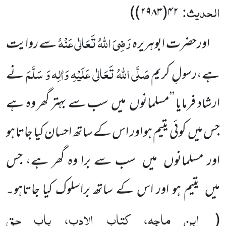
الحدیث:
)
۴۲(۲۹۸۳)
رَضِیَ اللّٰہُ تَعَالٰی عَنْہُ
اورحضرت ابوہریرہ
سے روایت
صَلَّی اللّٰہُ تَعَالٰی عَلَیْہِ وَاٰلِہ وَ سَلَّمَ
ہے،رسولِ کریم
نے
ارشاد فرمایا ’’مسلمانوں میں سب سے بہتر گھر وہ ہے
جس میں کوئی یتیم ہو اور اس کے ساتھ احسان کیا جاتا ہو
اور مسلمانوں میں سب سے برا وہ گھر ہے، جس
میں یتیم ہو اور اس کے ساتھ براسلوک کیا جاتاہو۔
ابن ماجہ، کتاب الادب، باب حق
(