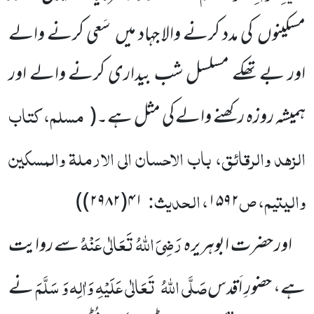
مسکینوں کی مدد کرنے والا جہاد میں سَعی کرنے والے
اور بے تھکے مسلسل شب بیداری کرنے والے اور
مسلم، کتاب
ہمیشہ روزہ رکھنے والے کی مثل ہے۔
(
الزہد والرقائق، باب الاحسان الی الارملۃ والمسکین
والیتیم، ص
، الحدیث:
)
۴۱(۲۹۸۲)
۱۵۹۲
رَضِیَ اللّٰہُ تَعَالٰی عَنْہُ
اور حضرت ابوہریرہ
سے روایت
صَلَّی اللّٰہُ
تَعَالٰی عَلَیْہِ وَاٰلِہ وَ سَلَّمَ
ہے،
حضورِ اَقدس
نے