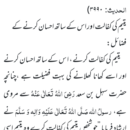
الحدیث:
)
۳۹۹۰
یتیم کی کفالت ا ور اس کے ساتھ احسان کرنے کے
فضائل:
یتیم کی کفالت کرنے ، ا س کے ساتھ احسان کرنے
اور اسے کھانا کھلانے کی بہت فضیلت ہے ،چنانچہ
رَضِیَ اللّٰہُ تَعَالٰی عَنْہُ
حضرت سہل بن سعد
سے مروی
رسولُ
اللّٰہ
صَلَّی اللّٰہُ تَعَالٰی عَلَیْہِ وَاٰلِہ وَ سَلَّمَ
ہے،
نے
ارشاد فرمایا ’’جو شخص یتیم کی کفالت کرے وہ یتیم اسی