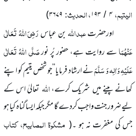
الیتیم،
، الحدیث:
)
۳۶۷۹
۱۹۳
۴
/
عبداللّٰہ
رَضِیَ اللّٰہُ تَعَالٰی
اورحضرت
بن عباس
عَنْہُمَا
صَلَّی اللّٰہُ تَعَالٰی
سے روایت ہے، حضور پُر نور
عَلَیْہِ وَاٰلِہ وَ سَلَّمَ
نے ارشاد فرمایا’’جو شخص یتیم کو اپنے
اللّٰہ
کھانے پینے میں شریک کرے،
تعالیٰ اس کے
لیے ضرور جنت واجب کردے گا مگر جبکہ ایسا گناہ کیا ہو
مشکوۃ المصابیح، کتاب
جس کی مغفرت نہ ہو ۔
(