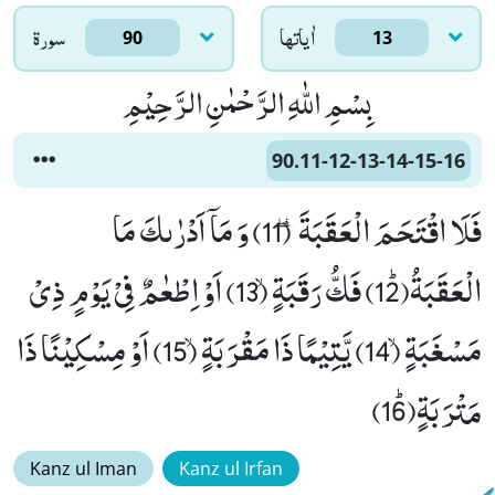
اٰياتها
سورۃ
90
13
بِسْمِ اللّٰهِ الرَّحْمٰنِ الرَّحِیْمِ
90.11-12-13-14-15-16
فَلَا اقْتَحَمَ الْعَقَبَةَ٘ ۖ (11) وَ مَاۤ اَدْرٰىكَ مَا
الْعَقَبَةُﭤ(12) فَكُّ رَقَبَةٍۙ (13) اَوْ اِطْعٰمٌ فِیْ یَوْمٍ ذِیْ
مَسْغَبَةٍۙ (14) یَّتِیْمًا ذَا مَقْرَبَةٍۙ (15) اَوْ مِسْكِیْنًا ذَا
مَتْرَبَةٍﭤ(16)
Kanz ul Iman
Kanz ul Irfan