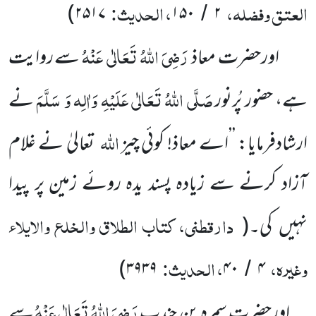
العتق وفضلہ،
، الحدیث:
)
۲۵۱۷
۱۵۰
۲
/
رَضِیَ اللّٰہُ تَعَالٰی عَنْہُ
اورحضرت معاذ
سے روایت
صَلَّی اللّٰہُ تَعَالٰی عَلَیْہِ وَاٰلِہ وَ سَلَّمَ
ہے، حضور پُرنور
نے
اللّٰہ
ارشادفرمایا: ’’اے معاذ! کوئی چیز
تعالیٰ نے غلام
آزاد کرنے سے زیادہ پسند یدہ روئے زمین پر پیدا
دارقطنی، کتاب الطلاق والخلع والایلاء
نہیں کی۔
(
وغیرہ،
، الحدیث:
)
۳۹۳۹
۴۰
۴
/
رَضِیَ اللّٰہُ تَعَالٰی عَنْہُ
اورحضرت سمرہ بن جندب
سے