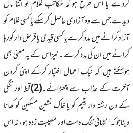
کردے یا اس طرح ہو کہ مُکاتَب غلام کو اتنا مال
دیدے جس سے وہ آزادی حاصل کرسکے یا کسی غلام کو
آزاد کرانے میں مدد کرے یا کسی قیدی یا قرض دار کو رہا
کرانے میں ان کی مدد کرے ۔نیزاس کے یہ معنی بھی
ہوسکتے ہیں کہ نیک اعمال اختیار کرکے اپنی گردن
آخرت کے عذاب سے چھڑائے۔
(2)
قحط اور تنگی
کے دن رشتہ دار یتیم کو یا خاک نشین مسکین کو کھانا
دیناجو کہ انتہائی تنگ دست اور مصیبت زدہ ہو، نہ اس