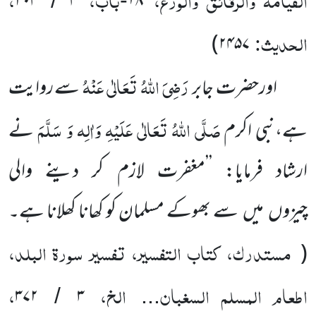
۲۰۴
۴
۱۸
/
-
الحدیث:
)
۲۴۵۷
رَضِیَ اللّٰہُ تَعَالٰی عَنْہُ
اورحضرت جابر
سے روایت
صَلَّی اللّٰہُ تَعَالٰی عَلَیْہِ وَاٰلِہ وَ سَلَّمَ
ہے،نبی اکرم
نے
ارشاد فرمایا: ’’مغفرت لازم کر دینے والی
چیزوں میں سے بھوکے مسلمان کو کھانا کھلانا ہے۔
مستدرک، کتاب التفسیر، تفسیر سورۃ البلد،
(
اطعام المسلم السغبان
الخ،
،
۳۷۲
۳
/
...