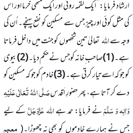
ارشاد فرمایا: ’’ایک لقمہ روٹی اور ایک مُٹھی خرما اور اس
کی مثل کوئی اور چیز جس سے مسکین کو نفع پہنچے۔ اُن کی
اللّٰہ
وجہ سے
تعالیٰ تین شخصوں کو جنت میں داخل فرماتا
ہے۔
(1)
صاحب ِخانہ کوجس نے حکم دیا۔
(2)
بیوی
کو جو کہ اسے تیار کرتی ہے۔
(3)
خادم کو جو کہ مسکین کو
صَلَّی اللّٰہُ تَعَالٰی عَلَیْہِ
دے کر آتا ہے، پھر حضورِ اَقدس
وَاٰلِہ وَ سَلَّمَ
اللّٰہ
عَزَّوَجَلَّ
نے فرمایا: حمد ہے
کے لیے
معجم
جس نے ہمارے خادموں کو بھی نہ چھوڑا۔
(