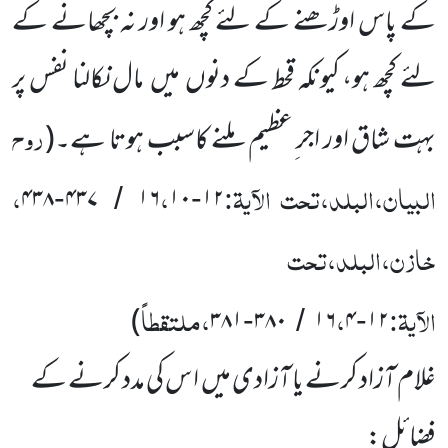
کے پاس اوڑھنے کے لئے کچھ ہو اور نہ بچھانے کے
لئے کچھ ہو، کیونکہ قحط کے دنوں میں مال نکالنا نفس پر
روح
بہت شاق اور اجر ِعظیم ملنے کاسبب ہوتا ہے۔
(
البیان،البلد،تحت الآیۃ:
،
،
۴۳۸
۴۳۷
۱۶
۱۰
۱۲
-
/
-
خازن،البلد،تحت
الآیۃ:
،
،ملتقطاً
)
۳۸۱
۳۸۰
۱۶
۴
۱۲
-
/
-
غلام آزاد کرنے یا آزادی میں ا س کی مدد کرنے کے
فضائل: