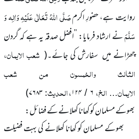
صَلَّی اللّٰہُ تَعَالٰی عَلَیْہِ وَاٰلِہ وَ
روایت ہے، حضورِ اکرم
سَلَّمَ
نے ارشاد فرمایا: ’’افضل صدقہ یہ ہے کہ گردن
شعب الایمان،
چھڑانے میں سفارش کی جائے۔
(
الثالث والخمسون من شعب
الایمان
الخ،
، الحدیث:
)
۷۶۸۳
۱۲۴
۶
/
...
بھوکے مسلمان کو کھانا کھلانے کے فضائل:
بھوکے مسلمان کو کھانا کھلانے کی بہت فضیلت