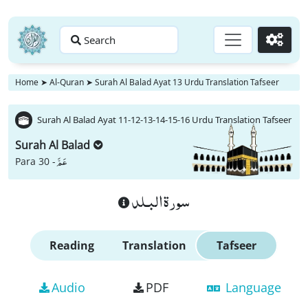
Search
Go
Home
➤
Al-Quran
➤
Surah Al Balad Ayat 13 Urdu Translation Tafseer
Surah Al Balad Ayat 11-12-13-14-15-16 Urdu Translation Tafseer
Surah Al Balad
عَمَّ
Para 30 -
سورة البـلد
Reading
Translation
Tafseer
Audio
PDF
Language