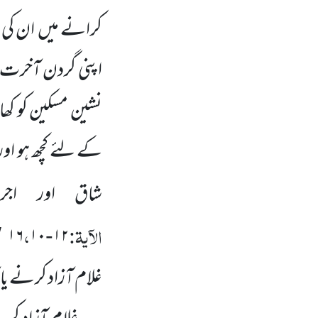
کرانے میں ان کی 
اپنی گردن آخر
نشین مسکین کو کھا
کے لئے کچھ ہو اور 
شاق اور اجر
الآیۃ:
،
۱۶
۱۰
۱۲
/
-
غلام آزاد کرنے ی