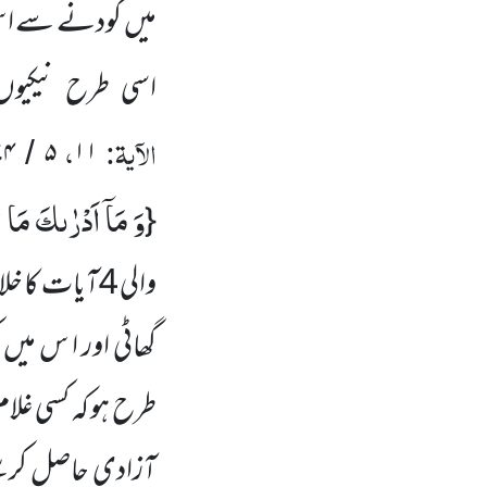
میں کودنے سے ا س م
اسی طرح نیکیوں
الآیۃ:
،
۷۴
۵
۱۱
/
وَ مَاۤ اَدْرٰىكَ مَا ا
{
والی 4آیات ک
گھاٹی اور ا س میں 
طرح ہو کہ کسی غلا
آزادی حاصل کرسکے 