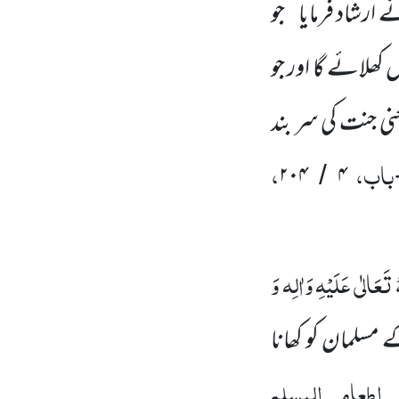
 ارشاد فرمایا ’’ جو
کھلائے گا اور جو
نی جنت کی سر بند
باب،
،
۲۰۴
۴
/
ُ تَعَالٰی عَلَیْہِ وَاٰلِہ وَ
مسلمان کو کھانا
اطعام المسلم