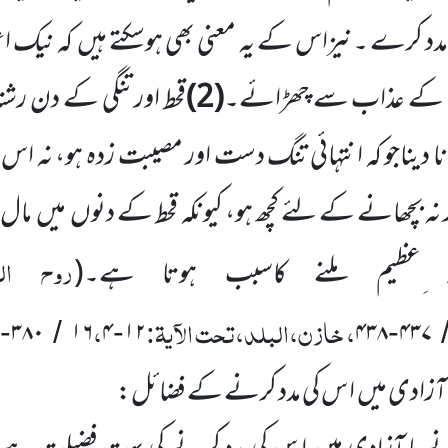
مدد کرے ۔نیزاس کے یہ معنی بھی ہوسکتے ہیں کہ نیک اع
ت کے عذاب سے چھڑائے۔
(2)
قحط اور تنگی کے دن رشتہ 
نا دیناجو کہ انتہائی تنگ دست اور مصیبت زدہ ہو، نہ 
نہ بچھانے کے لئے کچھ ہو، کیونکہ قحط کے دنوں میں مال 
روح الب
 ِعظیم ملنے کاسبب ہوتا ہے۔
(
، خازن،البلد،تحت الآیۃ:
،
۳۸۰
۱۶
۴
۱۲
۴۳۸
۴۳۷
-
/
-
-
ا آزادی میں ا س کی مدد کرنے کے فضائل: