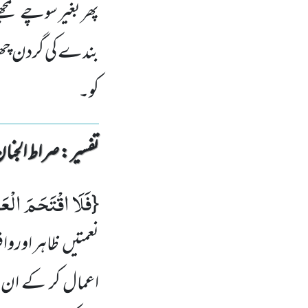
پھر بغیر سوچے سمجھے 
بندے کی گردن چھڑان
کو۔
تفسیر : ‎صراط الجنان
فَلَا اقْتَحَمَ الْعَقَ
{
نعمتیں ظاہر اورواف
اعمال کر کے ان جل