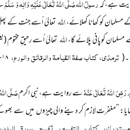
رسولُ
اللّٰہ
صَلَّی اللّٰہُ تَعَالٰی عَلَیْہِ وَاٰلِہ وَ سَلَّمَ
یت ہے، کہ
نے
اللّٰہ
 مسلمان کو کھانا کھلائے،
تعالیٰ اُسے جنت کے پھل 
اللّٰہ
 مسلمان کوپانی پلائے گا،
تعالیٰ اُسے رحیقِ مختوم
(یع
ترمذی، کتاب صفۃ القیامۃ والرقائق والورع،
۔
(
۱۸
-
رَضِیَ اللّٰہُ تَعَالٰی عَنْہُ
صَلَّی اللّٰہ
سے روایت ہے،نبی اکرم
ایا: ’’مغفرت لازم کر دینے والی چیزوں میں سے بھوکے 
ستدرک، کتاب التفسیر، تفسیر سورۃ البلد، 