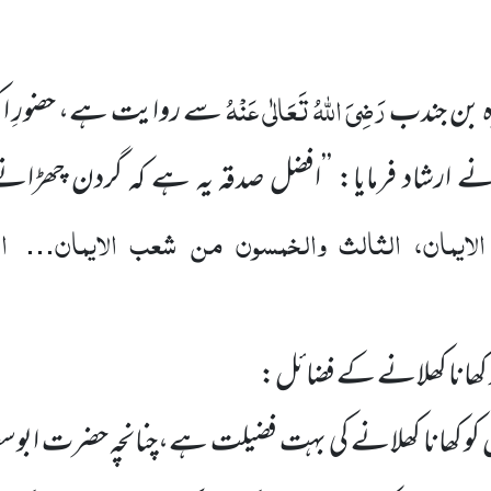
رَضِیَ اللّٰہُ تَعَالٰی عَنْہُ
بن جندب
سے روایت ہے، حضورِ ا
ے ارشاد فرمایا: ’’افضل صدقہ یہ ہے کہ گردن چھڑان
لایمان، الثالث والخمسون من شعب الایمان
ا
...
کھانا کھلانے کے فضائل:
 کھانا کھلانے کی بہت فضیلت ہے،چنانچہ حضرت ابوسع