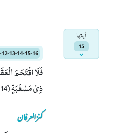
اٰياتها
15
-12-13-14-15-16
ذِیْ مَسْغَبَةٍۙ (14) یَّتِیْمًا ذَا مَقْرَبَةٍۙ (15) اَوْ مِسْكِیْنًا ذَا مَتْرَبَةٍﭤ(16)
کنزالعرفان