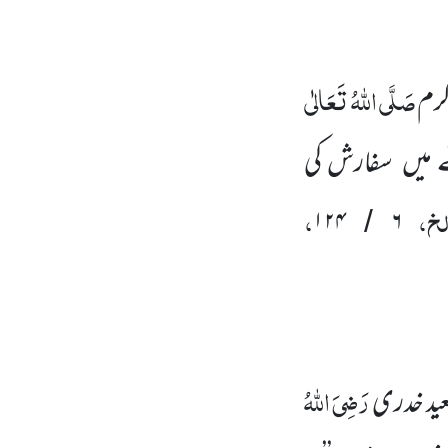
صَلَّی اللّٰہُ تَعَالٰی
کرم
ے میں سفارش کی
لخ،
،
۱۲۴
۶
/
رَضِیَ اللّٰہُ
ید خدری