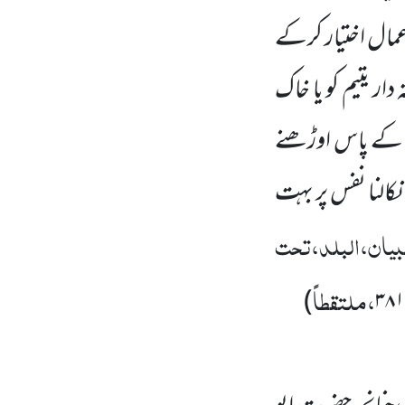
مال اختیار کرکے
دار یتیم کو یا خاک
اس کے پاس اوڑھنے
نکالنا نفس پر بہت
یان،البلد،تحت
،ملتقطاً
)
۳۸۱