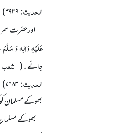
الحدیث:
)
۳۹۳۹
اورحضرت سمرہ 
عَلَیْہِ وَاٰلِہ وَ سَلَّمَ
ن
شعب ا
جائے۔
(
الحدیث:
)
۷۶۸۳
بھوکے مسلمان کو 
بھوکے مسلمان کو