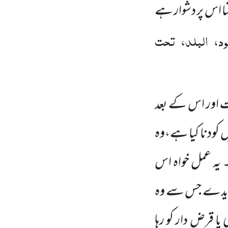
نا اس پر دشوار ہے
ود، البلد، تحت
ٓیت اور اس کے بعد
میں کودنا کیا ہے،وہ
 یہ عمل خواہ اس
ال دیدے جس سے وہ
ا قرض دار کو رہا