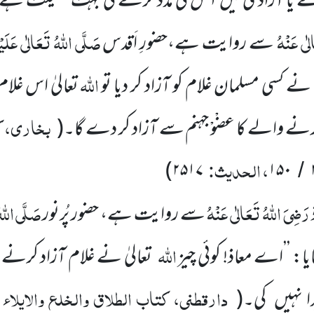
یا آزادی میں ا س کی مدد کرنے کی بہت فضیلت ہے،
لٰی عَنْہُ
صَلَّی اللّٰہُ تَعَالٰی عَلَیْ
سے روایت ہے،حضورِ اَقدس
اللّٰہ
نے کسی مسلمان غلام کو آزاد کر دیا تو
تعالیٰ اس غلا
بخاری، ک
رنے والے کا عضْوْ جہنم سے آزاد کر دے گا۔
(
، الحدیث:
)
۲۵۱۷
۱۵۰
/
رَضِیَ اللّٰہُ تَعَالٰی عَنْہُ
صَلَّی اللّٰہ
سے روایت ہے، حضور پُرنور
اللّٰہ
ا: ’’اے معاذ! کوئی چیز
تعالیٰ نے غلام آزاد کرنے 
دارقطنی، کتاب الطلاق والخلع والایلاء 
ا نہیں کی۔
(