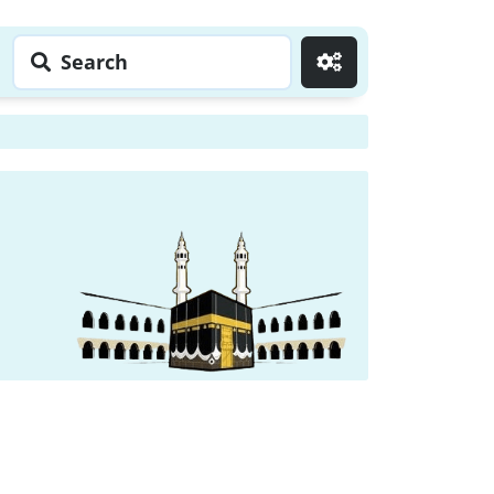
Search
Go