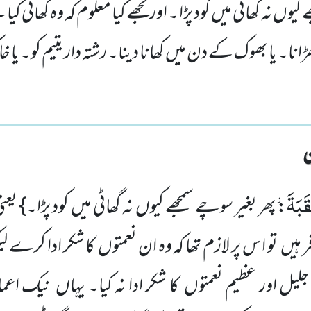
کیوں نہ گھاٹی میں کود پڑا ۔ اور تجھے کیا معلوم کہ وہ گھاٹی ک
ا۔ یا بھوک کے دن میں کھانا دینا۔ رشتہ دار یتیم کو۔ یا
بَةَ٘
: پھر بغیر سوچے سمجھے کیوں نہ گھاٹی میں کود پڑا۔} ی
ر ہیں تو ا س پر لازم تھا کہ وہ ان نعمتوں کا شکر ادا کر
یل اور عظیم نعمتوں کا شکر ادا نہ کیا۔ یہاں نیک اعم