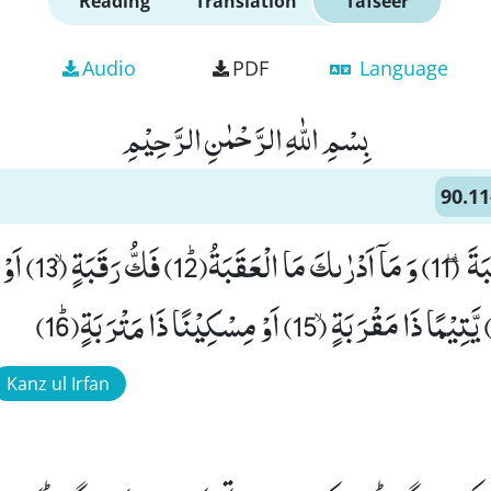
Reading
Translation
Tafseer
Audio
PDF
Language
بِسْمِ اللّٰهِ الرَّحْمٰنِ الرَّحِیْمِ
90.11
فَلَا اقْتَحَمَ الْعَقَبَة
Kanz ul Irfan