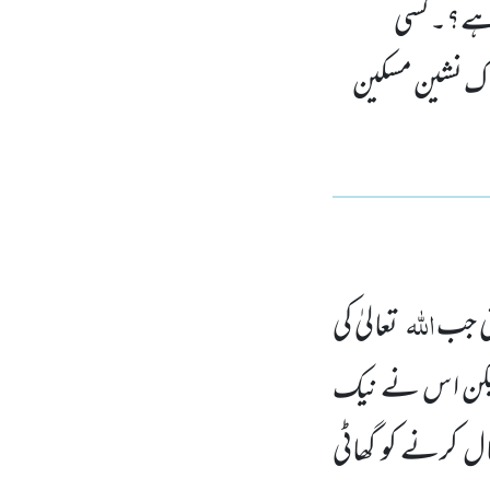
یا ہے؟۔ کسی
 خاک نشین مسکین
اللّٰہ
عنی جب
تعالیٰ کی
ے لیکن ا س نے نیک
ال کرنے کو گھاٹی