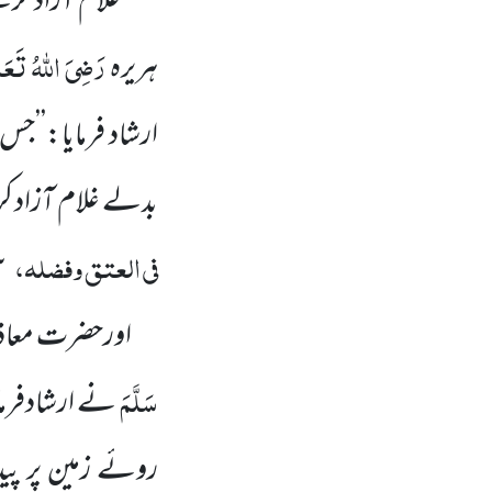
غلام آزاد کرنے 
رَضِیَ اللّٰہُ تَعَا
ہریرہ
ارشاد فرمایا:’’جس 
بدلے غلام آزاد ک
فی العتق وفضلہ،
۲
اورحضرت معاذ
سَلَّمَ
نے ارشادفرمای
روئے زمین پر پید