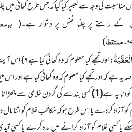
ناسبت کی وجہ سے تعبیر کیا گیا کہ جس طرح گھاٹی میں چل
ابوسع
 کے راستے پر چلنا نفس پر دشوار ہے۔
(
، ملتقطاً
)
۸
لْعَقَبَةُ
: اور تجھے کیا معلوم کہ وہ گھاٹی کیا ہے؟} اس ا
ا خلاصہ یہ ہے کہ اور تجھے کیا معلوم کہ وہ گھاٹی کیا ہے اور اس 
کودنا یہ ہے
(1)
کسی بندے کی گردن غلامی سے چھڑانا۔
م کو آزاد کردے یا اس طرح ہو کہ مُکاتَب غلام کو اتنا م
یا کسی غلام کو آزاد کرانے میں مدد کرے یا کسی قیدی ی