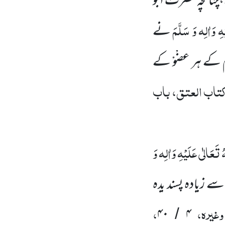
چنانچہ حضرت ابو
ہِ وَاٰلِہ وَ سَلَّمَ
نے
م کے ہر عضْوْ کے
تاب العتق، باب
ُ تَعَالٰی عَلَیْہِ وَاٰلِہ وَ
سے زیادہ پسند یدہ
وغیرہ،
،
۴۰
۴
/