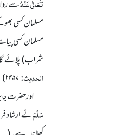
تَعَالٰی عَنْہُ
سے روا
مسلمان کسی بھوکے
مسلمان کسی پیاسے
شراب)
پلائے گا
الحدیث:
)
۲۴۵۷
اورحضرت جابر
سَلَّمَ
نے ارشاد فرم
م
کھلانا ہے۔
(