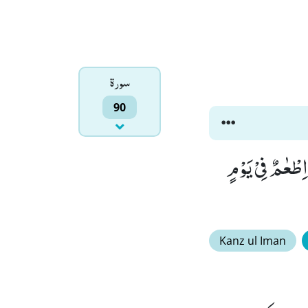
سورۃ
90
َ٘ ۖ (11) وَ مَاۤ اَدْرٰىكَ مَا الْعَقَبَةُﭤ(12) فَكُّ رَقَبَةٍۙ (13) اَوْ اِطْعٰمٌ فِیْ یَوْمٍ
Kanz ul Iman