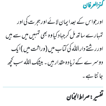
کنزالعرفان
اور جواس کے بعد ایمان لائے اور ہجرت کی اور
تمہارے ساتھ مل کر جہاد کیا وہ بھی تمہیں میں سے ہیں
اور رشتے دار اللہ کی کتاب میں (وراثت میں ) ایک
دوسرے کے زیادہ حقدار ہیں۔ بیشک اللہ سب کچھ
جانتا ہے۔
تفسیر : ‎صراط الجنان