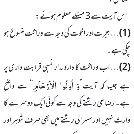
اس آیت سے3 مسئلے معلوم ہوئے :
(1)
… ہجرت اور اخوت کی وجہ سے وراثت منسوخ ہو
چکی ہے۔
(2)
… اب وراثت کا دارو مدار نسبی قرابت داری پر
وَ اُولُوا الْاَرْحَامِ
ہے جیسا کہ آیت’’
‘‘ سے واضح
ہے۔ رضاعی رشتے کی وجہ سے کوئی ایک دوسرے کا
وارث نہیں اور سسرالی رشتے میں بھی صرف شوہر اور