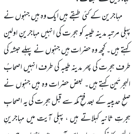
مہاجرین کے کئی طبقے ہیں ایک وہ ہیں جنہوں نے
پہلی مرتبہ مدینہ طیبہ کو ہجرت کی انہیں مہاجرینِ اولین
کہتے ہیں۔ کچھ وہ حضرات ہیں جنہوں نے پہلے حبشہ کی
طرف ہجرت کی پھر مدینہ طیبہ کی طرف انہیں اصحابُ
الہجرتَین کہتے ہیں۔ بعض حضرات وہ ہیں جنہوں نے
صلحِ حدیبیہ کے بعد فتحِ مکہ سے قبل ہجرت کی یہ اصحابِ
ہجرتِ ثانیہ کہلاتے ہیں ، پہلی آیت میں مہاجرینِ