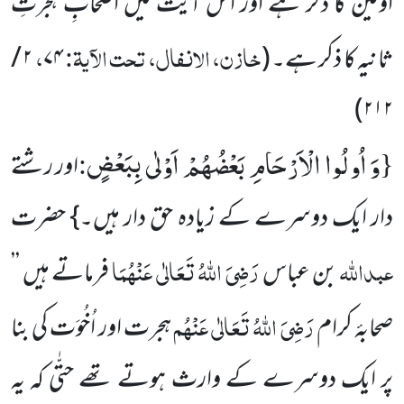
اولین کا ذکر ہے اور اس آیت میں اصحابِ ہجرتِ
خازن، الانفال، تحت الآیۃ:
،
ثانیہ کا ذکر ہے۔
(
۷۴
۲ /
)
۲۱۲
وَ اُولُوا الْاَرْحَامِ بَعْضُهُمْ اَوْلٰى بِبَعْضٍ
:
{
اور رشتے
دار ایک دوسرے کے زیادہ حق دار ہیں۔} حضرت
عبداللہ
رَضِیَ اللہُ تَعَالٰی عَنْہُمَا
بن عباس
فرماتے ہیں ’’
رَضِیَ اللہُ تَعَالٰی عَنْہُم
صحابۂ کرام
ہجرت اور اُخُوَت کی بنا
پر ایک دوسرے کے وارث ہوتے تھے حتّٰی کہ یہ