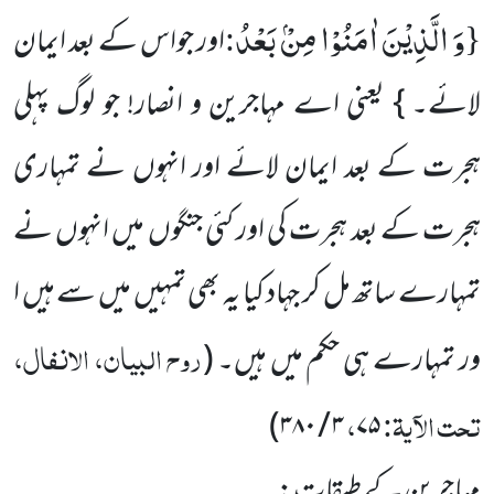
وَ الَّذِیْنَ اٰمَنُوْا مِنْۢ بَعْدُ
:
{
اور جواس کے بعد ایمان
لائے۔ } یعنی اے مہاجرین و انصار! جو لوگ پہلی
ہجرت کے بعد ایمان لائے اور انہوں نے تمہاری
ہجرت کے بعد ہجرت کی اور کئی جنگوں میں انہوں نے
تمہارے ساتھ مل کر جہاد کیا یہ بھی تمہیں میں سے ہیں ا
روح البیان، الانفال،
ور تمہارے ہی حکم میں ہیں۔
(
تحت الآیۃ:
،
)
۳ / ۳۸۰
۷۵
مہاجرین کے طبقات: