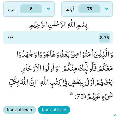
اٰياتها
سورۃ
8
75
بِسْمِ اللّٰهِ الرَّحْمٰنِ الرَّحِیْمِ
8.75
وَ الَّذِیْنَ اٰمَنُوْا مِنْۢ بَعْدُ وَ هَاجَرُوْا وَ جٰهَدُوْا
مَعَكُمْ فَاُولٰٓىٕكَ مِنْكُمْؕ-وَ اُولُوا الْاَرْحَامِ
بَعْضُهُمْ اَوْلٰى بِبَعْضٍ فِیْ كِتٰبِ اللّٰهِؕ-اِنَّ اللّٰهَ بِكُلِّ
شَیْءٍ عَلِیْمٌ۠ (75)ٛ
Kanz ul Iman
Kanz ul Irfan