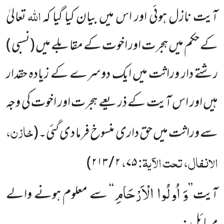
اللہ
آیت نازل ہوئی اور اس میں بیان کیا گیا کہ
تعالیٰ
کے حکم میں ہجرت اور اخوت کے مقابلے میں (نسبی )
رشتے دار وراثت میں ایک دوسرے کے زیادہ حقدار
ہیں اور اس آیت کے ذریعے ہجرت اور اخوت کی وجہ
خازن،
سے وراثت میں حق داری منسوخ فرما دی گئی۔
(
الانفال، تحت الآیۃ:
،
)
۲ / ۲۱۳
۷۵
وَ اُولُوا الْاَرْحَامِ
آیت
’’
‘‘
سے معلوم ہونے والے
مسائل: