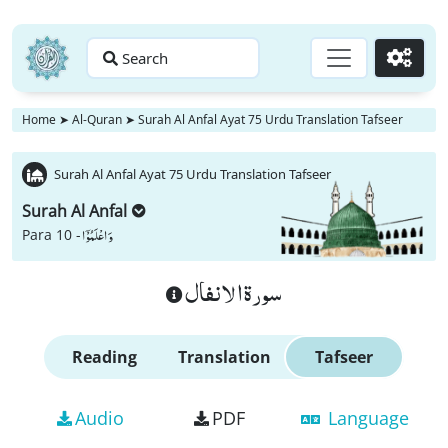
Search
Go
Home
➤
Al-Quran
➤
Surah Al Anfal Ayat 75 Urdu Translation Tafseer
Surah Al Anfal Ayat 75 Urdu Translation Tafseer
Surah Al Anfal
وَ اعْلَمُوْۤا
Para 10 -
سورة الانفال
Reading
Translation
Tafseer
Audio
PDF
Language