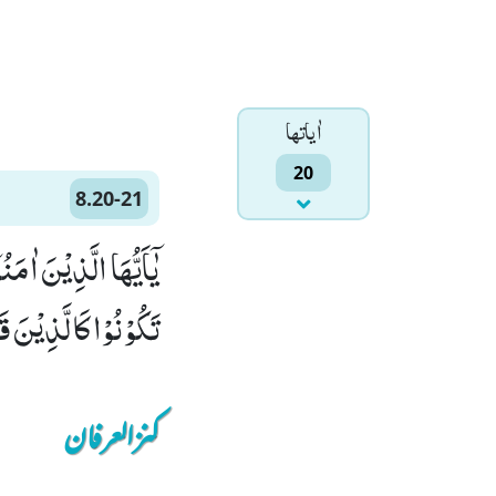
اٰياتها
20
8.20-21
تَكُوْنُوْا كَالَّذِیْنَ ق
کنزالعرفان