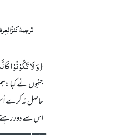
ترجمۂ
کنزُالعِر
وَ لَا تَكُوْنُوْا كَالّ
{
جنہوں نے کہا :ہم ن
حاصل نہ کرے اُس ک
اس سے دور رہنے کا