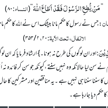
مَنْ یُّطِعِ الرَّسُوْلَ فَقَدْ اَطَاعَ اللّٰهَ
النساء:
)
۸۰
‘‘(
’’
فان
اللہ
: جس نے رسول کا حکم مانا بیشک اس نے
کا حکم ما
الانفال، تحت الآیۃ:
،
)
۲ / ۳۵۳
۲۰
َذِیْنَ
:
اور ان لوگوں کی طرح نہ ہونا۔} ارشاد فرمایا کہ ان لو
ے سن لیا حالانکہ وہ نہیں سنتے ،کیونکہ جو سن کر فائدہ نہ 
ا سننا سننا ہی نہیں ہے ۔یہ منافقین اور مشرکین کا حا
 حکم دیا جارہا ہے۔