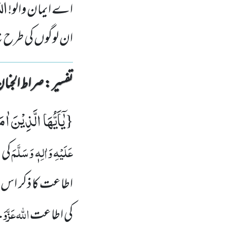
اے ایمان والو! ال
ان لوگوں کی طرح نہ
تفسیر : ‎صراط الجنان
یٰۤاَیُّهَا الَّذِیْنَ اٰم
{
عَلَیْہِ وَاٰلِہٖ وَسَلَّمَ
کی 
اطاعت کا ذکر اس با
اللہ
عَزَّوَ
کی اطاعت