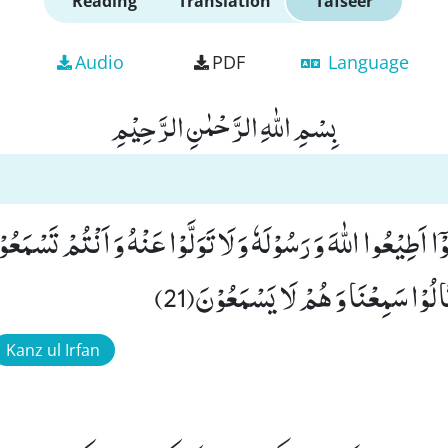
Reading
Translation
Tafseer
Audio
PDF
Language
بِسْمِ اللّٰهِ الرَّحْمٰنِ الرَّحِیْمِ
َالُوْا سَمِعْنَا وَ هُمْ لَا یَسْمَعُوْنَ(21)
Kanz ul Irfan