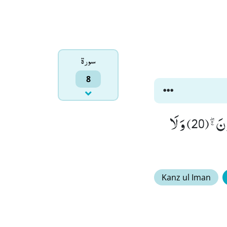
سورۃ
8
یٰۤاَیُّهَا الَّذِیْنَ اٰمَنُوْۤا اَطِیْعُوا اللّٰهَ وَ رَسُوْلَهٗ وَ لَا تَوَلَّوْا عَنْهُ وَ اَنْتُمْ تَسْمَعُوْنَﭕ(20) وَ لَا
Kanz ul Iman