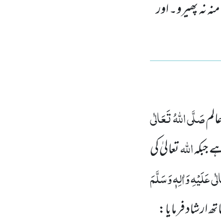
ہ نہ پھیرو۔ اور
صَلَّی اللہُ تَعَالٰی
الم
اللہ
ے جبکہ
تعالیٰ کی
ٰی عَلَیْہِ وَاٰلِہٖ وَسَلَّمَ
 ارشاد فرمایا: