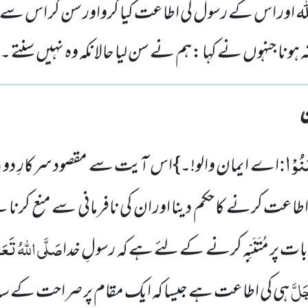
لہ اور اس کے رسول کی اطاعت کیا کرواور سن کر اس سے من
 ہونا جنہوں نے کہا :ہم نے سن لیا حالانکہ وہ نہیں سنتے ۔
َنُوْا
:
اے ایمان والو!۔}اس آیت سے مقصود سرکارِ دو ع
اطاعت کرنے کا حکم دینا اور ان کی نافرمانی سے منع کرنا ہ
صَلَّی اللہُ تَعَال
ت پر مُتَنَبِّہ کرنے کے لئے ہے کہ رسولِ خدا
جَلَّ
ہی کی اطاعت ہے جیسا کہ ایک مقام پر صراحت کے ساتھ