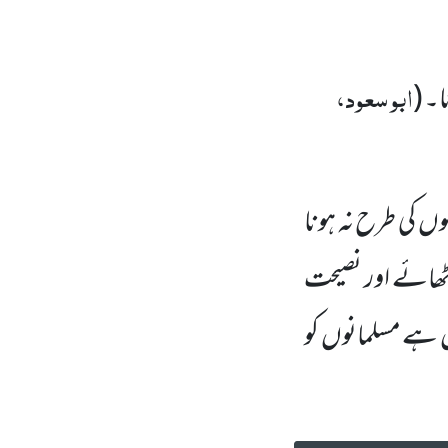
ابو سعود،
نا۔ (
گوں کی طرح نہ ہونا
اُٹھائے اور نصیحت
ل ہے مسلمانوں کو