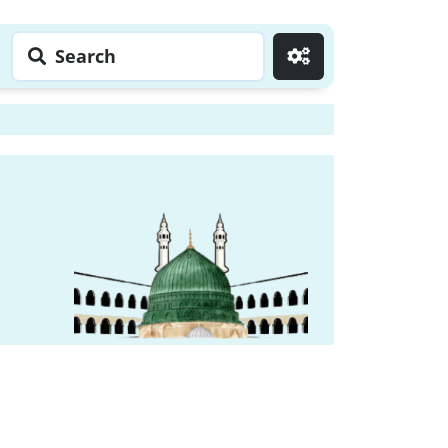
Search
Go