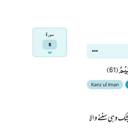
سورۃ
8
ْمُ(61)
Kanz ul Iman
یشک وہی سننے والا