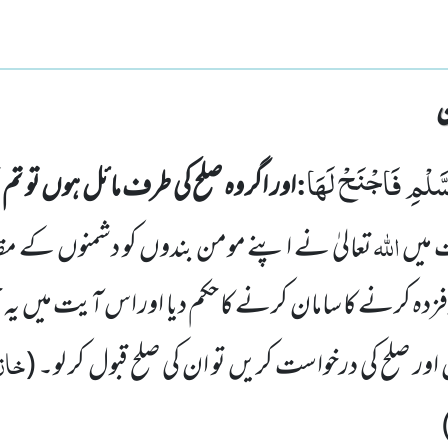
َّلْمِ فَاجْنَحْ لَهَا
:
اور اگر وہ صلح کی طرف مائل ہوں تو تم 
اللہ
 میں
تعالیٰ نے اپنے مومن بندوں کو دشمنوں کے مق
زدہ کرنے کا سامان کرنے کا حکم دیا اور اس آیت میں یہ حکم
خاز
ور صلح کی درخواست کریں تو ان کی صلح قبول کر لو۔
(