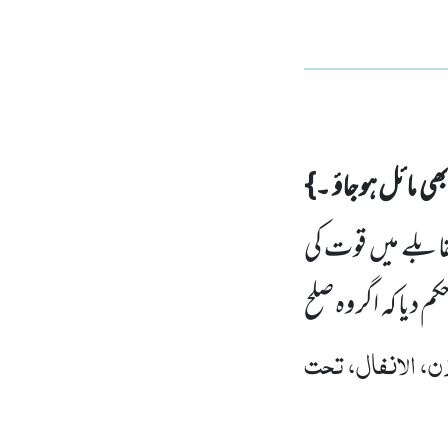
بھی مائل ہوجاؤ ۔}
ابلے میں قوت کی
 دیا کہ اگر وہ صلح
ن، الانفال، تحت