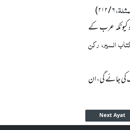
مثلۃ،
)
۲۱۲
/
۶
 کیونکہ عرب کے
کتاب السیر، رکن
 کی جائے گی، ان
Next
Ayat