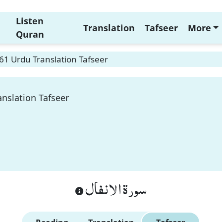
Listen
Translation
Tafseer
More
Quran
 61 Urdu Translation Tafseer
anslation Tafseer
سورة الانفال