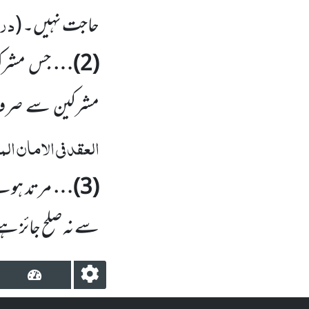
درم
حاجت نہیں۔
(
(
2
)…
جس مشرک 
مشرکین سے صرف ا
العقد فی الامان ال
(
3
)…
مرتد ہونے
سے نہ صلح جائز ہے ا