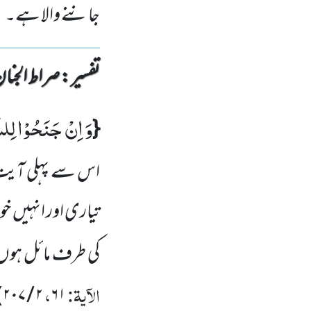
جاننے والا ہے۔
تفسیر : ‎صراط الجنان
وَ اِنْ جَنَحُوْا لِلس
{
اس سے پہلی آیت
تیاری اور انہیں خوف
کی طرف مائل ہوں ا
الآیۃ:
،
)
۲۰۷
/
۲
۶۱