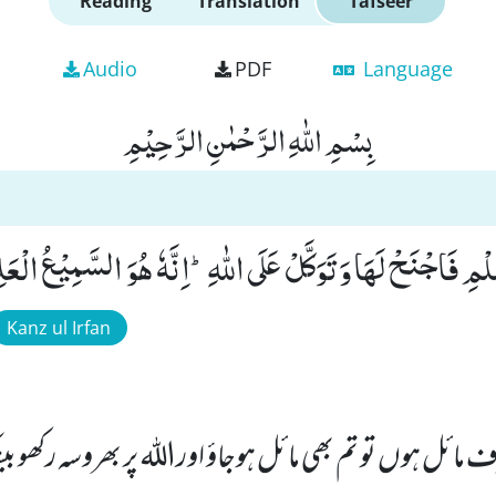
Reading
Translation
Tafseer
Audio
PDF
Language
بِسْمِ اللّٰهِ الرَّحْمٰنِ الرَّحِیْمِ
مِ فَاجْنَحْ لَهَا وَ تَوَكَّلْ عَلَى اللّٰهِؕ-اِنَّهٗ هُوَ السَّمِیْعُ الْعَلِی
Kanz ul Irfan
رف مائل ہوں تو تم بھی مائل ہوجاؤ اوراللہ پر بھروسہ رکھو ب