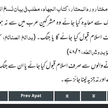
ختار وردالمحتار، کتاب الجہاد، مطلب فی بیان نسخ ال
سے معاہدہ کیا جائے وہ مشرکینِ عرب میں سے نہ ہو
بدائع الصنائع، 
سلام قبول کیا جائے گا یا جنگ۔
(
مؤبد وشرائطہ،
)
۷۸
/
۶
 والوں سے صرف اسلام قبول کیا جائے یا ان سے جنگ
ور نہ جِزیہ لینا جائز ہے۔
Prev
Ayat