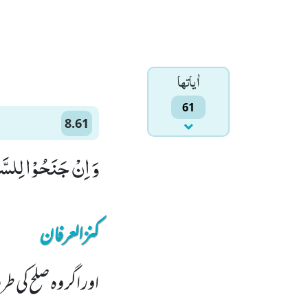
اٰياتها
61
8.61
وَ اِنْ جَنَحُوْا لِلسَّلْ
کنزالعرفان
اور اگر وہ صلح کی ط