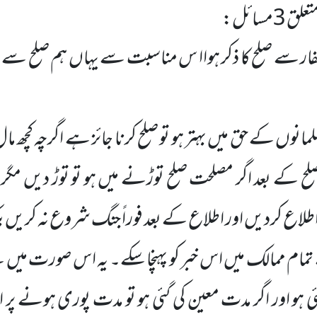
تعلق
3
مسائل:
ار سے صلح کا ذکر ہواا س مناسبت سے یہاں ہم صلح سے 
لمانوں کے حق میں بہتر ہو تو صلح کرنا جائز ہے اگرچہ کچھ م
لح کے بعد
اگر مصلحت صلح توڑنے میں ہو تو توڑ دیں مگ
طلاع کردیں اور اطلاع کے بعد فوراً جنگ
شروع نہ کریں بل
ے تمام ممالک میں اس خبر کو پہنچا سکے۔ یہ اس صورت میں 
گئی ہو اور اگر مدت معین کی گئی ہو تو مدت پوری ہونے پر 