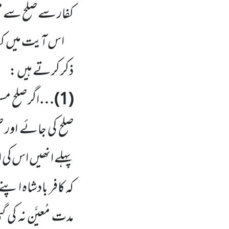
کفار سے صلح سے م
اس آیت میں کف
ذکر کرتے ہیں :
(
1
)…
اگر صلح مس
صلح کی جائے اور ص
پہلے انھیں اس کی ا
کہ کافر بادشاہ اپن
مدت مُعیَّن نہ کی 