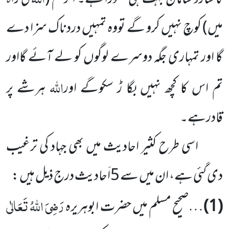
میں) کوچ نہیں کرو گے تووہ تمہیں دردناک سزا دے
گا اور تمہاری جگہ دوسرے لوگوں کو لے آئے گااور
اللہ
تم اس کا کچھ نہیں بگا ڑ سکوگے اور
ہرشے پر
قادرہے۔
اسی طرح کثیر احادیث میں بھی جہاد کی ترغیب
دی گئی ہے، ان میں سے 5اَحادیث درج ذیل ہیں :
رَضِیَ اللہُ تَعَالٰی
(1)
…صحیح مسلم میں حضرت ابوہریرہ