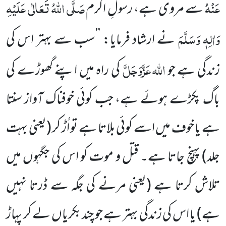
عَنْہُ
صَلَّی اللہُ تَعَالٰی عَلَیْہِ
سے مروی ہے، رسولِ اکرم
وَاٰلِہٖ وَسَلَّمَ
نے ارشاد فرمایا: ’’سب سے بہتر اس کی
اللہ
عَزَّوَجَلَّ
زندگی ہے جو
کی راہ میں اپنے گھوڑے کی
باگ پکڑے ہوئے ہے، جب کوئی خوفناک آواز سنتا
ہے یا خوف میں اسے کوئی بلاتا ہے تو اُڑ کر
(یعنی بہت
جلد)
پہنچ جاتا ہے۔ قتل و موت کو اس کی جگہوں میں
تلاش کرتا ہے (یعنی مرنے کی جگہ سے ڈرتا نہیں
ہے) یا اس کی زندگی بہتر ہے جو چند بکریاں لے کر پہاڑ