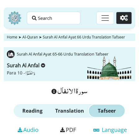
Search
Go
Home
➤
Al-Quran
➤
Surah Al Anfal Ayat 66 Urdu Translation Tafseer
Surah Al Anfal Ayat 65-66 Urdu Translation Tafseer
Surah Al Anfal
وَ اعْلَمُوْۤا
Para 10 -
سورة الانفال
Reading
Translation
Tafseer
Audio
PDF
Language