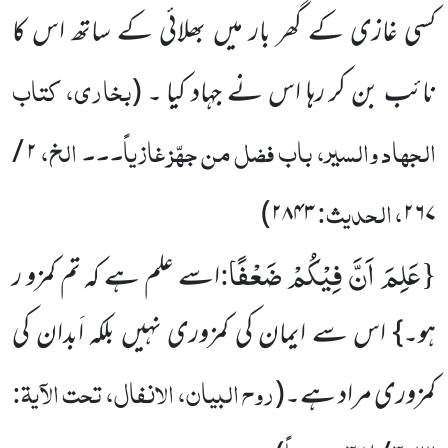
کسی غازی کے گھر بار میں بھلائی کے ساتھ اس کا
بخاری، کتاب
نائب بن کر رہا اس نے جہاد کیا ۔
(
الجہاد والسیر، باب فضل من جہّز غازیاً۔۔۔ الخ،
۲ /
، الحدیث:
)
۲۸۴۳
۲۶۷
عَلِمَ اَنَّ فِیْكُمْ ضَعْفًا
:
{
اسے علم ہے کہ تم کمزو ر
ہو۔} اس سے ایمان کی کمزوری نہیں بلکہ اَبدان کی
روح البیان، الانفال، تحت الآیۃ:
کمزوری مراد ہے۔
(