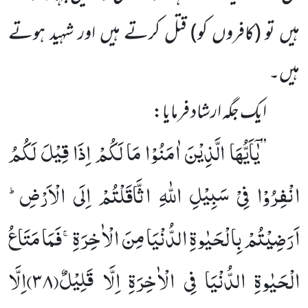
ہیں تو (کافروں کو) قتل کرتے ہیں اور شہید ہوتے
ہیں۔
ایک جگہ ارشاد فرمایا:
یٰۤاَیُّهَا الَّذِیْنَ اٰمَنُوْا مَا لَكُمْ اِذَا قِیْلَ لَكُمُ
’’
انْفِرُوْا فِیْ سَبِیْلِ اللّٰهِ اثَّاقَلْتُمْ اِلَى الْاَرْضِؕ-
اَرَضِیْتُمْ بِالْحَیٰوةِ الدُّنْیَا مِنَ الْاٰخِرَةِۚ-فَمَا مَتَاعُ
الْحَیٰوةِ الدُّنْیَا فِی الْاٰخِرَةِ اِلَّا قَلِیْلٌ(
۳۸)
اِلَّا