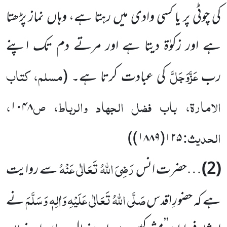
کی چوٹی پر یا کسی وادی میں رہتا ہے، وہاں نماز پڑھتا
ہے اور زکوٰۃ دیتا ہے اور مرتے دم تک اپنے
عَزَّوَجَلَّ
مسلم، کتاب
رب
کی عبادت کرتا ہے۔
(
الامارۃ، باب فضل الجہاد والرباط، ص
،
۱۰۴۸
الحدیث:
)
۱۲۵(۱۸۸۹)
رَضِیَ اللہُ تَعَالٰی عَنْہُ
(2)
…حضرت انس
سے روایت
صَلَّی اللہُ تَعَالٰی عَلَیْہِ وَاٰلِہٖ وَسَلَّمَ
ہے کہ حضورِ اقدس
نے