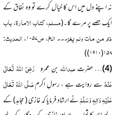
نہ اپنے دل میں اس کا خیال کرے تو وہ نفاق کے
مسلم، کتاب الامارۃ، باب
ایک حصے پر مرے گا۔
(
ذمّ من مات ولم یغز۔۔۔ الخ، ص
، الحدیث:
۱۰۵۷
)
۱۵۸(۱۹۱۰)
عبداللہ
رَضِیَ اللہُ تَعَالٰی
(4)
… حضرت
بن عمرو
عَنْہُ
صَلَّی اللہُ تَعَالٰی
سے روایت ہے ، رسولِ اکرم
عَلَیْہِ وَاٰلِہٖ وَسَلَّمَ
نے ارشاد فرمایا کہ غازی ( مجاہد) کے