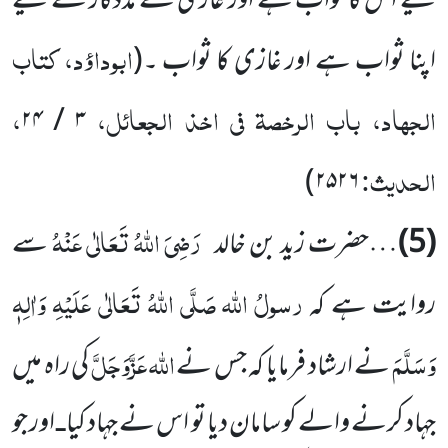
لیے اس کا ثواب ہے اور غازی کے مددگار کے لیے
ابوداؤد، کتاب
اپنا ثواب ہے اور غازی کا ثواب ۔
(
الجہاد، باب الرخصۃ فی اخذ الجعائل،
،
۳ / ۲۴
الحدیث:
)
۲۵۲۶
رَضِیَ اللہُ تَعَالٰی عَنْہُ
(5)
…حضرت زید بن خالد
سے
رسولُ اللہ
صَلَّی اللہُ تَعَالٰی عَلَیْہِ وَاٰلِہٖ
روایت ہے کہ
وَسَلَّمَ
اللہ
عَزَّوَجَلَّ
نے ارشاد فرمایا کہ جس نے
کی راہ میں
جہاد کرنے والے کو سامان دیا تو اس نے جہاد کیا
اور جو
ـ