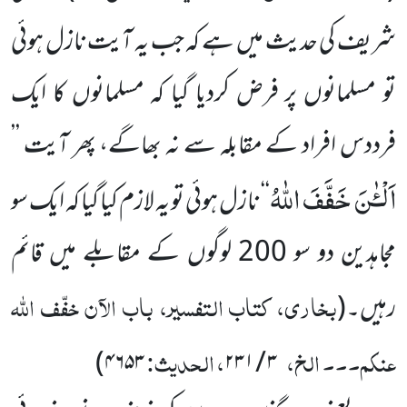
شریف کی حدیث میں ہے کہ جب یہ آیت نازل ہوئی
تو مسلمانوں پر فرض کردیا گیا کہ مسلمانوں کا ایک
فرددس افراد کے مقابلہ سے نہ بھاگے، پھر آیت ’’
اَلْـٰٔنَ خَفَّفَ اللّٰهُ
‘‘ نازل ہوئی تو یہ لازم کیا گیا کہ ایک سو
مجاہدین دو سو 200 لوگوں کے مقابلے میں قائم
بخاری، کتاب التفسیر، باب الآن خفّف اللہ
رہیں۔
(
عنکم۔۔۔ الخ،
، الحدیث:
)
۴۶۵۳
۳ / ۲۳۱