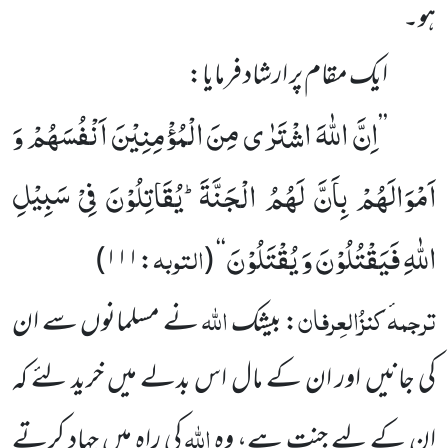
ہو۔
ایک مقام پر ارشاد فرمایا:
اِنَّ اللّٰهَ اشْتَرٰى مِنَ الْمُؤْمِنِیْنَ اَنْفُسَهُمْ وَ
’’
اَمْوَالَهُمْ بِاَنَّ لَهُمُ الْجَنَّةَؕ-یُقَاتِلُوْنَ فِیْ سَبِیْلِ
اللّٰهِ فَیَقْتُلُوْنَ وَ یُقْتَلُوْنَ
التوبہ
)
۱۱۱
:
(
‘‘
ترجمہ
کنزُالعِرفان
اللہ
ٔ
: بیشک
نے مسلمانوں سے ان
کی جانیں اور ان کے مال اس بدلے میں خرید لئے کہ
اللہ
ان کے لیے جنت ہے، وہ
کی راہ میں جہاد کرتے