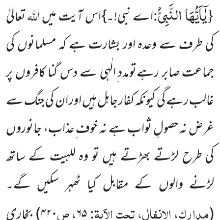
یٰۤاَیُّهَا النَّبِیُّ
{
:
اللہ
اے نبی!۔}اس آیت میں
تعالیٰ
کی طرف سے وعدہ اور بشارت ہے کہ مسلمانوں کی
جماعت صابر رہےتومدد ِالٰہی سے دس گنا کافروں پر
غالب رہے گی کیونکہ کفار جاہل ہیں اور ان کی جنگ سے
غرض نہ حصولِ ثواب ہے نہ خوف ِعذاب، جانوروں
کی طرح لڑتے بھڑتے ہیں تو وہ للہیت کے ساتھ
لڑنے والوں کے مقابل کیا ٹھہر سکیں گے۔
مدارک، الانفال، تحت الآیۃ:
، ص
(
۶۵
۴۲۰
) بخاری