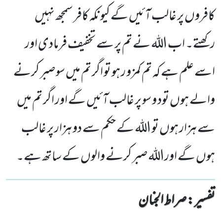
کافروں پر غالب آئیں گے کیونکہ کافر سمجھ نہیں
رکھتے۔ اب اللہ نے تم پر سے تخفیف فرمادی اور
اسے علم ہے کہ تم کمزو ر ہو تو اگر تم میں سو صبر کرنے
والے ہوں تود و سو پر غالب آئیں گے اور اگر تم میں
سے ہزار ہوں تو اللہ کے حکم سے دو ہزار پر غالب
ہوں گے اوراللہ صبر کرنے والوں کے ساتھ ہے۔
تفسیر : ‎صراط الجنان