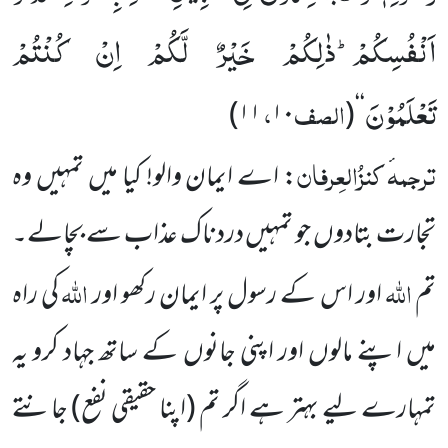
اَنْفُسِكُمْؕ-ذٰلِكُمْ خَیْرٌ لَّكُمْ اِنْ كُنْتُمْ
تَعْلَمُوْنَ
الصف
،
)
۱۱
۱۰
(
‘‘
ترجمہ
کنزُالعِرفان
ٔ
: اے ایمان والو! کیا میں تمہیں وہ
تجارت بتادوں جو تمہیں دردناک عذاب سے بچالے۔
اللہ
اللہ
تم
اور اس کے رسول پر ایمان رکھو اور
کی راہ
میں اپنے مالوں اور اپنی جانوں کے ساتھ جہاد کرو یہ
تمہارے لیے بہتر ہے اگر تم
(اپنا حقیقی نفع)
جانتے