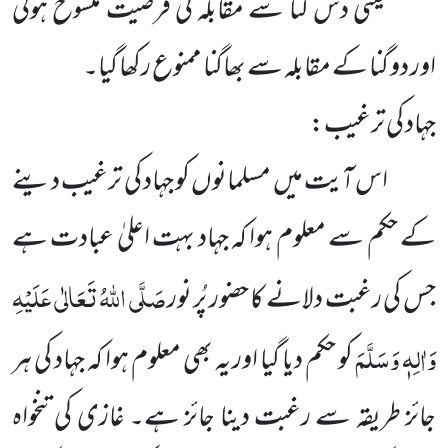
یعنی دس گنا سے مقابلہ کی فرضیت منسوخ ہوئی
اور دو گنا کے مقابلہ سے بھاگنا ممنوع رکھا گیا۔
جہاد کی ترغیب:
اس آیت میں مسلمانوں کو جہاد کی ترغیب دینے
کے حکم سے معلوم ہوا کہ جہاد بہت اعلیٰ عبادت ہے
صَلَّی اللہُ تَعَالٰی عَلَیْہِ
جس کی رغبت دلانے کا حضور پُر نور
وَاٰلِہٖ وَسَلَّمَ
کو حکم دیا گیا اور یہ بھی معلوم ہوا کہ جہاد کی ہر
جائز طریقہ سے رغبت دینا جائز ہے۔ غازی کی تنخواہ