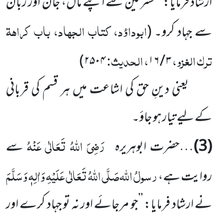
ارشاد فرمایا: ’’مشرکین سے اپنے مال، جان اور زبان
ابوداؤد، کتاب الجہاد، باب کراہۃ
سے جہاد کرو۔
(
ترک الغزو،
، الحدیث:
)
۲۵۰۴
۳ / ۱۶
یعنی دینِ حق کی اشاعت میں ہر قسم کی قربانی
کے لیے تیار ہو جاؤ۔
رَضِیَ اللہُ تَعَالٰی عَنْہُ
(3)
…حضرت ابوہریرہ
سے
رسولُ اللہ
صَلَّی اللہُ تَعَالٰی عَلَیْہِ وَاٰلِہٖ وَسَلَّمَ
روایت ہے،
نے ارشاد فرمایا: ’’جو مرجائے اور نہ تو جہاد کرے اور