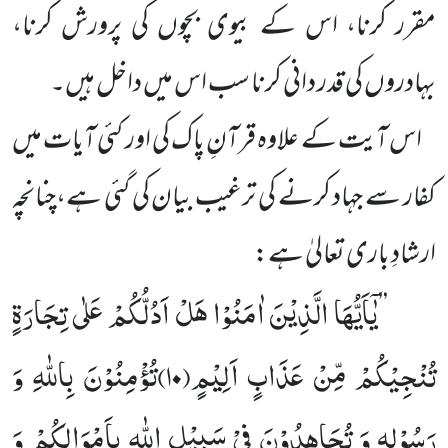
مقرر کرنا، اس کے بیوی بچوں کی پرورش کرنا،
بہادروں کی قدر دانی کرنا سب اس میں داخل ہیں۔
اس آیت کے علاوہ قرآنِ پاک کی اور کئی آیات میں
کفار سے جہاد کرنے کی ترغیب بیان کی گئی ہے،چنانچہ
ارشادِ باری تعالیٰ ہے:
یٰۤاَیُّهَا الَّذِیْنَ اٰمَنُوْا هَلْ اَدُلُّكُمْ عَلٰى تِجَارَةٍ
’’
تُنْجِیْكُمْ مِّنْ عَذَابٍ اَلِیْمٍ(
۱۰)
تُؤْمِنُوْنَ بِاللّٰهِ وَ
رَسُوْلِهٖ وَ تُجَاهِدُوْنَ فِیْ سَبِیْلِ اللّٰهِ بِاَمْوَالِكُمْ وَ