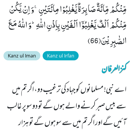
مِّنْكُمْ مِّائَةٌ صَابِرَةٌ یَّغْلِبُوْا مِائَتَیْنِۚ-وَ اِنْ یَّكُنْ
مِّنْكُمْ اَلْفٌ یَّغْلِبُوْۤا اَلْفَیْنِ بِاِذْنِ اللّٰهِؕ-وَ اللّٰهُ مَعَ
الصّٰبِرِیْنَ(66)
Kanz ul Iman
Kanz ul Irfan
کنزالعرفان
اے نبی! مسلمانوں کو جہاد کی ترغیب دو، اگر تم میں
سے بیس صبر کرنے والے ہوں گے تو دو سو پر غالب
آئیں گے اور اگر تم میں سے سو ہوں گے تو ہزار