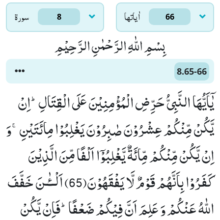
اٰياتها
سورۃ
8
66
بِسْمِ اللّٰهِ الرَّحْمٰنِ الرَّحِیْمِ
8.65-66
یٰۤاَیُّهَا النَّبِیُّ حَرِّضِ الْمُؤْمِنِیْنَ عَلَى الْقِتَالِؕ-اِنْ
یَّكُنْ مِّنْكُمْ عِشْرُوْنَ صٰبِرُوْنَ یَغْلِبُوْا مِائَتَیْنِۚ-وَ
اِنْ یَّكُنْ مِّنْكُمْ مِّائَةٌ یَّغْلِبُوْۤا اَلْفًا مِّنَ الَّذِیْنَ
كَفَرُوْا بِاَنَّهُمْ قَوْمٌ لَّا یَفْقَهُوْنَ(65) اَلْــٴٰـنَ خَفَّفَ
اللّٰهُ عَنْكُمْ وَ عَلِمَ اَنَّ فِیْكُمْ ضَعْفًاؕ-فَاِنْ یَّكُنْ