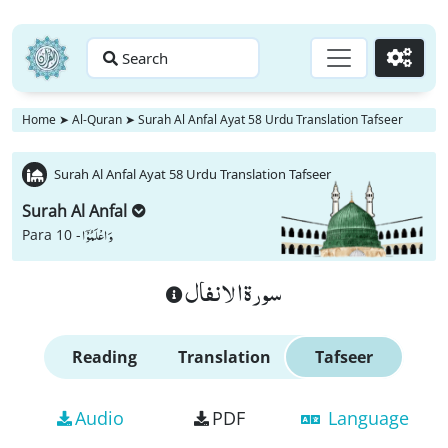
Search
Go
Home
➤
Al-Quran
➤
Surah Al Anfal Ayat 58 Urdu Translation Tafseer
Surah Al Anfal Ayat 58 Urdu Translation Tafseer
Surah Al Anfal
وَ اعْلَمُوْۤا
Para 10 -
سورة الانفال
Reading
Translation
Tafseer
Audio
PDF
Language