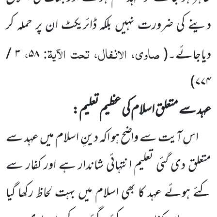
دینے کی ضرورت نہیں بلکہ ڈائریکٹ ان پر حملہ کر
صاوی، الانفال، تحت الآیۃ:
،
دیاجائے۔
(
۵۸
۳
/
)
۷۷۴
عہد سے متعلق اسلام کی عظیم تعلیم:
اس آیت سے واضح ہو اکہ دینِ اسلام میں عہد سے
متعلق دی گئی تعلیم انتہائی شاندار ہے اور کفار سے
کئے ہوئے
عہد کا بھی اسلام میں بہت لحاظ رکھا گیا