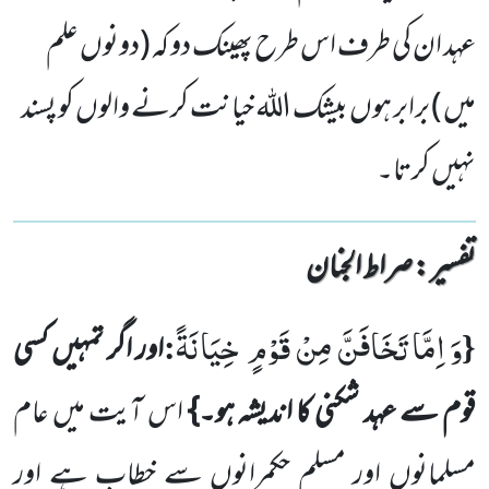
عہد ان کی طرف اس طرح پھینک دو کہ (دونوں علم
میں ) برابر ہوں بیشک اللہ خیانت کرنے والوں کو پسند
نہیں کرتا۔
تفسیر : ‎صراط الجنان
وَ اِمَّا تَخَافَنَّ مِنْ قَوْمٍ خِیَانَةً
:
{
اور اگر تمہیں کسی
قوم سے عہد شکنی کا اندیشہ ہو۔}
اس آیت میں عام
مسلمانوں اور مسلم
حکمرانوں سے خطاب ہے اور