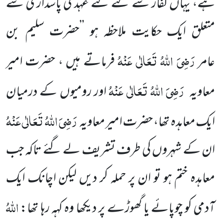
ہے، یہاں کفار سے کئے گئے عہد کی پاسداری سے
متعلق ایک حکایت ملاحظہ ہو ’’حضرت سلیم بن
رَضِیَ اللہُ تَعَالٰی عَنْہُ
عامر
فرماتے ہیں ، حضرت امیر
رَضِیَ اللہُ تَعَالٰی عَنْہُ
معاویہ
اور رومیوں کے درمیان
رَضِیَ اللہُ تَعَالٰی عَنْہُ
ایک
معاہدہ تھا، حضرت امیر معاویہ
ان کے شہروں کی طرف تشریف لے گئے تاکہ جب
معاہدہ ختم ہو تو ان پر حملہ کر دیں لیکن اچانک ایک
اللہُ
آدمی کو چوپائے یا گھوڑے پر دیکھا وہ کہہ رہا تھا: