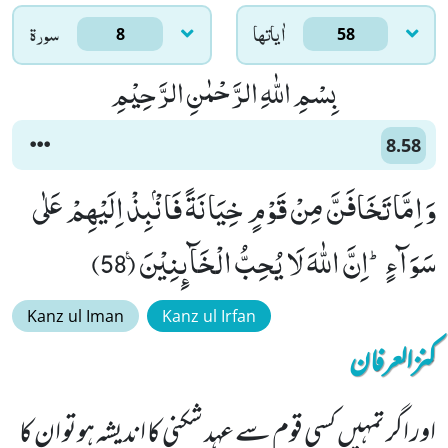
اٰياتها
سورۃ
8
58
بِسْمِ اللّٰهِ الرَّحْمٰنِ الرَّحِیْمِ
8.58
وَ اِمَّا تَخَافَنَّ مِنْ قَوْمٍ خِیَانَةً فَانْۢبِذْ اِلَیْهِمْ عَلٰى
سَوَآءٍؕ-اِنَّ اللّٰهَ لَا یُحِبُّ الْخَآىٕنِیْنَ۠ (58)
Kanz ul Iman
Kanz ul Irfan
کنزالعرفان
اور اگر تمہیں کسی قوم سے عہد شکنی کا اندیشہ ہوتو ان کا