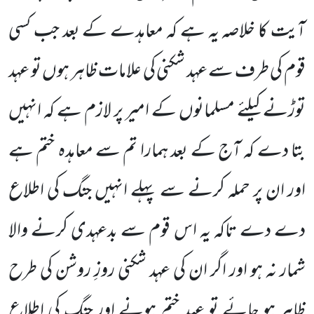
آیت کا خلاصہ یہ ہے کہ معاہدے کے بعد جب کسی
قوم کی طرف سے عہد شکنی کی علامات ظاہر
ہوں تو عہد
توڑنے کیلئے مسلمانوں کے امیر پر لازم ہے کہ انہیں
بتا دے کہ آج کے بعد ہمارا تم سے معاہدہ ختم ہے
اور ان پر حملہ
کرنے سے پہلے انہیں جنگ کی اطلاع
دے دے تاکہ یہ اس قوم سے بدعہدی کرنے والا
شمار نہ ہو اور اگر ان کی عہد شکنی روزِ روشن
کی طرح
ظاہر ہو جائے تو عہد ختم
ہونے اور جنگ کی اطلاع