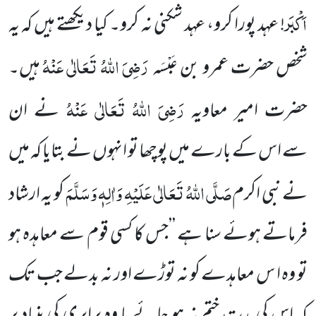
اَکْبَر
! عہد پورا کرو، عہد شکنی نہ کرو۔ کیا دیکھتے ہیں کہ یہ
رَضِیَ اللہُ تَعَالٰی عَنْہُ
شخص حضرت عمرو بن عَبْسَہ
ہیں۔
رَضِیَ اللہُ تَعَالٰی عَنْہُ
حضرت امیر معاویہ
نے ان
سے
اس کے
بارے میں پوچھا تو انہوں نے بتایا کہ میں
صَلَّی اللہُ تَعَالٰی عَلَیْہِ وَاٰلِہٖ وَسَلَّمَ
نے نبی اکرم
کو یہ ارشاد
فرماتے ہوئے سنا ہے ’’جس کا کسی قوم سے معاہدہ ہو
تو وہ ا س معاہدے کو نہ توڑے اور نہ بدلے جب تک
کہ اس کی مدت ختم نہ ہو جائے یا
وہ
برابری کی بنیاد پر