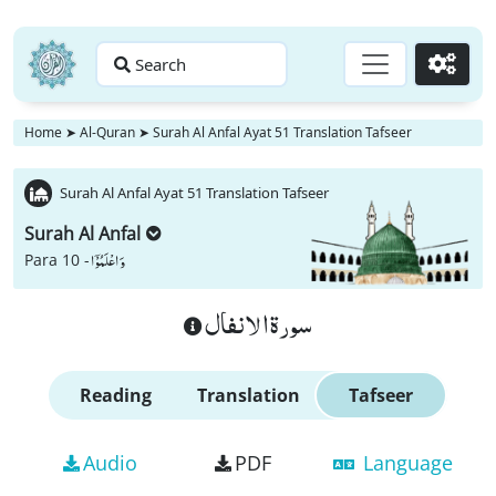
Search
Go
Home
➤
Al-Quran
➤
Surah Al Anfal Ayat 51 Translation Tafseer
Surah Al Anfal Ayat 51 Translation Tafseer
Surah Al Anfal
وَ اعْلَمُوْۤا
Para 10 -
سورة الانفال
Reading
Translation
Tafseer
Audio
PDF
Language