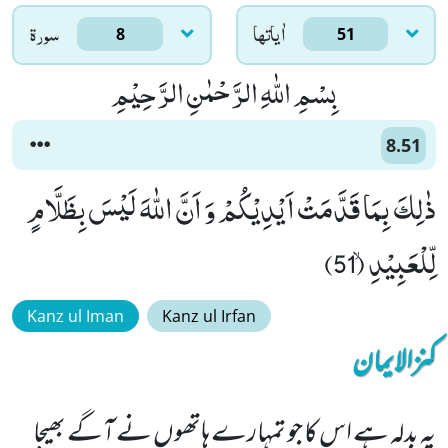
اٰياتها
سورۃ
8
51
بِسْمِ اللّٰهِ الرَّحْمٰنِ الرَّحِیْمِ
8.51
ذٰلِكَ بِمَا قَدَّمَتْ اَیْدِیْكُمْ وَ اَنَّ اللّٰهَ لَیْسَ بِظَلَّامٍ
لِّلْعَبِیْدِۙ (51)
Kanz ul Iman
Kanz ul Irfan
کنزالایمان
یہ بدلہ ہے اس کا جو تمہارے ہاتھوں نے آگے بھیجا