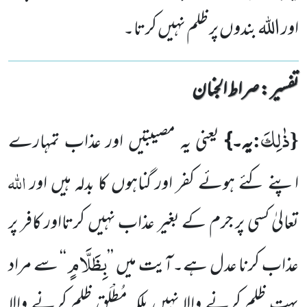
اور اللہ بندوں پر ظلم نہیں کرتا۔
تفسیر : ‎صراط الجنان
ذٰلِكَ
:
{
یہ۔}
یعنی یہ مصیبتیں اور عذاب تمہارے
اللہ
اپنے کئے ہوئے کفر اور گناہوں کا بدلہ ہیں اور
تعالیٰ کسی پر جرم
کے بغیر عذاب نہیں کرتااور کافر پر
بِظَلَّامٍ
عذاب کرنا عدل ہے۔آیت میں ’’
‘‘ سے مراد
بہت ظلم کرنے والا نہیں بلکہ مُطْلَق
ظلم کرنے والا