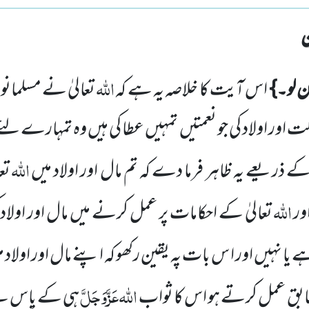
اللہ
ن لو۔}
اس آیت کا خلاصہ یہ ہے کہ
تعالیٰ نے مسلمانو
ت اور اولاد کی جو نعمتیں تمہیں عطا کی ہیں وہ تمہارے لئ
اللہ
کے ذریعے یہ ظاہر فرما دے
کہ تم مال اور اولاد میں
تع
اللہ
ور
تعالیٰ کے احکامات پر عمل کرنے میں مال اور اولاد
ا نہیں اور ا س بات پہ یقین رکھو کہ اپنے مال اور اولاد می
اللہ
عَزَّوَجَلَّ
ق عمل کرتے ہو اس کا ثواب
ہی کے پاس ہے 