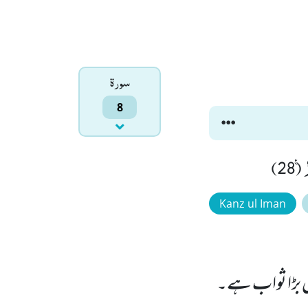
سورۃ
8
28)
Kanz ul Iman
اس بڑا ثواب ہے۔