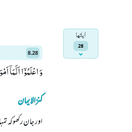
اٰياتها
28
8.28
وَ اعْلَمُوْۤا اَنَّمَاۤ اَم
کنزالایمان
اور جان رکھو کہ ت