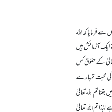
اللہ
ں سے فرمایا کہ
ے ایک آزمائش ہیں
الیٰ کے حقوق کس
کی محبت تمہارے
اللہ
ں جتنا تم
تعالیٰ
اللہ
لہٰذا تم
تعالیٰ