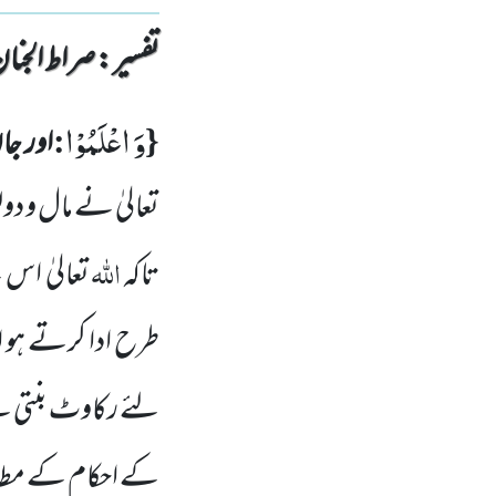
تفسیر : ‎صراط الجنان
وَ اعْلَمُوْا
:
{
اور جا
تعالیٰ نے مال و
دول
اللہ
تاکہ
تعالیٰ اس 
طرح ادا کرتے ہو ا
لئے رکاوٹ بنتی ہے ی
کے احکام
کے مطاب