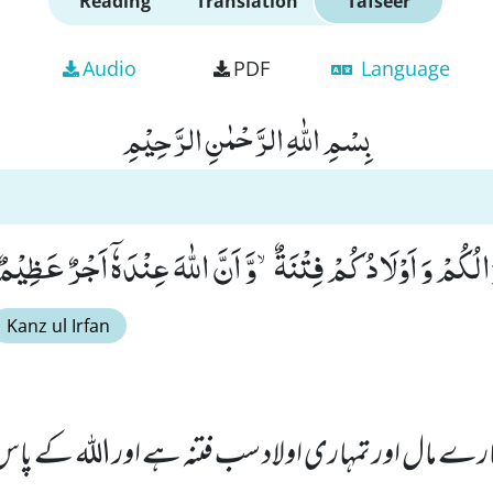
Reading
Translation
Tafseer
Audio
PDF
Language
بِسْمِ اللّٰهِ الرَّحْمٰنِ الرَّحِیْمِ
ْوَالُكُمْ وَ اَوْلَادُكُمْ فِتْنَةٌۙ-وَّ اَنَّ اللّٰهَ عِنْدَهٗۤ اَجْرٌ عَظِیْمٌ۠ (
Kanz ul Irfan
مہارے مال اور تمہاری اولاد سب فتنہ ہے اور اللہ کے پ