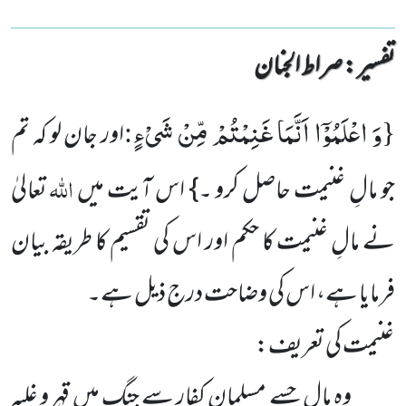
تفسیر : ‎صراط الجنان
وَ اعْلَمُوْۤا اَنَّمَا غَنِمْتُمْ مِّنْ شَیْءٍ
:
{
اور جان لو کہ تم
اللہ
جو مالِ غنیمت حاصل کرو ۔} اس آیت میں
تعالیٰ
نے مالِ غنیمت کا حکم اور اس کی تقسیم کا طریقہ بیان
فرمایا ہے، اس کی وضاحت درج ذیل ہے۔
غنیمت کی تعریف:
وہ مال جسے مسلمان کفار سے جنگ میں قہر و غلبہ