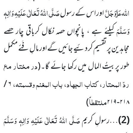
اللہ
عَزَّوَجَلَّ
صَلَّی اللہُ تَعَالٰی عَلَیْہِ وَاٰلِہٖ
اور اس کے رسول
وَسَلَّمَ
کیلئے ہے ، پانچواں حصہ نکال کرباقی چار حصے
مجاہدین پر تقسیم کر دئیے جائیں گے اور مالِ فَئے مکمل
در مختار مع
طور پربیتُ المال میں رکھا جائے گا۔
(
ردّ المحتار، کتاب الجھاد، باب المغنم وقسمتہ،
۶ /
ملتقطاً
)
۲۱۸-۲۱۹
صَلَّی اللہُ تَعَالٰی عَلَیْہِ وَاٰلِہٖ وَسَلَّمَ
(2)
…رسولِ کریم