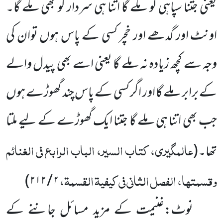
یعنی جتنا سپاہی کو ملے گا اتنا ہی سردار کو بھی ملے گا۔
اونٹ اور گدھے اور خچر کسی کے پاس ہوں توان کی
وجہ سے کچھ زیادہ نہ ملے گا یعنی اسے بھی پیدل والے
کے برابر ملے گا اور اگر کسی کے پاس چند گھوڑے ہوں
جب بھی اتنا ہی ملے گا جتنا ایک گھوڑے کے لیے ملتا
عالمگیری، کتاب السیر، الباب الرابع فی الغنائم
تھا۔
(
وقسمتہا، الفصل الثانی فی کیفیۃ القسمۃ،
)
۲ / ۲۱۲
نوٹ:غنیمت کے مزید مسائل جاننے کے