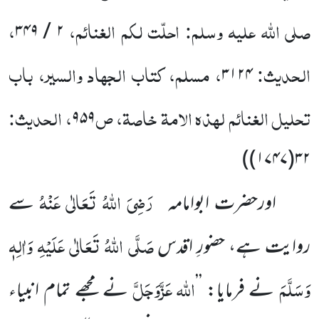
صلی اللہ علیہ وسلم: احلّت لکم الغنائم،
،
۲ / ۳۴۹
الحدیث:
، مسلم، کتاب الجہاد والسیر، باب
۳۱۲۴
تحلیل الغنائم لہذہ الامۃ خاصۃ، ص
، الحدیث:
۹۵۹
)
۳۲(۱۷۴۷)
رَضِیَ اللہُ تَعَالٰی عَنْہُ
اورحضرت ابوامامہ
سے
صَلَّی اللہُ تَعَالٰی عَلَیْہِ وَاٰلِہٖ
روایت ہے، حضورِ اقدس
وَسَلَّمَ
اللہ
عَزَّوَجَلَّ
نے فرمایا: ’’
نے مجھے تمام انبیاء