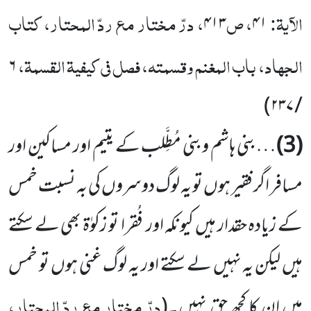
الآیۃ:
، ص
، درّ مختار مع ردّ المحتار، کتاب
۴۱۳
۴۱
الجہاد، باب المغنم وقسمتہ، فصل فی کیفیۃ القسمۃ،
۶
)
/ ۲۳۷
(3)
…بنی ہاشم وبنی مُطَِّلب کے یتیم اور مساکین اور
مسافر اگر فقیر ہوں تو یہ لوگ دوسروں کی بہ نسبت خمس
کے زیادہ حقدار ہیں کیونکہ اور فُقرا تو زکوٰۃ بھی لے سکتے
ہیں لیکن یہ نہیں لے سکتے اور یہ لوگ غنی ہوں تو خمس
درّ مختار مع ردّ المحتار،
میں ان کا کچھ حق نہیں۔
(