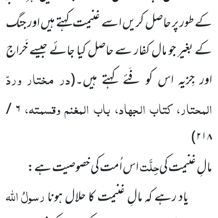
کے طور پر حاصل کریں اسے غنیمت کہتے ہیں اور جنگ
کے بغیر جو مال کفار سے حاصل کیا جائے جیسے خَراج
در مختار وردّ
اور جِزیہ اس کو فَئے کہتے ہیں۔
(
المحتار، کتاب الجہاد، باب المغنم وقسمتہ،
۶ /
)
۲۱۸
حِلَّت
مالِ غنیمت کی
اس اُمت کی خصوصیت ہے:
رسولُ اللہ
یاد رہے کہ مالِ غنیمت کا حلال ہونا