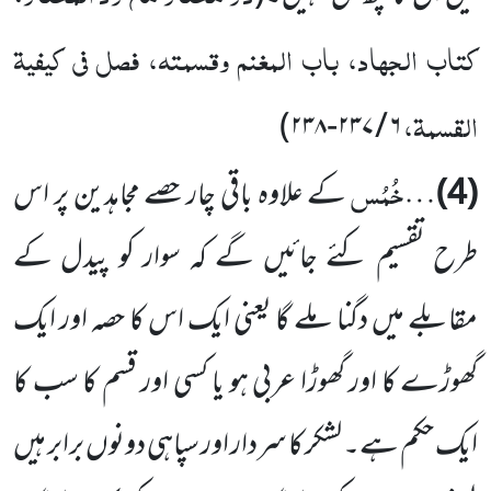
کتاب الجہاد، باب المغنم وقسمتہ، فصل فی کیفیۃ
القسمۃ،
)
۶ / ۲۳۷-۲۳۸
خُمُس
(4)
…
کے علاوہ باقی چار حصے مجاہدین پر اس
طرح تقسیم کئے جائیں گے کہ سوار کو پیدل کے
مقابلے میں دگنا ملے گا یعنی ایک اس کا حصہ اور ایک
گھوڑے کا اور گھوڑا عربی ہو یا کسی اور قسم کا سب کا
ایک حکم ہے۔ لشکر کا سردار اور سپاہی دونوں برابر ہیں