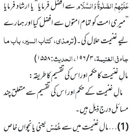
عَلَیْہِمُ الصَّلٰوۃُ وَالسَّلَام
سے افضل فرمایا‘‘ یا ارشاد فرمایا
’’میری امت کو تمام امتوں سے افضل کیا اور ہمارے
ترمذی، کتاب السیر، باب ما
لیے غنیمت حلال کی۔
(
جاء فی الغنیمۃ،
، الحدیث:
)
۱۵۵۸
۳ / ۱۹۶
مالِ غنیمت کا حکم اوراس کی تقسیم کا طریقہ:
مالِ غنیمت کے حکم اور ا س کی تقسیم سے متعلق چند
مسائل درج ذیل ہیں۔
خُمُسْ
(1)
… مالِ غنیمت میں سے
یعنی پانچواں خاص