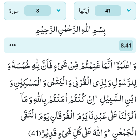
اٰياتها
سورۃ
8
41
بِسْمِ اللّٰهِ الرَّحْمٰنِ الرَّحِیْمِ
8.41
وَ اعْلَمُوْۤا اَنَّمَا غَنِمْتُمْ مِّنْ شَیْءٍ فَاَنَّ لِلّٰهِ خُمُسَهٗ وَ
لِلرَّسُوْلِ وَ لِذِی الْقُرْبٰى وَ الْیَتٰمٰى وَ الْمَسٰكِیْنِ وَ
ابْنِ السَّبِیْلِۙ-اِنْ كُنْتُمْ اٰمَنْتُمْ بِاللّٰهِ وَ مَاۤ
اَنْزَلْنَا عَلٰى عَبْدِنَا یَوْمَ الْفُرْقَانِ یَوْمَ الْتَقَى
الْجَمْعٰنِؕ-وَ اللّٰهُ عَلٰى كُلِّ شَیْءٍ قَدِیْرٌ(41)