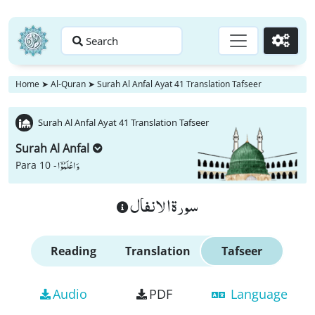
Search
Go
Home
➤
Al-Quran
➤
Surah Al Anfal Ayat 41 Translation Tafseer
Surah Al Anfal Ayat 41 Translation Tafseer
Surah Al Anfal
وَ اعْلَمُوْۤا
Para 10 -
سورة الانفال
Reading
Translation
Tafseer
Audio
PDF
Language