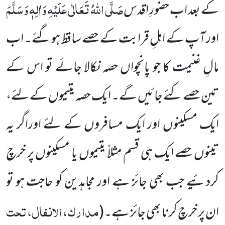
صَلَّی اللہُ تَعَالٰی عَلَیْہِ وَاٰلِہٖ وَسَلَّمَ
کے بعد اب حضورِ اقدس
اور آپ کے اہلِ قرابت کے حصے ساقط ہو گئے۔ اب
مالِ غنیمت کا جو پانچواں حصہ نکالا جائے تو اس کے
تین حصے کئے جائیں گے۔ ایک حصہ یتیموں کے لئے،
ایک مسکینوں اور ایک مسافروں کے لئے اوراگر یہ
تینوں حصے ایک ہی قسم مثلاً یتیموں یا مسکینوں پر خرچ
کردئیے جب بھی جائز ہے اور مجاہدین کو حاجت ہو تو
مدارک، الانفال، تحت
ان پر خرچ کرنا بھی جائز ہے۔
(