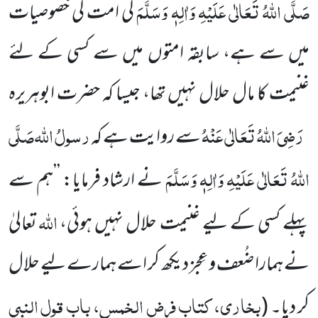
صَلَّی اللہُ تَعَالٰی عَلَیْہِ وَاٰلِہٖ وَسَلَّمَ
کی امت کی خصوصیات
میں سے ہے، سابقہ امتوں میں سے کسی کے لئے
غنیمت کا مال حلال نہیں تھا، جیسا کہ حضرت ابوہریرہ
رَضِیَ اللہُ تَعَالٰی عَنْہُ
رسولُ اللہ
صَلَّی
سے روایت ہے کہ
اللہُ تَعَالٰی عَلَیْہِ وَاٰلِہٖ وَسَلَّمَ
نے ارشاد فرمایا: ’’ہم سے
اللہ
پہلے کسی کے لیے غنیمت حلال نہیں ہوئی،
تعالیٰ
نے ہمارا ضُعف و عِجز دیکھ کر اسے ہمارے لیے حلال
بخاری، کتاب فرض الخمس، باب قول النبی
کر دیا۔
(