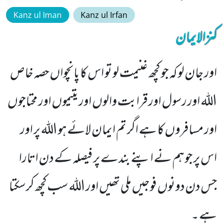
Kanz ul Iman
Kanz ul Irfan
کنزالایمان
اور جان لو کہ جو کچھ غنیمت لو تو اس کا پانچواں حصہ خاص
اللہ اور رسول اور قرابت والوں اور یتیموں اور محتاجوں
اور مسافروں کا ہے اگر تم ایمان لائے ہو اللہ پر اور
اس پر جو ہم نے اپنے بندے پر فیصلہ کے دن اتارا
جس دن دونوں فوجیں ملی تھیں اور اللہ سب کچھ کرسکتا
ہے ۔