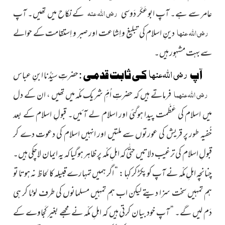
رضی اللہ عنہ
عامر سے ہے۔ آپ ابوعَکَر دَوسی
کے نکاح میں تھیں۔ آپ
رضی اللہ عنہا
دینِ اسلام کی تبلیغ و اِشاعت اور صبر و اِستقامت کے حوالے
سے بہت مشہور ہیں۔
رضی اللہ عنہا
آپ
کی ثابت قدمی :
حضرتِ سیِّدُنا ابنِ عباس
رضی اللہ عنہما
فرماتے ہیں کہ حضرتِ اُمِّ شریک مکّہ میں تھیں ، ان کے دل
میں اسلام کی عَظَمت پیدا ہوگئی اور اسلام لے آئیں۔ قبولِ اسلام کے بعد
خُفیہ طور پر قریش کی عورتوں سے ملتیں اور انہیں اسلام کی دعوت دے کر
قبولِ اسلام کی ترغیب دلاتیں حتّٰی کہ اہلِ مکّہ پر ظاہر ہوگیا کہ یہ ایمان لاچکی ہیں۔
چنانچہ اہلِ مکّہ نے آپ کو پکڑ کر کہا : “ اگر ہمیں تمہارے قبیلہ کا لحاظ نہ ہوتا تو
ہم تمہیں سخت سزا دیتے لیکن اب ہم تمہیں مسلمانوں کی طرف لوٹا کر ہی
دَم لیں گے۔ “ آپ خود بیان کرتی ہیں کہ اہلِ مکّہ نے مجھے بغیر کَجاوے کے