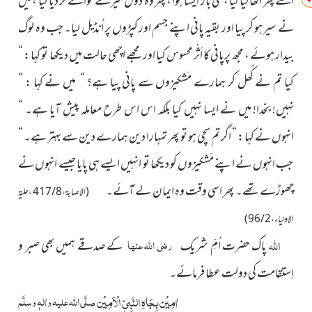
اسے پھر اٹھا لیا گیا ، کئی بار ایسا ہوا ، پھر وہ ڈول میرے حوالے کر دیا گیا ، میں
نے سیر ہو کر پیا اور بقیہ پانی اپنے جسم اور کپڑوں پر اُنڈیل لیا۔ جب وہ لوگ
بیدار ہوئے ، مجھ پرپانی کا اَثْر محسوس کیا اور مجھے اچھی حالت میں دیکھا تو کہا : “
کیا تم نے کُھل کر ہمارے مَشکیزوں سے پانی پیا ہے؟ “ میں نے کہا : “
نہیں! بخدا! میں نے ایسا نہیں کیا بلکہ اس اس طرح معاملہ پیش آیا ہے۔ “
انہوں نے کہا : “ اگر تم سچی ہو تو پھر تمہارا دین ہمارے دین سے بہتر ہے۔ “
جب انہوں نے اپنے مَشکیزوں کو دیکھا تو انہیں ایسے ہی پایا جیسے انہوں نے
چھوڑے تھے۔ پھر اسی وقت وہ ایمان لے آئے۔
(الاصابۃ ، 8 / 417 ، حلیۃ
الاولیاء ، 2 / 96)
اللہ
رضی اللہ عنہا
پاک حضرت اُمِّ شریک
کے صدقے ہمیں بھی صبر و
اِستقامت کی دولت عطا فرمائے۔
اٰمِیْن بِجَاہِ النَّبِیِّ الْاَمِیْن
صلَّی اللہ علیہ واٰلہٖ وسلَّم