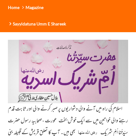
Home
Magazine
Sayyidatuna Umm E Shareek
اسلام کی راہ میں آنے والی دشواریوں پر صبر کرنے والی اور ثابت قدم
رہنے والی خواتین میں سے ایک خوش بخت عورت ، صحابیۂ رسول حضرت
رضی اللہ عنہا
سیّدتُنا اُمِّ شریک
بھی ہیں۔ آپ کا تعلق قریش کے قبیلہ بنی