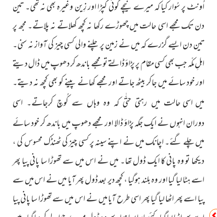
اُونٹ پر سُوار کیا کہ میرے نیچے کوئی کپڑا اور زِین وغیرہ بھی نہ تھی۔ تین
دن تک مجھے اسی حالت میں چھوڑے رکھا نہ کچھ کھلاتے نہ پلاتے۔ مجھ پر
تین دن ایسے گزرے کہ میں نے زمین پر چلنے والی کسی چیز کی آواز نہ سنی۔
اہلِ مکّہ جب بھی کسی مقام پر پڑاؤ ڈالتے تو مجھے باندھ کر دھوپ میں ڈال دیتے
اور خود سائے میں جاکر بیٹھ جاتے اور مجھے کھانے پینے کو بھی کچھ نہ دیتے۔
میں اسی
حالت میں رہتی حتّٰی کہ وہ وہاں سے کُوچ کرجاتے۔ اسی
انہوں نے ایک جگہ پڑاؤ ڈالا اور مجھے دھوپ میں باندھ کر خود سائے
دوران
میں چلے گئے۔ اچانک میں نے اپنے سینہ پر کسی چیز کی ٹھنڈک محسوس کی ،
دیکھا تو وہ پانی کا ایک ڈول تھا۔ میں نے اس میں سے تھوڑا سا پانی پیا پھر
اسے ہٹا لیا گیا اور وہ بلند ہوگیا ، کچھ دیر بعد ڈول پھر آیا میں نے اس میں سے
پیا اسے پھر اٹھا لیا گیا پھر اسی طرح آیا میں نے اس میں سے تھوڑا سا پانی پیا