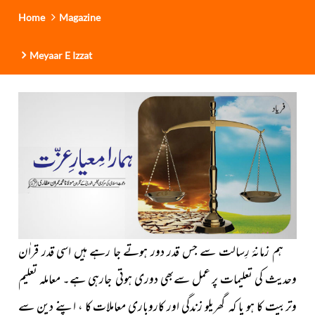
Home
Magazine
Meyaar E Izzat
ہم زمانۂ رِسالت سے جس قدر دور ہوتے جا رہے ہیں اسی قدر قراٰن
وحدیث کی تعلیمات پر عمل سےبھی دوری ہوتی جارہی ہے۔ معاملہ تعلیم
وتربیت کا ہو یا کہ گھریلو زندگی اور کاروباری معاملات کا ، اپنے دین سے