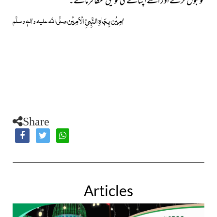
کو قبول کرنے اور اسے اپنانے کی توفیق عطا فرمائے۔
اٰمِیْن بِجَاہِ النَّبِیِّ الْاَمِیْن
صلَّی اللہ علیہ واٰلہٖ وسلَّم
Share
Articles