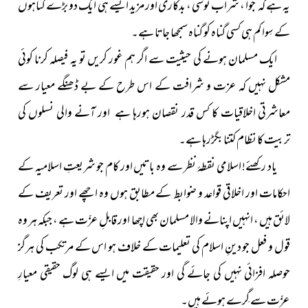
یہ ہے کہ جُوا ، شراب نوشی ، بدکاری اور مزید ایسے ہی ایک دو بڑے گناہوں
کے سِوا کم ہی کسی گناہ کو گناہ سمجھا جاتا ہے۔
ایک مسلمان ہونے کی حیثیت سے اگر ہم غور کریں تو یہ فیصلہ کرنا کوئی
مشکل نہیں کہ عزت و شرافت کے اس طرح کے بے ڈھنگے معیار سے
معاشرتی اخلاقیات کا کس قدر نقصان ہو
رہا ہے
اور آنے والی نسلوں کی
تربیت کا نظام کتنا بگڑ
رہا
ہے۔
یاد رکھئے! اسلامی نقطۂ نظر سے وہ باتیں اور کام جو شریعتِ اسلامیہ کے
احکامات اور اخلاقی قواعد و ضوابط کے مطابق ہوں وہ اچھے اور تعریف کے
لائق ہیں ، انہیں اپنانے والا مسلمان بھی اچھا اور قابلِ عزّت ہے ، جبکہ ہر وہ
قول و فعل جو دینِ اسلام کی تعلیمات کے خلاف ہو اس کے مرتکب کی ہرگز
حوصلہ افزائی نہیں کی جائے گی اور حقیقت میں ایسے ہی لوگ حقیقی معیارِ
عزّت سے گِرے ہوئے ہیں۔