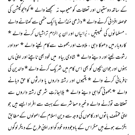
کے ساتھ دوستیوں اور تعلقات کو معیوب نہ سمجھنے والے
*
کوایجوکیشن کی
حوصلہ افزائی كرنے والے
*
داڑھی مُنڈانے یا ایک مٹھی سے گھٹانے والے
، مسلمانوں کی غیبتیں ، بُرائیاں اور ان پر الزام تراشیاں کرنے والے
*
کاروبار میں دھوکا دہی ، ملاوٹ اور جھوٹ سےکام لینے والے
*
سود اور
رشوت لینے اور دینے والے
*
شادی بیاہ میں
خود بھی ناچنے اور اپنی ماں
بہنوں اور جوان بچیوں کو بھی اس کام میں شریک کرنے والے
*
والدین کی
نافرمانی کرنے والے
*
یتیموں اور رشتہ داروں یا وارثوں کا حق دبانے
والے
*
جھوٹی گواہی دینے والے
*
بلااجازتِ شرعی رشتہ داروں سے
تعلقات توڑنے والے وغیرہ معاشرے کےبہت سے افراد ایسے ہیں جو
اپنی مختلف باتوں اور کاموں کی وجہ سے دین ِ اسلام کے اصولوں کے مطابق
بگڑے ہوئے ہیں مگر اس کے باوجود وہ خود کو اور اپنی طرح کے دیگر لوگوں