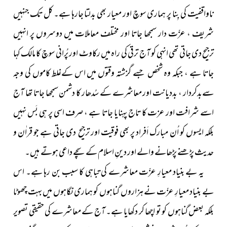
ناواقفیت کی بِنا پر ہماری سوچ اور معیار بھی بدلتا جارہا ہے۔ کل تک جنہیں
شریف ، عزّت دار سمجھا جاتا اور مختلف معاملات میں دوسروں پر انہیں
ترجیح دی جاتی تھی انہی کو آج ترقی
کی راہ
میں رکاوٹ اور پُرانی سوچ کا مالک کہا
جاتا ہے ، جبکہ وہ شخص جسے گزشتہ وقتوں میں اس کےغلط کاموں کی وجہ
سے
بدکردار ، بددیانت
اور معاشرے کے سُدھار کا دشمن سمجھا جاتا تھا آج
اسے شرافت اور عزت کا تاج پہنایا جاتا ہے ، صرف اسی پر ہی بَس نہیں
بلکہ ایسوں کو اُن مبارک اَفراد پر بھی فوقیت اور ترجیح دی جاتی ہے جو قراٰن و
حدیث پڑھنے پڑھانے والے اور دینِ اسلام کے سچے داعی ہوتے ہیں۔
یہ بے بنیاد معیارِ عزّت معاشرے کی تباہی کا سبب بن
رہا
ہے۔ اس
بے بنیاد معیارِ عزّت نے ہزاروں گناہوں کو ہماری نگاہوں میں بہت چھوٹا
بلکہ بعض گناہوں کو تو اچھا کر دکھایا ہے۔ آج کے معاشرے کی حقیقی تصویر