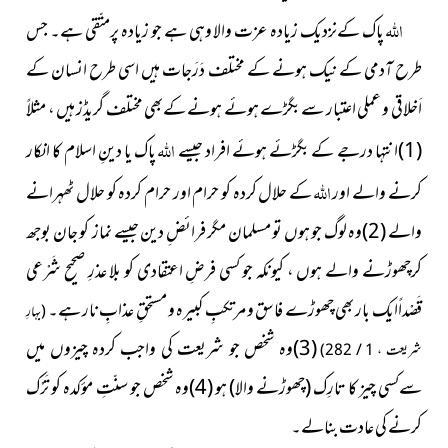
اللہ
پاک کےنزدیک زیادہ عزت والا وہی ہے جو زیادہ پرمتّقی ہے۔ جس
طرح آدمی کے نیک ہونے کے مختلف دَرَجات ہیں اسی طرح انسان کے
اَخلاقی و عملی اعتبار سے بگڑے ہوئے ہونے کےبھی مختلف گریڈز ہیں ، مثلاً
اللہ
(1)انتہا درجے کے بگڑئے ہوئے افراد جیسے
پاک یا دینِ اسلام کا انکار
اللہ
کرنے والے اور
کے حلال کردہ کو حرام اور حرام کردہ کو حلال ٹھہرانے
والے (2)وہ لوگ جو ہوں تو مسلمان مگر فرائضِ دین
جیسے نماز
کو جان بوجھ
کرچھوڑنے والے ہوں ، کیونکہ جو کسی فرضِ اعتقادی کو بلا عذرِ صحیح شَرْعی
قَصْداًایک بار بھی چھوڑے فاسق و مرتکبِ کبیرہ و مستحقِ عذابِ نار ہے
۔
(بہارِ
(3)وہ شخص جو شریعت کی واجب کردہ چیزوں میں
شریعت ، 1 / 282)
سےکسی چیز کا تارِک
(چھوڑنے والا)
ہو (4)وہ شخص جو سنّتِ مؤکدہ کو تَرْک
کرنے کی عادت بنالے۔