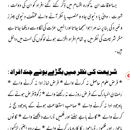
بسااوقات ان مذکورہ اقسام میں ذِکْر کئے گئے افراد کو ان کی دولت ،
شہرت ، دینی یا دنیوی جاہ و منصب یا نظر آنے والے مختلف دنیوی مینرز
وغیرہ کی بِنا پر سُدھرا ہوا سمجھا جاتا اور انہیں عزّت کی نگاہ سے دیکھا جاتا ہے
مگر شریعت کی نظر میں یہ تمام
افراد
بگڑے ہوئے لوگوں کی لِسٹ میں داخل
ہیں۔
شریعت کی نظر میں بگڑے ہوئے چند افراد :
*
فرض علوم حاصل نہ کرنے والے
*
فرض نماز ادا نہ کرنے والے
*
رَمَضانُ المبارک کے فرض روزے نہ رکھنے والے
*
زکٰوۃ فرض ہونے کے
باوجود ادا نہ کرنے والے
*
صاحبِ استطاعت ہونے کے باوجود حج نہ
کرنے والے
*
گانے باجے سننے اور فلمیں ڈرامے دیکھنے والے
*
گانوں
باجوں اور فلموں ڈراموں کا کاروبار کرنے والے
*
بےپردہ اجنبی لڑکیوں