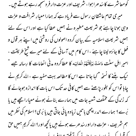
کو معاشرے کا سُدھرا ہوا ، شریف اور عزت دار فرد سمجھ رہے ہوتے ہیں۔
میری تمام عاشقانِ رسول سے فریاد ہے کہ ہمارا معیارِ شرافت و عزّت
وہی ہونا چاہئے جو شریعتِ مطہرہ نے ہمیں عطا کیا ہے اور اس کے لئے
ہمیں شریعتِ اسلامیہ کے بیان کردہ اصولوں کی روشنی میں اپنے ہر قول و
فعل کا جائزہ لینا چاہئے ، اس کام میں آسانی کے لئے میرے شیخِ طریقت ،
دَامَتْ بَرَکَاتُہُمُ الْعَالِیَہ
امیرِ اہلِ سنّت
کا عطاکردہ مدنی انعامات کا رِسالہ جسے “
اللہ
نیک بننے کا نسخہ “ کہا جاتا ہے اس کا مطالعہ بہت مفید ہے ،
کریم نے
چاہا تو اس کو بغور پڑھنے سے ہمیں کافی حد تک اس بات کا اندازہ ہوجائے گا
کہ زندگی کے مختلف شعبہ جات میں ہمارے بنائے ہوئے معیار اچھے ہیں یا
بُرے؟ ہمارے اندر اچھی باتیں زیادہ پائی جاتی ہیں یا بُری؟ اسلام کی نظر میں
اللہ
ہم شریف ، عزّت دار اور سُدھرے ہوئے ہیں یا کچھ اور؟
کریم ہمیں حق