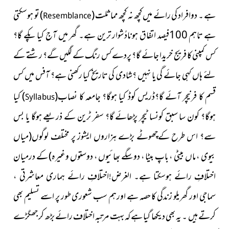
ہے ۔ دوافراد کی رائے میں کچھ نہ کچھ
مماثلت
(
)
تو ہوسکتی
Resemblance
ہے تاہم 100فیصد اتفاق ہونادُشوار ترین ہے۔ گھر میں آج کیا پکے گا؟
کس کمپنی کا فریج خریدا جائے گا؟ پردے کس رنگ کے لگیں گے؟ رشتے کے
لئے ہاں کہی جائے گی یا نہیں ؟شادی کی تاریخ کیا رکھنی ہے؟ آفس میں کس
قسم کا فرنیچر آئے گا؟ڈریس کوڈ کیا ہوگا؟ جامعہ کا نصاب
(
)
کیا
Syllabus
ہوگا؟ کون سا سبق کونسا ٹیچر پڑھائے گا؟ سفر ٹرین کے ذریعے ہوگا یا بس
سے؟ اس طرح کےچھوٹے بڑے ہزاروں ایشوز پر مختلف لوگوں
(میاں
بیوی ، ماں بیٹی ، باپ بیٹا ، دوسگے بھائیوں ، دوستوں وغیرہ)
کے درمیان
اختلافِ رائے ہوسکتا ہے۔ الغرض!اختلافِ رائے ہماری معاشرتی ،
سماجی اور گھریلو زندگی کا حصہ ہے اورہم سب شعوری طور پر اسے تسلیم بھی
کرتے ہیں ۔ یہ بھی دیکھا گیا ہے کہ بہت مرتبہ اختلاف رائے بڑھ کر جھگڑے