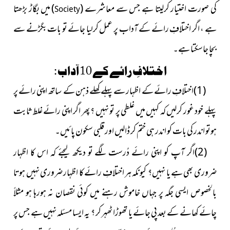
کی صورت اختیار کرلیتا ہے جس سے
معاشرے
(
)
میں
بگاڑ بڑھتا
Society
ہے ، اگر اختلافِ رائے کے آداب پر عمل کرلیا جائے تو بات بگڑنے سے
بچا جاسکتا ہے۔
اختلافِ رائے کے 10 آداب :
(1)اختلافِ رائے کے اظہار سے پہلے کھلے ذہن کے ساتھ اپنی رائے پر
پہلے خود غور کرلیں کہ کہیں میں غلطی پر تو نہیں ؟ پھر اگر اپنی رائے غلط ثابت
ہوتو اندر کی بات کو اندر ہی ختم کر ڈالیں اور قلبی سکون پائیں۔
(2)اگر آپ کو اپنی رائے دُرست لگے تو دیکھ لیجئے کہ اس کا اظہار
ضروری بھی ہے یا نہیں؟ کیونکہ ہر اختلافِ رائے کا اظہار ضروری نہیں ہوتا
بالخصوص ایسی جگہ پر جہاں خاموش رہنے میں کوئی نقصان نہ ہورہا ہو مثلاً
چائے کھانے کے بعد پی جائے یا تھوڑا ٹھہر کر ؟ یہ ایسا مسئلہ نہیں ہے جس پر