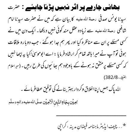
:
بھائی چارے پر اثر نہیں پڑنا چاہئے
حضرت
رحمۃ اللہ علیہ
سیدنا یونس صدفی
کا بیان ہے کہ میں نے حضرت سیدنا امام
رحمۃ اللہ علیہ
شافعی
سے زیادہ عقل مند کوئی نہیں دیکھا۔ ایک دن میں نے
کسی مسئلے پر ان سے مناظرہ کیا اور پھر ہم جدا ہوگئے ، جب دوبارہ ملاقات
ہوئی تو آپ نے میرا ہاتھ تھام کر ارشاد فرمایا : اے ابوموسیٰ!کیا یہ اچھا نہیں
کہ کسی مسئلے پر متفق نہ ہونے کے باوجود ہم بھائیوں کی طرح رہیں۔
(سیر اعلام
النبلاء ، 8 / 382)
اللہ
پاک ہمیں اپنا اخلاق وکردار بہتر بنانے کی توفیق عطا فرمائے ۔
اٰمِیْن بِجَاہِ النَّبِیِّ الْاَمِیْن
صلَّی اللہ علیہ واٰلہٖ وسلَّم
ــــــــــــــــــــــــــــــــــــــــــــــــــــــــــــــــــــــــــــــ
*
…
چیف ایڈیٹر
ماہنامہ فیضانِ مدینہ ، کراچی