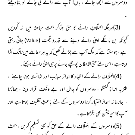
دوسروں
سے اُلجھا جائے ، ہاں! آپ سے رائے لی جائے تو بتادیجئے
۔
(3)ہرجگہ اختلافِ رائے کا حق جتاکر بحث مباحثہ میں نہ کُودیں
(
)
جاتی رہتی
کیونکہ بن مانگے اپنی رائے دینے سے قدرو قیمت
Value
ہے ، ہوسکتا ہے کہ لوگ آپ سے چِڑنے لگیں کہ یہ ہر معاملے میں ٹانگ اَڑا
دیتا ہے ، اس لئے حتی الامکان پوچھے جانے پر ہی اپنی رائے دیجئے۔
(4)اختلافِ رائے کے اظہار کا
انداز مہذب اور شائستہ ہونا چاہئے ،
طنزیہ اندازِ گفتگو ، دوسروں کو جاہل اور بے وقوف قرار دینا ، جھاڑنا
اختیار کرنا دوسروں کے لئے باعثِ تکلیف ہوتا ہے اور
، جارحانہ انداز
آپ کا امپریشن بھی بگڑتا ہے۔
(5)دوسروں کے اختلافِ رائے کے حق کو بھی تسلیم کریں ، بحث