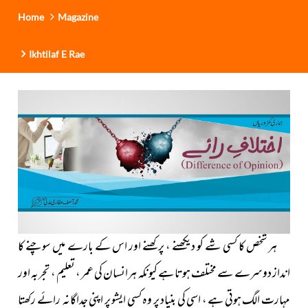
Home
Magazine
Ikhtilaf E Rae
ہر شخص کا کسی شے کو دیکھنے ، پرکھنے اور اس کے بارے میں سوچنے کا
انداز دوسرے سے مختلف ہوتا ہے کیونکہ ہرانسان کی عمر ، تعلیم ، تجربہ اور
مہارت الگ ہوتی ہے ، اسی کی بنیاد پر وہ کسی ایشو پر اپنی جداگانہ رائے رکھتا