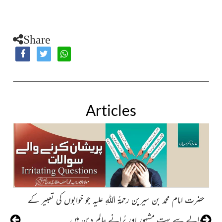
Share
Articles
حضرت امام محمد بن سیرین رحمۃُ اللہِ علیہ جو خوابوں کی تعبیر کے
ای
حوالے سے بہت مشہور اور پُرانے عالمِ دین ہیں