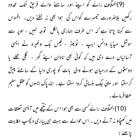
(9)اختلاف رائے کو اپنے اور سامنے والے فریق تک محدود
رکھیں بلاضرورت تیسرے کواس کی ہوا بھی نہ لگنے دیں۔ افسوس
سے کہنا پڑتا ہے کہ اس طرف ہماری بالکل توجہ نہیں ، اوپر سے
سوشل میڈیا واٹس ایپ ، ٹوئیٹر ، فیس بک وغیرہ نے ایسی
آسانیاں دے دی ہیں کہ کوئی بھی نادان اپنے گھر ، گلی محلے یا
دوستوں کے درمیان ہونے والی بات کو پوری دنیا کے سامنے پیش
اللہ
پاک ایسوں کو عقلِ سلیم
کرسکتا اور اپنی جگ ہنسائی کروا سکتا ہے۔
عطا فرمائے۔
(10) اختلاف رائے کسی سے بھی ہو! اس کے نتیجے میں آپسی تعلقات
میں کھنچاؤ نہ آنے دیں ۔ اس حوالے سے بہت ہی پیاری دلچسپ حکایت
پڑھئے :