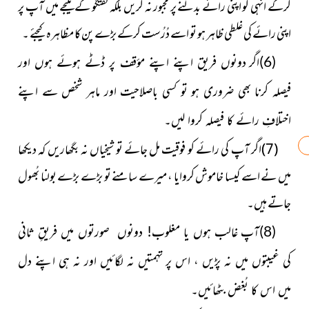
کرکے انہی کو اپنی رائے بدلنے پر مجبور نہ کریں بلکہ گفتگو کے نتیجے میں آپ پر
اپنی رائے کی غلطی ظاہر ہو تو اسے دُرُست کرکے بڑے پن کا مظاہرہ کیجئے ۔
(6)اگر دونوں فریق اپنے اپنے مؤقف پر ڈٹے ہوئے ہوں اور
فیصلہ کرنا بھی ضروری ہو تو کسی باصلاحیت اور ماہر شخص سے اپنے
اختلافِ رائے کا فیصلہ کروا لیں۔
(7)اگر آپ کی رائے کو فوقیت مل جائے تو شیخیاں نہ بگھاریں کہ دیکھا
میں نے اسے کیسا خاموش کروایا ، میرے سامنے
تو بڑے بڑے بولنا بُھول
جاتے ہیں۔
(8)آپ غالب ہوں یا مغلوب! دونوں صورتوں میں فریقِ ثانی
کی غیبتوں میں نہ پڑیں ، اس پر تہمتیں نہ لگائیں اور نہ ہی اپنے دل
میں اس کا بُغض بٹھائیں۔