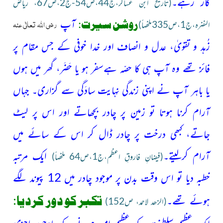
کار رہے۔
(تاریخ ابن عساکر،ج44،ص54-ج2،ص67، ریاض
رضی اللہ تعالٰی عنہ
آپ
روشن سیرت:
النضرہ،ج1،ص335ملخصاً)
زُہد و تقویٰ، عدل و انصاف اور خدا خوفی کے جس مقام پر
فائز تھے وہ آپ ہی کا حصّہ ہےسفر ہو یا حَضَر، گھر میں ہوں
یا باہر آپ نے اپنی زندگی نہایت سادَگی سے گزاری۔ جہاں
آرام کرنا ہوتا تو زمین پر چادر بچھاتے اور اس پر لیٹ
جاتے، کبھی درخت پر چادر ڈال کر اس کے سائے میں
آرام
کرلیتے۔
ایک مرتبہ
(فیضانِ فاروقِ اعظم،ج1،ص64 ملخصاً)
خطبہ دیا تو اس
وقت بدن پر موجود چادر میں 12 پیوند لگے
تکبر کو دور کردیا:
ہوئے تھے۔
(الزھد لاحمد، ص152)
ایک عظیم سلطنت کے عظیم امیر ہونے کے باوجود عاجزی