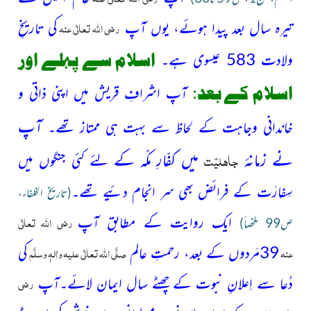
رضی اللہ تعالٰی عنہ
تیرہ سال بعد پیدا ہوئے،
یوں آپ
کی تاریخِ
اسلام سے پہلے اور
ولادت 583 عیسوی ہے۔
اسلام کے بعد:
آپ اشرافِ قریش میں اپنی ذاتی و
آپ
خاندانی وجاہت کے لحاظ سے بہت ہی ممتاز تھے۔
جاہلیّت
نے زمانۂ
میں کفّارِ مکّہ کے
لئے کئی جنگوں میں
سِفارَت کے فرائض بھی سر انجام دئیے تھے۔
(تاریخ الخلفاء،
رضی اللہ تعالٰی
ایک روایت کے مطابق آپ
ص99 ملخصاً)
عنہ
صلَّی اللہ تعالٰی علیہ واٰلہٖ وسلَّم
39مَردوں کے بعد، رحمتِ عالم
کی
رضی
دُعا سے اِعلانِ نبوت کے چھٹے سال ایمان لائے۔
آپ