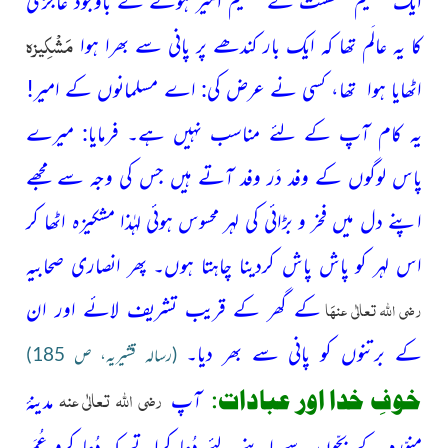
مَشْکِیزہ
کا یہ عالَم تھا کہ ایک بار کندھے پر پانی سے
بھرا ہوا
اٹھایا ہوا تھا، کسی نے عرض
کی: اے مسلمانوں کے امیر!
یہ کام آپ کے لئے مناسب نہیں ہے۔ فرمایا: میرے
پاس لوگوں
کے وفد دَر وفد آتے ہیں جس کی وجہ سے مجھے
اپنے دل میں فخر و بڑائی کی لہر محسوس ہوئی لہٰذا مشکیزہ اٹھا کر
اس لہر کو پاش پاش کردینا چاہتا ہوں۔ پھر انصاری صحابیہ
رضی اللہ تعالٰی عنہَا
کے گھر کے قریب تشریف لائے اور ان
کے برتنوں کو پانی سے بھر دیا۔
(رسالہ قشیریہ، ص 185)
رضی اللہ تعالٰی عنہ
خوفِ خدا اور عبادات:
آپ
مدینۂ
منوّرہ کے بچّوں سے اپنے لئے دُعا کراتے کہ دُعا کرو عُمَر