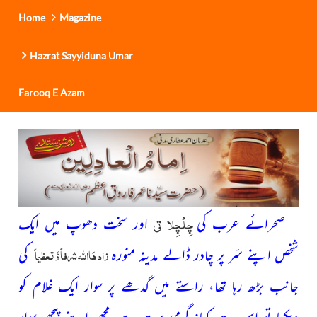
Home
Magazine
Hazrat Sayyiduna Umar
Farooq E Azam
چِلْچِلا تی
صحرائے عرب کی
اور سخت دھوپ میں ایک
زاد ہَااللہ شرفاً وَّ تعظیماً
شخص اپنے
سَر پر چادر ڈالے مدینہ منورہ
کی
جانب بڑھ رہا تھا، راستے میں گدھے پر سوار ایک غلام کو
دیکھا تو اس سے کہا: گرمی بہت ہے مجھے اپنے پیچھے سوار