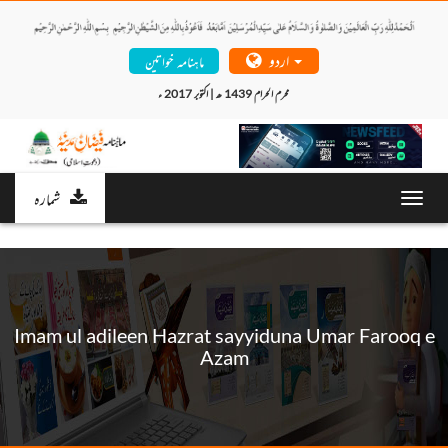
اردو
ماہنامہ خواتین
محرم الحرام 1439 ھ | اکتوبر 2017 ء 
شمارہ
Toggl
navig
Imam ul adileen Hazrat sayyiduna Umar Farooq e
Azam