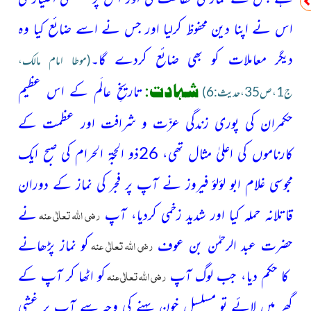
اس نے اپنا دین محفوظ کرلیا اور جس نے اسے ضائع کیا وہ
دیگر معاملات کو بھی ضائع کردے گا۔
(موطا امام مالک،
شہادت:
تاریخِ عالَم کے اس عظیم
ج1،ص35،حدیث:6)
حکمران کی پوری زندگی عزّت و شرافت اور عظمت کے
کارناموں کی اعلیٰ مثال تھی، 26ذو الحجۃ الحرام کی صبح ایک
مجوسی غلام ابو لؤلؤ فیروز نے آپ پر فجر کی نماز کے دوران
رضی اللہ تعالٰی عنہ
قاتلانہ حملہ کیا اور شدید زخمی کردیا، آپ
نے
رضی اللہ تعالٰی عنہ
حضرت عبد الرحمٰن بن عوف
کو نماز پڑھانے
رضی اللہ تعالٰی عنہ
کا حکم دیا، جب لوگ آپ
کو اٹھا کر آپ کے
گھر میں لائے تو مسلسل خون بہنے کی وجہ سے آپ پر غشی