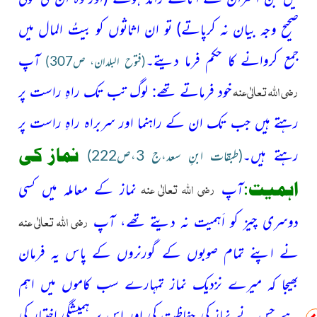
صحیح وجہ بیان نہ کرپاتے)
تو ان اثاثوں کو بیتُ المال میں
جمع کروانے کا حکم فرما دیتے۔
آپ
(فتوح
البلدان، ص307)
رضی اللہ تعالٰی عنہ
خود فرماتے تھے:
لوگ تب تک راہِ راست پر
رہتے ہیں جب تک ان کے راہنما اور سربراہ راہِ راست پر
نماز کی
رہتے ہیں۔
(طبقات ابنِ سعد،ج 3،ص222)
رضی اللہ تعالٰی عنہ
اہمیت:
آپ
نماز کے معاملہ میں کسی
رضی اللہ تعالٰی عنہ
دوسری چیز کو اَہمیت نہ دیتے تھے، آپ
نے اپنے تمام صوبوں کے گورنروں
کے پاس یہ فرمان
بھیجا کہ میرے نزدیک نماز تمہارے سب کاموں میں اہم
ہے جس نے نماز کی حفاظت کی اور اس پر ہمیشگی اختیار کی