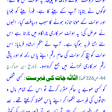
لوگوں نے بتایا: آپ کے بیٹے کا ہے، فوراً بیٹے کو بلوایا
اور اونٹ کے موٹا تازہ ہونے کا سبب دریافت کیا، انہوں
نے عرض کی: یہ اونٹ سرکاری چراگاہ میں چَرتا ہے اس
لئے اتنا فَربہ ہوگیا ہے۔ آپ نے حکم ارشاد فرمایا:
اس
اونٹ کو بیچ کر اونٹ کی عام رقم اپنے پاس رکھ لو اور باقی
رقم سرکاری خزانے
میں جمع کروادو۔
(تاریخِ ابن عساکر،ج
اثاثہ جات کی فہرست:
کسی شخص
44،ص326ملخصاً)
کو کسی صوبے پر حاکم مقرّر کرتے تو اس کے تمام مال و
اثاثوں
کی فہرست لکھوا کر اپنے پاس محفوظ کرلیتے تھے۔ بعد
میں جن افسران کے اثاثے زائد ہوتے
(اور وہ ان کی کوئی