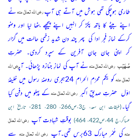
رضی اللہ تعالٰی عنہ
طاری ہوچکی تھی ہوش میں آتے ہی آپ
نے
اپنے بیٹے کا ہاتھ پکڑ کر انہیں اپنے پیچھے بٹھا لیا اور وضو
کرکے نمازِ فجر ادا کی پھر چند دن شدید زخمی حالت میں گزار
کر اپنی جان جانِ آفرین کے سپرد کردی۔
حضرتِ
صُہَیْب
رضی اللہ تعالٰی عنہ
رضی اللہ
نے آپ کی نمازِ جنازہ پڑھائی۔ آپ
تعالٰی عنہ
کو یکم محرَّم الحرام 24ہجری روضۂ رسول میں خلیفۂ
رضی اللہ تعالٰی عنہ
اوّل حضرتِ
صدیقِ اکبر
کے
پہلو میں دفن کیا
گیا۔
(طبقات ابن سعد،
ج3،ص266، 280، 281- تاریخ ابن
رضی اللہ تعالٰی
بوقتِ شہادت
آپ
عساکر،ج 44،ص422، 464)
ر
عنہ
ضی اللہ تعالٰی عنہ
کی عُمْر مبارک 63برس تھی۔آپ
سے