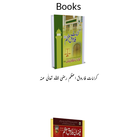
Books
کرامات فاروق اعظم رضی اللہ تعالٰی عنہ