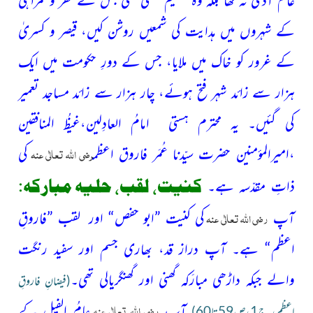
کے شہروں میں ہدایت کی شمعیں روشن کیں، قیصر و کسریٰ
کے غرور کو خاک میں ملایا، جس کے دورِ حکومت میں ایک
ہزار سے زائد شہر فتح ہوئے، چار ہزار سے زائد مساجد تعمیر
کی گئیں۔ یہ محترم ہستی امامُ العادِلین،غیظُ المنافقین
رضی اللہ تعالٰی عنہ
،امیرالمؤمنین حضرت سیّدنا عُمَر فاروق اعظم
کی
کنیت، لقب، حلیہ مبارکہ:
ذاتِ مقدّسہ ہے۔
رضی اللہ تعالٰی عنہ
آپ
کی کنیت ”ابو حفص“ اور لقب ”فاروقِ
اعظم“ ہے۔ آپ دراز قد، بھاری جسم اور سفید رنگت
والے جبکہ داڑھی مبارَکہ گھنی اور گھنگریالی تھی۔
(فیضانِ فاروقِ
رضی اللہ تعالٰی عنہ
آپ
عامُ الفیل کے
اعظم، ج
1،ص59تا60)