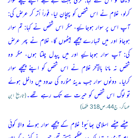
کرلو، غلام نے اس شخص کو پہچان لیا، فوراً اُتر کر عرض کی:
آپ اس پر سوار ہوجائیے، مگر اس شخص نے کہا: تم سوار
ہوجاؤ اور میں تمہارے پیچھے بیٹھوں گا، غلام نے پھر عرض
کی: آپ سوار ہوجائیے اور میں پیدل چلتا ہوں، مگر وہ
شخص نہ مانا بالآخر غلام نے اس شخص کو اپنے پیچھے سوار
کرلیا۔ دونوں سوار جب مدینۂ منوّرہ کی حدود میں داخل ہوئے
تو لوگ
اس شخص کو حیرت سے تَک رہے تھے۔
(تاریخِ ابنِ
عساکر، ج44،ص318 ملخصاً)
میٹھے میٹھے اسلامی بھائیو! غلام کے پیچھے سوار ہونے والا کوئی
عام آدمی نہ تھا بلکہ وہ عظیم ہستی تھی جس نے کفر و گمراہی