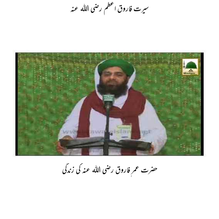
سیرت فاروق اعظم رضی اللہ عنہ
حضرت عمر ٖفاروق رضی اللہ عنہ کی زندگی