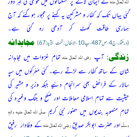
اللہ تعالٰی عنہ
کے ایمان لانے پر مسلمانوں میں خوشی کی لہر دوڑ
گئی یہاں تک کہ کفّار و مشرکین یہ
کہنے پر مجبور ہوگئے کہ آج
ہماری طاقت گَھٹ کر آدھی رَہ گئی
ہے۔
مجاہدانہ
(درمنثور،ج4،ص487،پ10،الانفال:تحت الآیۃ:67)
زندگی:
رضی اللہ تعالٰی عنہ
آپ
تمام غزوات میں مجاہدانہ
شان کے ساتھ کفّار سے لڑتے رہے۔ کئی مَعْرِکوں میں سپہ
سالار کے فرائض بھی سرانجام
دئیے جبکہ وزیر و مشیر کی
حیثیت سے تمام اسلامی معاملات اور
صُلح و جنگ وغیرہ کی
صلَّی اللہ تعالٰی علیہ واٰلہٖ
تمام منصوبہ بندیوں میں حضور نبیِّ کریم
رض
وسلَّم
ی اللہ تعالٰی عنہ
اور حضرت ابوبکر صدیق
کے وفادار رفیقِ