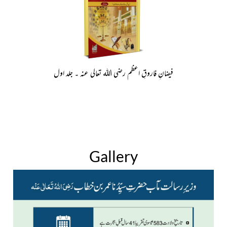
فیضانِ فاروقِ اعظم رضی اللہ تعالی عنہ ۔ جلد اول
Gallery