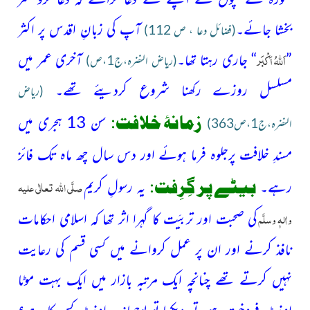
بخشا جائے۔
آپ کی زبانِ اقدس پر اکثر
(فضائل دعا ، ص 112)
اَللہُ
اَکْبَر
”
“ جاری رہتا تھا۔
آخری عمر میں
(ریاض النضرہ،ج1،ص)
مسلسل روزے رکھنا شروع کردیئے تھے۔
(ریاض
زمانۂ خلافت:
سن 13 ہجری میں
النضرہ،ج1،ص363)
مسندِ خلافت پرجلوہ فرما ہوئے اور دس سال چھ ماہ
تک فائز
بیٹے پر گِرِفت:
صلَّی اللہ تعالٰی علیہ
رہے۔
یہ رسولِ کریم
واٰلہٖ وسلَّم
کی صحبت اور تربیَت کا گہرا اثر تھا کہ اسلامی احکامات
نافذ کرنے اور ان پر عمل کروانے میں کسی قسم کی رعایت
نہیں کرتے تھے چنانچہ ایک مرتبہ بازار میں ایک بہت موٹا
اونٹ فروخت ہوتے دیکھا تو پوچھا: یہ اونٹ کس کا ہے؟